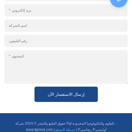
بريد إلكتروني
اسم الشركة
رقم التليفون
المحتوى
إرسال الاستفسار الآن
حقوق الطبع والنشر © 2024 شركة Fgi للعلوم والتكنولوجيا المحدودة. -
Pريفاسي Pأوليسي
|
خريطة الموقع
|
www.fgimvd.com