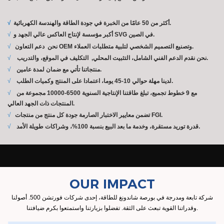
أكثر من 50 عامًا من الخبرة في جودة الطاقة والهندسة الكهربائية.
√
أكبر مؤسسة لإنتاج العاكس عالي الجهد و SVG في الصين.
√
دعم التعاون OEM وتصنيع التصميم الشخصي لتلبية متطلبات العملاء.
نحن
√
التكليف في الموقع، والتدريب.
نحن نقدم الدعم الفني الشامل،
التثبيت المحلي,
√
منتجاتنا تأتي مع ضمان لمدة عامين.
√
لدينا مهلة حوالي 10-45 يوما، اعتمادا على المنتج وكميات الطلب.
√
مع 9 خطوط تجميع، تبلغ طاقتنا الإنتاجية السنوية 6500-10000 مجموعة من
√
المنتجات ذات الجهد العالي.
تضمن معايير الاختبار الصارمة جودة كل منتج من منتجات FGI.
√
قدرة توريد مستقرة، وخدمة ما بعد البيع بنسبة 100%، وشراكات طويلة الأمد.
√
OUR IMPACT
شركة تابعة ومدرجة في بورصة شاندونغ للطاقة، إحدى شركات فورتشن 500. أصولنا
وقدراتنا القوية تبعث على الثقة. تفضلوا بزيارتنا واستمتعوا بكرم ضيافتنا.