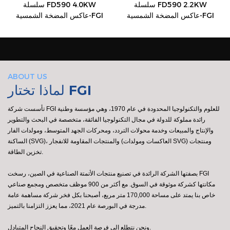
سلسلة FD590 2.2KW
سلسلة FD590 4.0KW
عاكس المضخة الشمسية-FGI
عاكس المضخة الشمسية-FGI
ABOUT US
لماذا تختار FGI
تأسست شركة FGI للعلوم والتكنولوجيا المحدودة في عام 1970، وهي مؤسسة وطنية
رائدة مملوكة للدولة في مجال التكنولوجيا الفائقة، متخصصة في البحث والتطوير
والإنتاج والمبيعات وخدمة محولات التردد، ومحركات الجهد المتوسط، ومولدات الفار
الساكنة (SVG)، والمنتجات المقاومة للانفجار (العاكسات ومولدات SVG) ومنتجات
تخزين الطاقة.
بصفتها الشركة الرائدة في تصنيع منتجات الأتمتة الصناعية في الصين، رسخت FGI
مكانتها كشركة موثوقة في السوق. مع أكثر من 900 موظف متخصص ومجمع صناعي
خاص بنا يمتد على مساحة 170,000 متر مربع، أصبحنا بكل فخر شركة مساهمة عامة
مدرجة في البورصة عام 2021، مما يعزز التزامنا بالتميز.
ونحن نتطلع إلى فرصة العمل معًا وتحقيق النجاح المتبادل.