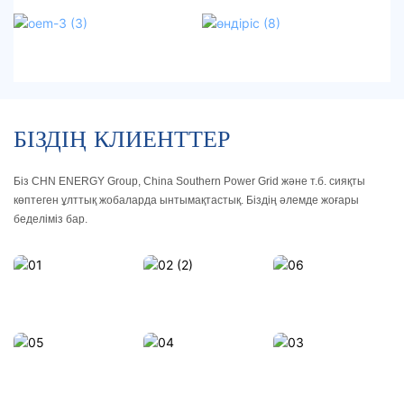
БІЗДІҢ КЛИЕНТТЕР
Біз CHN ENERGY Group, China Southern Power Grid және т.б. сияқты 
көптеген ұлттық жобаларда ынтымақтастық. Біздің әлемде жоғары 
беделіміз бар.