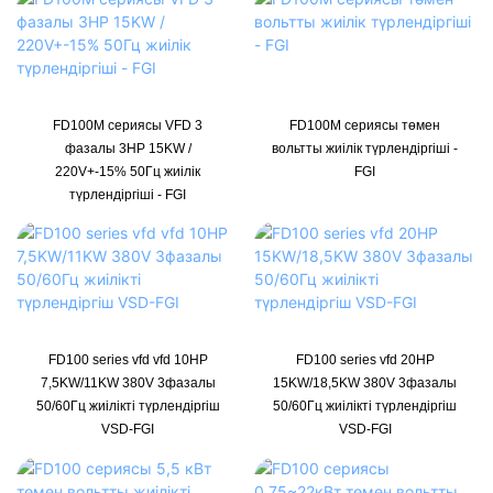
FD100M сериясы VFD 3
FD100M сериясы төмен
фазалы 3HP 15KW /
вольтты жиілік түрлендіргіші -
220V+-15% 50Гц жиілік
FGI
түрлендіргіші - FGI
FD100 series vfd vfd 10HP
FD100 series vfd 20HP
7,5KW/11KW 380V 3фазалы
15KW/18,5KW 380V 3фазалы
50/60Гц жиілікті түрлендіргіш
50/60Гц жиілікті түрлендіргіш
VSD-FGI
VSD-FGI