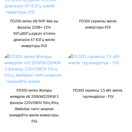
FD200 series vfd 5HP 4kw үш
FD300 сериялы жиілік
фазалы 220В+-15%
инверторы-FGI
50Гц/60Гц рұқсат етілген
диапазон 47-63Гц жиілік
инверторы-FGI
FD300 series Жоғары
FD300 сериясы 1,5 кВт жиілік
өнімділік vfd 200KW/220KW 3
түрлендіргіші - FGI
фазалы 220V/380V 50гц 60гц
Әмбебап типті энергия
үнемдейтін жиілік инверторы-
FGI