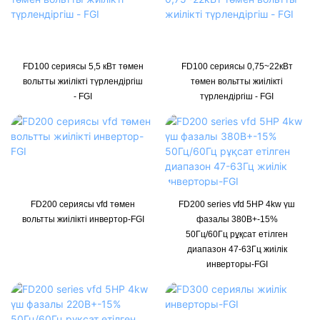
FD100 сериясы 5,5 кВт төмен
FD100 сериясы 0,75~22кВт
вольтты жиілікті түрлендіргіш
төмен вольтты жиілікті
- FGI
түрлендіргіш - FGI
FD200 сериясы vfd төмен
FD200 series vfd 5HP 4kw үш
вольтты жиілікті инвертор-FGI
фазалы 380В+-15%
50Гц/60Гц рұқсат етілген
диапазон 47-63Гц жиілік
инверторы-FGI