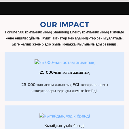
OUR IMPACT
Fortune 500 компаниясының Shandong Energy компаниясының тізімінде
және еншілес ұйымы. Күшті активтер мен мүмкіндіктер сенім ұялатады.
Бізге келіңіз және біздің жылы қонақжайлылығымызды сезініңіз.
25 000-нан астам жиынтық
25 000-нан астам жиынтық FGI жоғары вольтты
инверторлары тұрақты жұмыс істейді.
Қытайдың үздік бренді