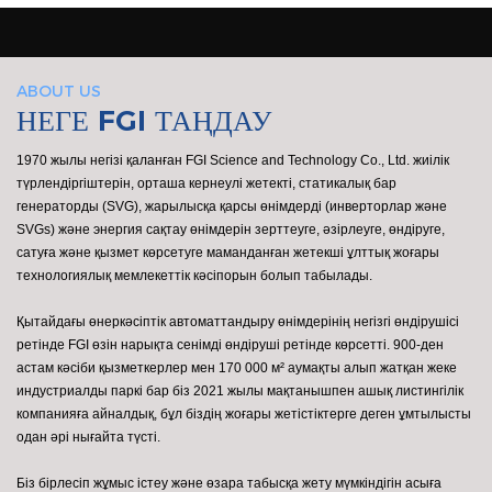
ABOUT US
НЕГЕ FGI ТАҢДАУ
1970 жылы негізі қаланған FGI Science and Technology Co., Ltd. жиілік
түрлендіргіштерін, орташа кернеулі жетекті, статикалық бар
генераторды (SVG), жарылысқа қарсы өнімдерді (инверторлар және
SVGs) және энергия сақтау өнімдерін зерттеуге, әзірлеуге, өндіруге,
сатуға және қызмет көрсетуге маманданған жетекші ұлттық жоғары
технологиялық мемлекеттік кәсіпорын болып табылады.
Қытайдағы өнеркәсіптік автоматтандыру өнімдерінің негізгі өндірушісі
ретінде FGI өзін нарықта сенімді өндіруші ретінде көрсетті. 900-ден
астам кәсіби қызметкерлер мен 170 000 м² аумақты алып жатқан жеке
индустриалды паркі бар біз 2021 жылы мақтанышпен ашық листингілік
компанияға айналдық, бұл біздің жоғары жетістіктерге деген ұмтылысты
одан әрі нығайта түсті.
Біз бірлесіп жұмыс істеу және өзара табысқа жету мүмкіндігін асыға