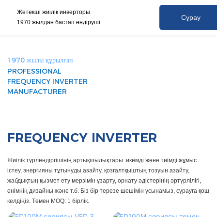
Жетекші жиілік инверторы
Сұрау
1970 жылдан бастап өндіруші
1970 жылы құрылған
PROFESSIONAL
FREQUENCY INVERTER
MANUFACTURER
FREQUENCY INVERTER
Жиілік түрлендіргішінің артықшылықтары: икемді және тиімді жұмыс
істеу, энергияны тұтынуды азайту, қозғалтқыштың тозуын азайту,
жабдықтың қызмет ету мерзімін ұзарту, орнату әдістерінің әртүрлілігі,
өнімнің дизайны және т.б. Біз бір терезе шешімін ұсынамыз, сұрауға қош
келдіңіз. Төмен MOQ: 1 бірлік.