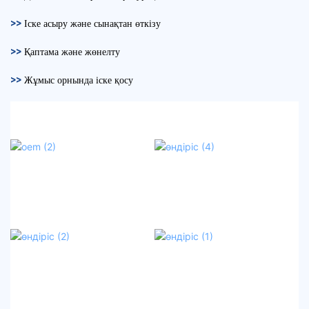
>>
Іске асыру және сынақтан өткізу
>>
Қаптама және жөнелту
>>
Жұмыс орнында іске қосу