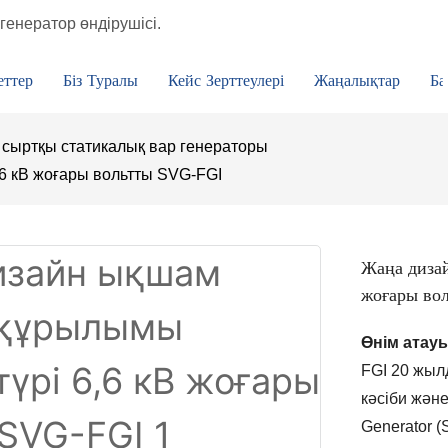
генератор өндірушісі.
еттер
Біз Туралы
Кейс Зерттеулері
Жаңалықтар
Ба
сыртқы статикалық вар генераторы
6 кВ жоғары вольтты SVG-FGI
Жаңа диза
жоғары во
Өнім атауы:
FGI 20 жыл
кәсіби жән
Generator (