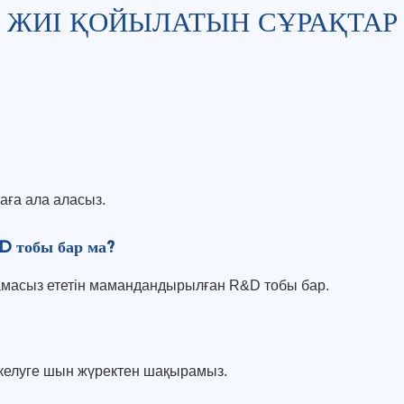
ЖИІ ҚОЙЫЛАТЫН СҰРАҚТАР
аға ала аласыз.
D тобы бар ма?
тамасыз ететін мамандандырылған R&D тобы бар.
қа келуге шын жүректен шақырамыз.