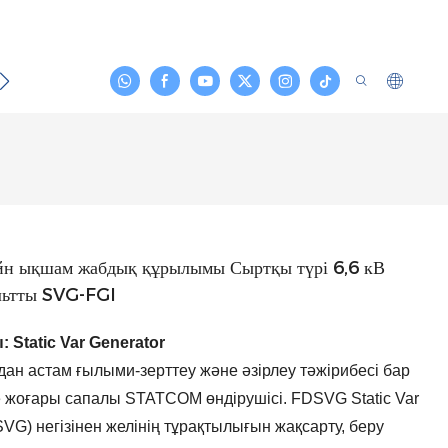
йланыс
йн ықшам жабдық құрылымы Сыртқы түрі 6,6 кВ
льтты SVG-FGI
 Static Var Generator
дан астам ғылыми-зерттеу және әзірлеу тәжірибесі бар
е жоғары сапалы STATCOM өндірушісі. FDSVG Static Var
SVG) негізінен желінің тұрақтылығын жақсарту, беру