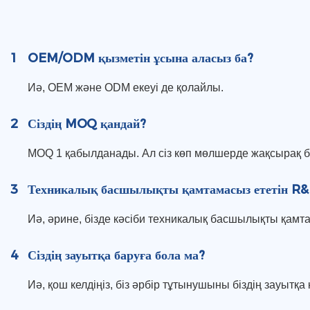
1
OEM/ODM қызметін ұсына аласыз ба?
Иә, OEM және ODM екеуі де қолайлы.
2
Сіздің MOQ қандай?
MOQ 1 қабылданады. Ал сіз көп мөлшерде жақсырақ б
3
Техникалық басшылықты қамтамасыз ететін R&
Иә, әрине, бізде кәсіби техникалық басшылықты қам
4
Сіздің зауытқа баруға бола ма?
Иә, қош келдіңіз, біз әрбір тұтынушыны біздің зауыт