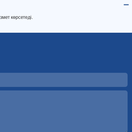
змет көрсетеді.