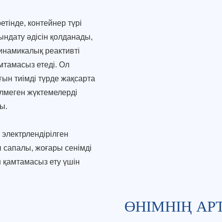
тінде, контейнер түрі
ындату әдісін қолданады,
динамикалық реактивті
мтамасыз етеді. Ол
ығын тиімді түрде жақсарта
лмеген жүктемелерді
ы.
 электрлендірілген
 сапалы, жоғары сенімді
 қамтамасыз ету үшін
ӨНІМНІҢ А