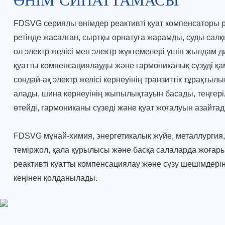
FDSVG сериялы өнімдер реактивті қуат компенсаторы ре
ретінде жасалған, сыртқы орнатуға жарамды, суды салқ
ол электр желісі мен электр жүктемелері үшін жылдам 
қуатты компенсациялауды және гармоникалық сүзуді қа
сондай-ақ электр желісі кернеуінің транзиттік тұрақтыл
алады, шина кернеуінің жыпылықтауын басады, теңгері
өтейді, гармониканы сүзеді және қуат жоғалуын азайтад
FDSVG мұнай-химия, энергетикалық жүйе, металлургия,
теміржол, қала құрылысы және басқа салаларда жоғары
реактивті қуатты компенсациялау және сүзу шешімдерін
кеңінен қолданылады.