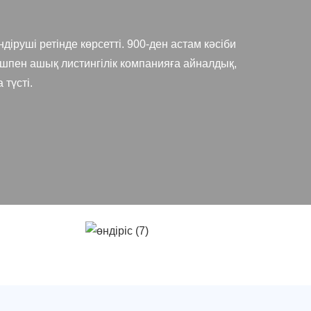
діруші ретінде көрсетті. 900-ден астам кәсіби
шпен ашық листингілік компанияға айналдық,
 түсті.