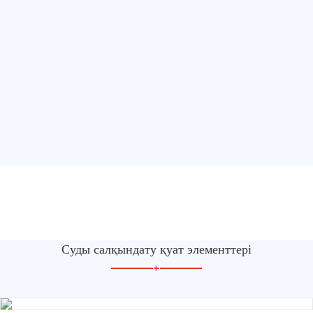
Суды салқындату қуат элементтері
—————
+
—————