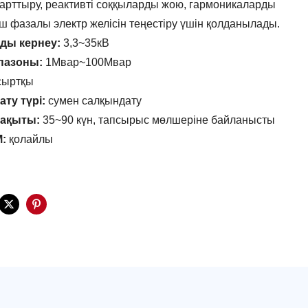
н арттыру, реактивті соққыларды жою, гармоникаларды
үш фазалы электр желісін теңестіру үшін қолданылады.
ды кернеу:
3,3~35кВ
апазоны:
1Мвар~100Мвар
ыртқы
ту түрі:
сумен салқындату
уақыты:
35~90 күн, тапсырыс мөлшеріне байланысты
:
қолайлы