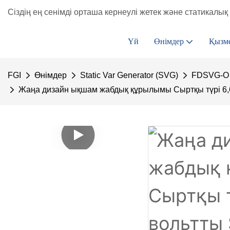
Сіздің ең сенімді орташа кернеулі жетек және статикалық 
Үй
Өнімдер
Қызм
FGI
Өнімдер
Static Var Generator (SVG)
FDSVG-O 
Жаңа дизайн ықшам жабдық құрылымы Сыртқы түрі 6,