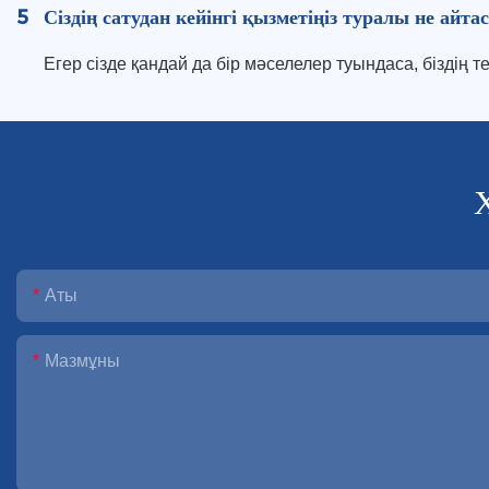
5
Сіздің сатудан кейінгі қызметіңіз туралы не айта
Егер сізде қандай да бір мәселелер туындаса, біздің т
Аты
Мазмұны