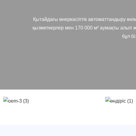
Қытайдағы өнеркәсіптік автоматтандыру өнімде
қызметкерлер мен 170 000 м² аумақты алып 
бұл бі