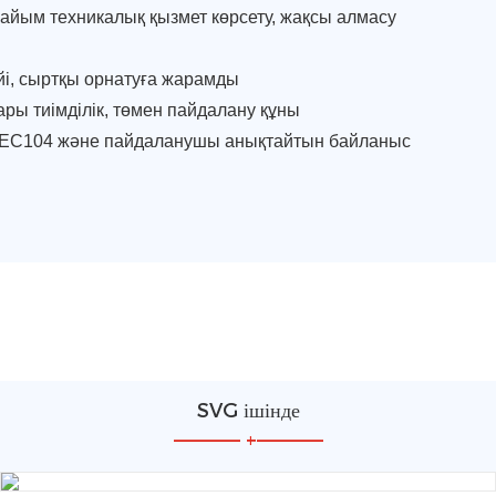
пайым техникалық қызмет көрсету, жақсы алмасу
і, сыртқы орнатуға жарамды
ары тиімділік, төмен пайдалану құны
UEC104 және пайдаланушы анықтайтын байланыс
SVG ішінде
—————
+
—————