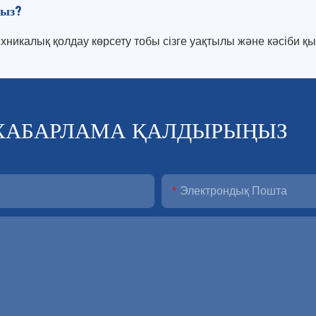
сыз?
ехникалық қолдау көрсету тобы сізге уақтылы және кәсіби қы
ХАБАРЛАМА ҚАЛДЫРЫҢЫЗ
Электрондық Пошта