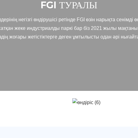
FGI ТУРАЛЫ
рінің негізгі өндірушісі ретінде FGI өзін нарықта сенімді өн
жатқан жеке индустриалды паркі бар біз 2021 жылы мақтаны
здің жоғары жетістіктерге деген ұмтылысты одан әрі нығайта