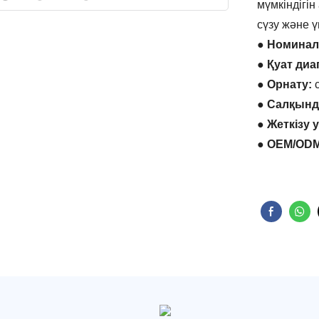
мүмкіндігі
сүзу және 
● Номинал
● Қуат ди
● Орнату:
с
● Салқында
● Жеткізу 
● OEM/ODM