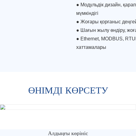
● Модульдік дизайн, қара
мүмкіндігі
●
Жоғары қорғаныс деңгей
●
Шағын жылу өндіру, жоғ
●
Ethernet, MODBUS, RT
хаттамалары
ӨНІМДІ КӨРСЕТУ
Алдыңғы көрініс