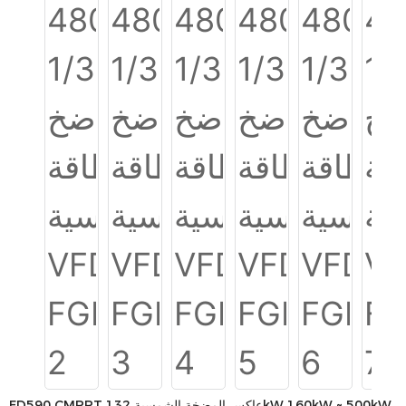
FD590 CMPPT عاكس المضخة الشمسية 132kW 160kW ~ 500kW