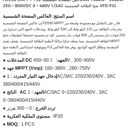
250 ~ 800VDC 0 ~ 480V 1/3AC ضخ الطاقة الشمسية VFD-FGI
اسم المنتج:
العاكس المضخة الشمسية
إن عاكس المضخة الشمسية FD590 MPPT قادر على التعامل مع مجموعة واسعة من
مخرجات الطاقة، من 110 كيلو واط إلى 500 كيلو واط، ومدخلات الجهد التي تتراوح من
250 فولت تيار مستمر إلى 800 فولت تيار مستمر. لقد تم تصميمه خصيصًا لتطبيقات ضخ
الطاقة الشمسية، مما يجعله خيارًا مثاليًا لأنظمة الطاقة الشمسية. بفضل تقنية MPPT
المتقدمة ونطاق الجهد الواسع، يوفر هذا العاكس أداءً وموثوقية استثنائيين لأنظمة ضخ
الطاقة الشمسية.
300~900V
,
00~450V
الجهد:
2
DC
المدخلات
●
260~750V
,
160~380V
جهد MPPT (Vmp):
●
3AC
,
1AC/3AC 220/230/240V
إدخال جهد التيار المتردد :
●
380/400/415/440V
3AC
,
1AC/3AC 0~220/230/240V
AC الجهد
:
الناتج
●
0~380/400/415/440V
تردد الخرج
:
0 ~ 300 هرتز
●
IP20
:
مستوى الملكية الفكرية
●
● MOQ:
1 PCS