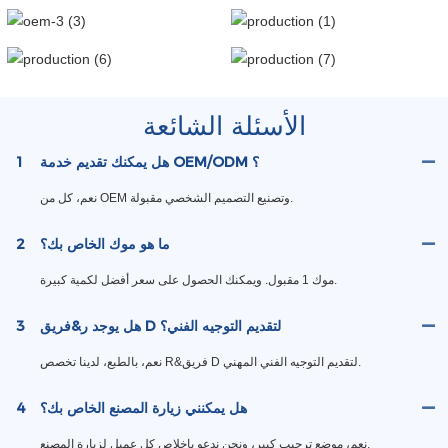
الأسئلة الشائعة
هل يمكنك تقديم خدمة OEM/ODM ؟
1
نعم، كل من OEM وتصنيع التصميم الشخصي مقبولة.
ما هو موك الخاص بك؟
2
موك 1 مقبول. ويمكنك الحصول على سعر أفضل لكمية كبيرة.
هل يوجد ر&فريق D لتقديم التوجيه الفني؟
3
نعم، بالطبع، لدينا تخصص R&فريق D لتقديم التوجيه الفني المهني.
هل يمكنني زيارة المصنع الخاص بك؟
4
نعم، موضع ترحيب كبير، ونحن ندعو بإخلاص كل عميل لزيارة المصنع.