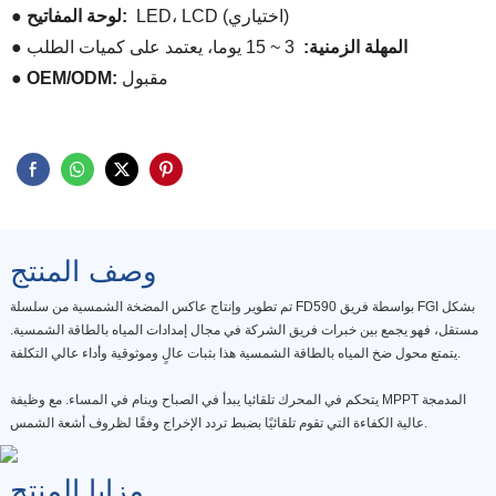
LED، LCD (اختياري)
● لوحة المفاتيح:
● المهلة الزمنية:
3 ~ 15 يوما، يعتمد على كميات الطلب
مقبول
● OEM/ODM:
وصف المنتج
تم تطوير وإنتاج عاكس المضخة الشمسية من سلسلة FD590 بواسطة فريق FGI بشكل
مستقل، فهو يجمع بين خبرات فريق الشركة في مجال إمدادات المياه بالطاقة الشمسية.
يتمتع محول ضخ المياه بالطاقة الشمسية هذا بثبات عالٍ وموثوقية وأداء عالي التكلفة.
يتحكم في المحرك تلقائيا يبدأ في الصباح وينام في المساء. مع وظيفة MPPT المدمجة
عالية الكفاءة التي تقوم تلقائيًا بضبط تردد الإخراج وفقًا لظروف أشعة الشمس.
مزايا المنتج