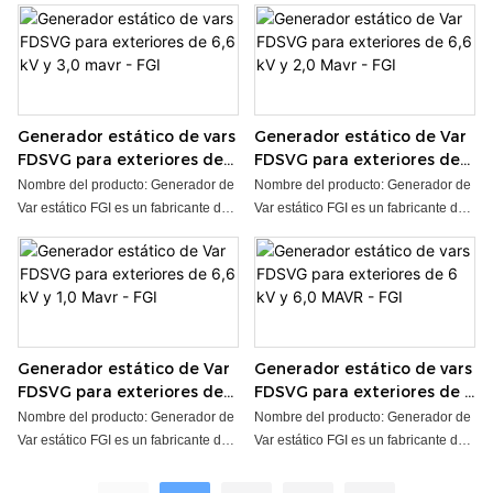
de potencia: 1 Mvar-100 Mvar ●
Rango de potencia: 1 Mvar~100
calidad con más de 20 años de
calidad con más de 20 años de
Instalación: Exterior ● Tipo de
Mvar ● Instalación: exterior ● Tipo de
experiencia en investigación y
experiencia en investigación y
refrigeración: Refrigeración por agua
refrigeración: refrigeración por agua
desarrollo. El generador de
desarrollo. El generador de
● Plazo de entrega: 35-90 días,
● Plazo de entrega: 35~90 días,
variables estáticas (SVG) FDSVG se
variables estáticas (SVG) FDSVG se
según la cantidad del pedido ●
depende de las cantidades del
utiliza principalmente para mejorar
utiliza principalmente para mejorar
Generador estático de vars
Generador estático de Var
Aceptamos OEM/ODM
pedido ● OEM/ODM: aceptable
la estabilidad de la red, aumentar la
la estabilidad de la red, aumentar la
FDSVG para exteriores de
FDSVG para exteriores de
capacidad de transmisión, eliminar
capacidad de transmisión, eliminar
6,6 kV y 3,0 mavr - FGI
6,6 kV y 2,0 Mavr - FGI
el choque reactivo, filtrar armónicos
el choque reactivo, filtrar armónicos
Nombre del producto: Generador de
Nombre del producto: Generador de
y equilibrar la red eléctrica trifásica.
y equilibrar la red eléctrica trifásica.
Var estático FGI es un fabricante de
Var estático FGI es un fabricante de
● Voltaje nominal: 3,3~35 kV ●
● Voltaje nominal: 3,3~35 kV ●
STATCOM profesional y de alta
STATCOM profesional y de alta
Rango de potencia: 1 Mvar~100
Rango de potencia: 1 Mvar~100
calidad con más de 20 años de
calidad con más de 20 años de
Mvar ● Instalación: exterior ● Tipo de
Mvar ● Instalación: exterior ● Tipo de
experiencia en investigación y
experiencia en investigación y
refrigeración: refrigeración por agua
refrigeración: refrigeración por agua
desarrollo. El generador de
desarrollo. El generador de
● Plazo de entrega: 35~90 días,
● Plazo de entrega: 35~90 días,
variables estáticas (SVG) FDSVG se
variables estáticas (SVG) FDSVG se
depende de las cantidades del
depende de las cantidades del
utiliza principalmente para mejorar
utiliza principalmente para mejorar
Generador estático de Var
Generador estático de vars
pedido ● OEM/ODM: aceptable
pedido ● OEM/ODM: aceptable
la estabilidad de la red, aumentar la
la estabilidad de la red, aumentar la
FDSVG para exteriores de
FDSVG para exteriores de 6
capacidad de transmisión, eliminar
capacidad de transmisión, eliminar
6,6 kV y 1,0 Mavr - FGI
kV y 6,0 MAVR - FGI
el choque reactivo, filtrar armónicos
el choque reactivo, filtrar armónicos
Nombre del producto: Generador de
Nombre del producto: Generador de
y equilibrar la red eléctrica trifásica.
y equilibrar la red eléctrica trifásica.
Var estático FGI es un fabricante de
Var estático FGI es un fabricante de
● Voltaje nominal: 3,3~35 kV ●
● Voltaje nominal: 3,3~35 kV ●
STATCOM profesional y de alta
STATCOM profesional y de alta
Rango de potencia: 1 Mvar~100
Rango de potencia: 1 Mvar~100
calidad con más de 20 años de
calidad con más de 20 años de