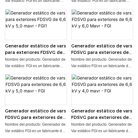
equilibrar la red eléctrica trifásica. ●
equilibrar la red eléctrica trifásica. ●
Var estático. FGI es un fabricante
Var estático. FGI es un fabricante
Tensión nominal: 3,3-35 kV ● Rango
Tensión nominal: 3,3-35 kV ● Rango
profesional y de alta calidad de
profesional y de alta calidad de
de potencia: 1 Mvar-100 Mvar ●
de potencia: 1 Mvar-100 Mvar ●
STATCOM con más de 20 años de
STATCOM con más de 20 años de
Instalación: Exterior ● Tipo de
Instalación: Exterior ● Tipo de
experiencia en investigación y
experiencia en investigación y
refrigeración: Refrigeración por agua
refrigeración: Refrigeración por agua
desarrollo. El generador de Var
desarrollo. El generador de Var
● Plazo de entrega: 35-90 días,
● Plazo de entrega: 35-90 días,
estático (SVG) FDSVG se utiliza
estático (SVG) FDSVG se utiliza
según la cantidad del pedido ●
según la cantidad del pedido ●
principalmente para mejorar la
principalmente para mejorar la
Generador estático de vars
Generador estático de vars
Aceptamos OEM/ODM
Aceptamos OEM/ODM
estabilidad de la red, aumentar la
estabilidad de la red, aumentar la
para exteriores FDSVG de
FDSVG para exteriores de
capacidad de transmisión, eliminar
capacidad de transmisión, eliminar
6,6 kV y 5,0 mavr - FGI1
6,6 kV y 6,0 Mavr - FGI
choques reactivos, filtrar armónicos y
choques reactivos, filtrar armónicos y
Nombre del producto: Generador de
Nombre del producto: Generador de
equilibrar la red eléctrica trifásica. ●
equilibrar la red eléctrica trifásica. ●
Var estático. FGI es un fabricante
Var estático FGI es un fabricante de
Tensión nominal: 3,3-35 kV ● Rango
Tensión nominal: 3,3-35 kV ● Rango
profesional y de alta calidad de
STATCOM profesional y de alta
de potencia: 1 Mvar-100 Mvar ●
de potencia: 1 Mvar-100 Mvar ●
STATCOM con más de 20 años de
calidad con más de 20 años de
Instalación: Exterior ● Tipo de
Instalación: Exterior ● Tipo de
experiencia en investigación y
experiencia en investigación y
refrigeración: Refrigeración por agua
refrigeración: Refrigeración por agua
desarrollo. El generador de Var
desarrollo. El generador de
● Plazo de entrega: 35-90 días,
● Plazo de entrega: 35-90 días,
estático (SVG) FDSVG se utiliza
variables estáticas (SVG) FDSVG se
según la cantidad del pedido ●
según la cantidad del pedido ●
principalmente para mejorar la
utiliza principalmente para mejorar
Generador estático de vars
Generador estático de vars
Aceptamos OEM/ODM
Aceptamos OEM/ODM
estabilidad de la red, aumentar la
la estabilidad de la red, aumentar la
FDSVG para exteriores de
FDSVG para exteriores de
capacidad de transmisión, eliminar
capacidad de transmisión, eliminar
6,6 kV y 5,0 mavr - FGI
6,6 kV y 4,0 mavr - FGI
choques reactivos, filtrar armónicos y
el choque reactivo, filtrar armónicos
Nombre del producto: Generador de
Nombre del producto: Generador de
equilibrar la red eléctrica trifásica. ●
y equilibrar la red eléctrica trifásica.
Var estático FGI es un fabricante de
Var estático FGI es un fabricante de
Tensión nominal: 3,3-35 kV ● Rango
● Voltaje nominal: 3,3~35 kV ●
STATCOM profesional y de alta
STATCOM profesional y de alta