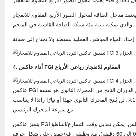
عتمد مدخل الطاقة لمحول الصور الأربع المقاوم للانفجار FGI على تصميم شبكة طاقة واسعة من 970 فولت إلى 1310 فولت،
والذي يمكنه تلبية بيئة شبكة الطاقة القاسية في المنجم.
4. أداء عاكس FGI المقاوم للانفجار رباعي الأرباع
عاكس FGI رباعي الأضلاع، مقاوم للانفجار، يُحقق تنظيم السرعة وتوزيع التيار. عزم الدوران الناتج من المحرك الثانوي هو نفسه
عزم المحرك الرئيسي. تُظهر الواجهة أن الفرق بين التيارين أقل من 1%. لن يُنتج المحرك الثانوي جهدًا أو تيارًا زائدًا لا يتناسب
مع سرعة المحرك الرئيسي.
يتميز عاكس FGI الرباعي المقاوم للانفجار بأداء ممتاز في التشغيل والإغلاق السلس. يمكن تعديل وقت التسارع/التباطؤ