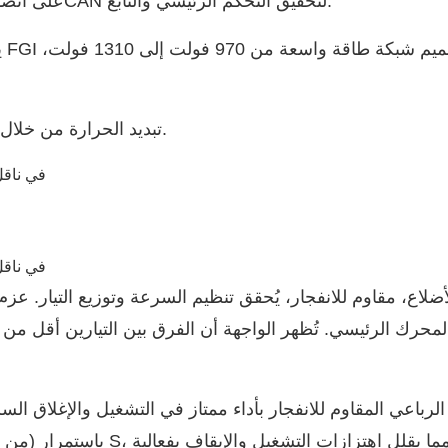
يعتمد محول الصور الأربع المقاوم للانفجار FGI على اتصال 485 وCAN لتحقيق التحكم الرئيسي والتابع.
ي
تبديد الحرارة من خلال إمداد المياه المباشر، العملية بسيطة ولا تحتاج إلى صيانة.