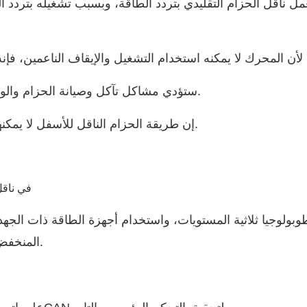
مل ناقل الحزام التقليدي بتردد الطاقة، وبسبب تشغيله بتردد ال
ستؤدي مشاكل تآكل وصيانة الحزام والوصلة الهيدروليكية إلى فرض تكاليف كبيرة على المؤسسة.
إن طريقة الحزام الناقل للأسفل لا يمكنها تحقيق ردود الفعل للطاقة، مما يؤدي إلى إهدار الطاقة.
المنخفض لتحقيق خرج العاكس متوسط ​​الجهد، والموثوقية العالية.