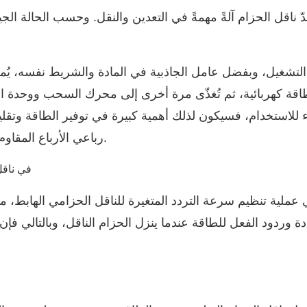
عدّ ناقل الحزام آلةً مهمةً في التعدين والنقل. وحسب الحالة ا
 التشغيل، وبفضل عامل الجاذبية في المادة والشريط نفسه، يُمكن
اقة كهربائية، ثم تُغذّى مرة أخرى إلى محرك السحب ووحدة الن
ء للاستخدام، فسيكون لذلك أهمية كبيرة في توفير الطاقة وتقلي
في آلة الشريط أداءها بشكل فعال.
عاكس FGI رباعي الأرباع المقا
عملية تنظيم سرعة التردد المتغيرة للناقل الحزامي الهابط،
دة وردود الفعل للطاقة عندما ينزل الحزام الناقل، وبالتالي فإن 