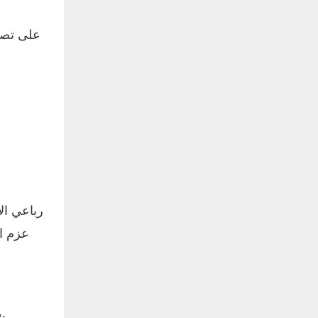
باستمرار (من 0 إلى 60 دقيقة)، مع وظيفة رفع/خفض على شكل حرف S، مما يقلل اهتزازات التشغيل والإيقاف بفعالية.