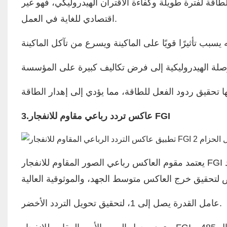
طاقة لفترة طويلة وكفاءة الاقتران الهيدروليكي، فهو غير
اقتصادي للغاية في العمل.
عاكس تردد رباعي مقاوم للانفجار FGI
3.
يعتمد مقوم العاكس رباعي الصور المقاوم للانفجار FGI على طوبولوجيا ثلاثية المستويات، واستخدام أجهزة الطاقة ذات الجهد
عامل القدرة يصل إلى 1، لتحقيق تحويل التردد الأخضر.