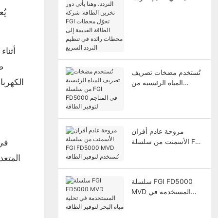
وهنا يأتي دور تخزين
يُ
الطاقة: شركة FGI تحوّل
محطات الطاقة القديمة
إلى محطات رائدة في
تنظيم التردد السريع
أثناء
ط
تُستخدم مضخات تصريف
الكهربا
المياه الرئيسية من
سلسلة FGI FD5000
في المناجم لتوفير الطاقة
مروحة عادم أفران
الأسمنت من سلسلة FGI
في 
FD5000 MVD تُستخدم
المتعد
لتوفير الطاقة
سلسلة FGI FD5000
MVD المستخدمة في
تحلية مياه البحر لتوفير
الطاقة