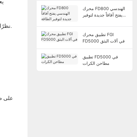
يع
محرك FD800 الهندسي
يفتح آفاقاً جديدة لتوفير
الطاقة
نظرًا لأن المحرك لا يمكنه استخدام التشغيل والإيقاف الناعمين، فإنه يسبب تأثيرًا قويًا على الماكينة ويسرع من تآكل الماكينة.
تطبيق محرك FGI
FD5000 في آلات البثق
تطبيق FD5000 في
مطاحن الكرات