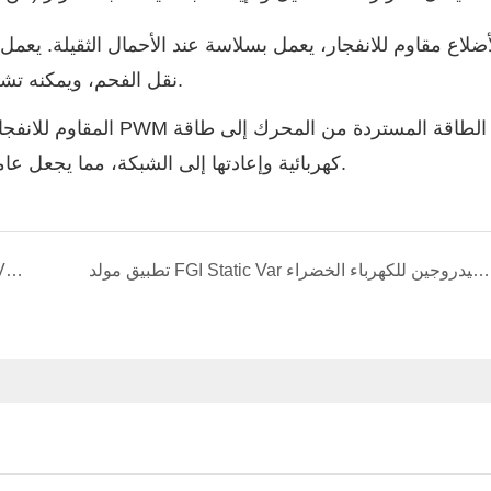
نقل الفحم، ويمكنه تشغيل ضعف عزم الدوران المُقدر عند السرعات المنخفضة.
كهربائية وإعادتها إلى الشبكة، مما يجعل عامل القدرة الخاص به يصل إلى 0.98 ويعظم توفير الطاقة.
تطبيق مولد FGI Static Var في مجال إنتاج الهيدروجين للكهرباء الخضراء
حالة تشغيل ناجحة لـ FGI Static Var Generator (SVG) في موقع صهر الكروميت في زيمبابوي