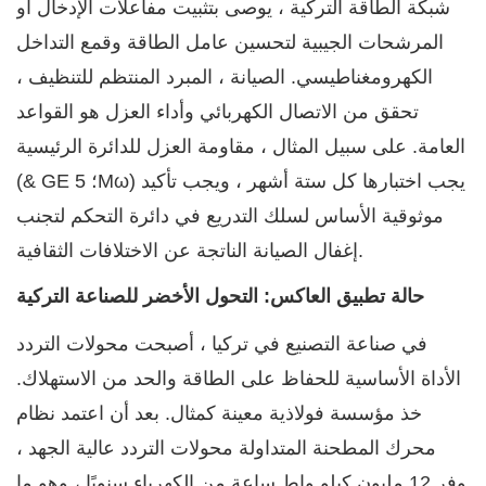
شبكة الطاقة التركية ، يوصى بتثبيت مفاعلات الإدخال أو
المرشحات الجيبية لتحسين عامل الطاقة وقمع التداخل
الكهرومغناطيسي. الصيانة ، المبرد المنتظم للتنظيف ،
تحقق من الاتصال الكهربائي وأداء العزل هو القواعد
العامة. على سبيل المثال ، مقاومة العزل للدائرة الرئيسية
(& GE ؛ 5Mω) يجب اختبارها كل ستة أشهر ، ويجب تأكيد
موثوقية الأساس لسلك التدريع في دائرة التحكم لتجنب
إغفال الصيانة الناتجة عن الاختلافات الثقافية.
حالة تطبيق العاكس: التحول الأخضر للصناعة التركية
في صناعة التصنيع في تركيا ، أصبحت محولات التردد
الأداة الأساسية للحفاظ على الطاقة والحد من الاستهلاك.
خذ مؤسسة فولاذية معينة كمثال. بعد أن اعتمد نظام
محرك المطحنة المتداولة محولات التردد عالية الجهد ،
وفر 12 مليون كيلو واط ساعة من الكهرباء سنويًا ، وهو ما