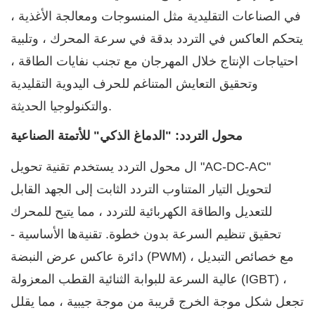
في الصناعات التقليدية مثل المنسوجات ومعالجة الأغذية ،
يتحكم العاكس في التردد بدقة في سرعة المحرك ، وتلبية
احتياجات الإنتاج خلال المهرجان مع تجنب نفايات الطاقة ،
وتحقيق التعايش المتناغم للحرف اليدوية التقليدية
والتكنولوجيا الحديثة.
محول التردد: "الدماغ الذكي" للأتمتة الصناعية
ال
محول التردد
يستخدم تقنية تحويل "AC-DC-AC"
لتحويل التيار المتناوب التردد الثابت إلى الجهد القابل
للتعديل والطاقة الكهربائية للتردد ، مما يتيح للمحرك
تحقيق تنظيم السرعة بدون خطوة. تقنيةها الأساسية -
دائرة عاكس عرض النبضة (PWM) ، مع خصائص التبديل
عالية السرعة للبوابة الثنائية القطب المعزولة (IGBT) ،
تجعل شكل موجة الخرج قريبة من موجة جيبية ، مما يقلل