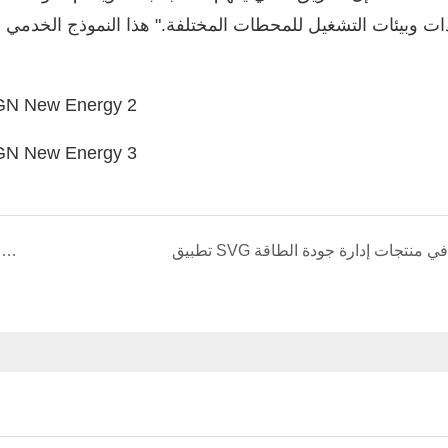
ات وبيئات التشغيل للمحطات المختلفة." هذا النموذج الخدمي 
تطبيق SVG في منتجات إدارة جودة الطاقة
يجعل عاكس المضخة الشمسية FGI FD590 إنتاج الملح أكثر خضرة وكفاءة