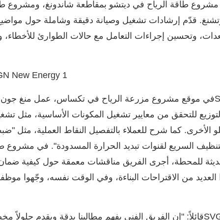
شروع طاقة الرياح في ديتشو بمقاطعة شاندونغ، ومشروع طاق
وتشنغ. قدّم إرشادات تشغيل وصيانة دقيقة وشاملة حول مواضيع
عدات، وتحسين إجراءات التعامل مع حالات الطوارئ للأخطاء،
في موقع مشروع مزرعة الرياح في تكساس، عمل منغ جون جن
توزيع للتحقق من معايير تشغيل المكونات الأساسية، مثل تشغيل
لو الأخرى. كما شرح للعملاء بالتفصيل النقاط العملية، مثل "
تنظيف السريع لقنوات تبديد الحرارة المسدودة". في مشروع طاق
ديثة للمحطة، أجرى الفريق مناقشات معمقة حول كيفية ضمان ال
لعديد من الاقتراحات البناءة، وفي الوقت نفسه، وجّهوا موظفي 
SV
صرح المسؤول عن محطة الطاقة الجديدة CGN قائلاً: "إن الفريق الفني يفهم مطالبنا بدقة ويقدم حلول