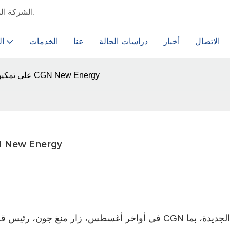
الشركة المصنعة لمحرك الجهد المتوسط ​​والمولدات الثابتة الأكثر موثوقية لديك.
الاتصال
أخبار
دراسات الحالة
عنا
الخدمات
ال
تعمل SVG على تمكين التشغيل والصيانة الفعالة لـ CGN New Energy
تعمل SVG على تمكين التشغيل والصيانة الفعالة ل
في أواخر أغسطس، زار منغ جون، رئيس قسم الدعم الف