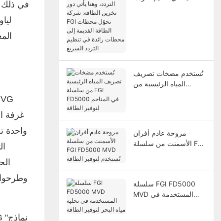
في ذلك م
وهنا يأتي دور تخزين
الطاقة: شركة FGI تحوّل
ليا
محطات الطاقة القديمة
الم
إلى محطات رائدة في
تنظيم التردد السريع
تُستخدم مضخات تصريف
المياه الرئيسية من
سلسلة FGI FD5000
SVG
في المناجم لتوفير الطاقة
غرفة ال
واحدة ت
مروحة عادم أفران
الأسمنت من سلسلة FGI
ال
FD5000 MVD تُستخدم
الح
لتوفير الطاقة
وطرحوا ا
سلسلة FGI FD5000
MVD المستخدمة في
تحلية مياه البحر لتوفير
الطاقة
"نماذج
G