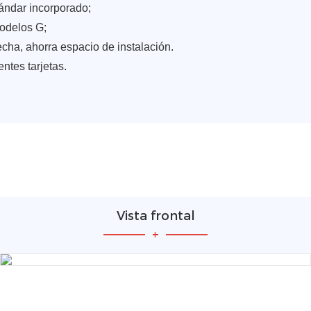
stándar incorporado;
odelos G;
echa, ahorra espacio de instalación.
entes tarjetas.
Vista frontal
—————
+
—————