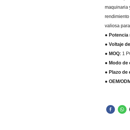
maquinaria 
rendimiento 
valiosa para
● Potencia
● Voltaje d
● MOQ:
1 
● Modo de 
●
Plazo de 
● OEM/OD