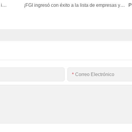
FGI ganó el 13º premio "Polaris Cup" a la marca influyente en componentes fotovoltaicos y soporte eléctrico.
¡FGI ingresó con éxito a la lista de empresas y clústeres piloto provinciales de transformación digital!
P
Correo Electrónico