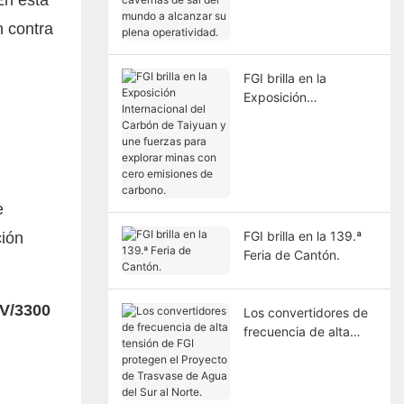
cavernas de sal del
mundo a alcanzar su
n contra
plena operatividad.
FGI brilla en la
Exposición
Internacional del
Carbón de Taiyuan y
une fuerzas para
explorar minas con
cero emisiones de
e
carbono.
FGI brilla en la 139.ª
ción
Feria de Cantón.
 V/3300
Los convertidores de
frecuencia de alta
tensión de FGI
protegen el Proyecto
de Trasvase de Agua