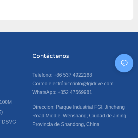
Contáctenos
Teléfono: +86 537 4922168
Correo electrónico:info@fgidrive.com
WhatsApp: +852 47569981
FD100M
Dirección: Parque Industrial FGI, Jincheng
G)
Road Middle, Wenshang, Ciudad de Jining,
r FDSVG
Provincia de Shandong, China