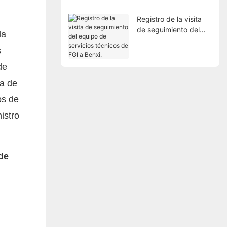
del Sur al Norte.
Registro de la visita
de seguimiento del
la
equipo de servicios
s
técnicos de FGI a
Benxi.
de
da de
os de
istro
de