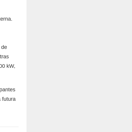
terna.
r de
tras
200 kW,
ipantes
 futura