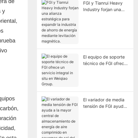
era de
FGI y Tianrui Heavy
Industry forjan una
 y
alianza estratégica
iental,
para expandir la
industria de ahorro de
os
energía mediante
prueba
levitación magnética.
ivo
El equipo de soporte
técnico de FGI ofrece
un servicio integral in
situ en Weiqiao Group.
equipos
El variador de media
tensión de FGI ayuda
 carbón,
a la mayor central de
oración
almacenamiento de
energía de aire
icidad,
comprimido en
En esta