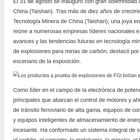
El 31 de agosto se inauguró con gran solemnidad l
China (Taishan). Tras más de diez años de crecimie
Tecnología Minera de China (Taishan), una joya en 
reúne a numerosas empresas líderes nacionales e 
avances y las tendencias futuras en tecnología min
de explosiones
para minas de carbón, destacó por 
escenario de la exposición.
Como líder en el campo de la electrónica de poten
principales que abarcan el control de motores y aho
de tránsito ferroviario de alta gama, equipos de co
y equipos inteligentes de almacenamiento de energ
incesante. Ha conformado un sistema integral de so
el carbón, el cemento, la metalurgia, la minería, el