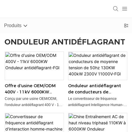
Produits
ONDULEUR ANTIDÉFLAGRANT
Offre d'usine OEM/ODM
Onduleur antidéflagrant
400V - 11kV 6000KW
de conducteurs de
Onduleur antidéflagrant-
moyenne tension de 50hz
Conçu par une usine OEM/ODM,
Le convertisseur de fréquence
FGI
130KW 400kW 2300V
l'onduleur antidéflagrant 400 V - 11
antidéflagrant Intelligence Human-
11000V-FGI
kV 6 000 kW offre une conversion de
Machine Interaction-FGI est conçu
puissance fiable et efficace pour les
pour fournir une communication
applications industrielles. Avec sa
transparente entre les opérateurs et
capacité haute tension et sa
les machines dans des