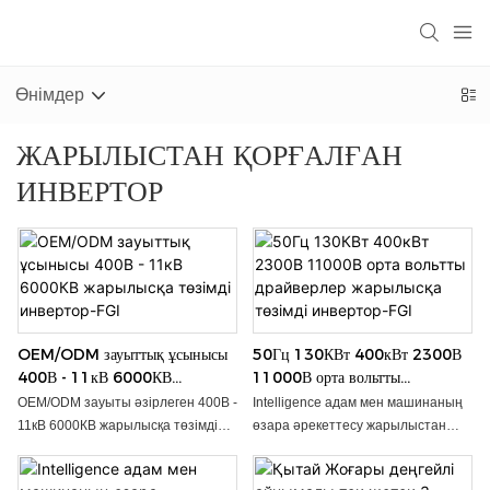
Өнімдер
ЖАРЫЛЫСТАН ҚОРҒАЛҒАН
ИНВЕРТОР
OEM/ODM зауыттық ұсынысы
50Гц 130КВт 400кВт 2300В
400В - 11кВ 6000КВ
11000В орта вольтты
жарылысқа төзімді инвертор-
драйверлер жарылысқа төзімді
OEM/ODM зауыты әзірлеген 400В -
Intelligence адам мен машинаның
FGI
инвертор-FGI
11кВ 6000КВ жарылысқа төзімді
өзара әрекеттесу жарылыстан
инвертор өнеркәсіптік
қорғалған жиілік түрлендіргіші-FGI
қолданбалар үшін сенімді және
қауіпті орталарда операторлар