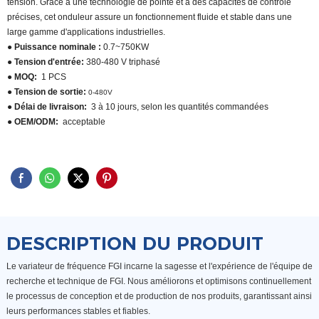
tension. Grâce à une technologie de pointe et à des capacités de contrôle
précises, cet onduleur assure un fonctionnement fluide et stable dans une
large gamme d'applications industrielles.
● Puissance nominale :
0.7~750KW
● Tension d'entrée:
380-480 V triphasé
● MOQ:
1 PCS
● Tension de sortie:
0-480V
● Délai de livraison:
3 à 10 jours, selon les quantités commandées
● OEM/ODM:
acceptable
DESCRIPTION DU PRODUIT
Le variateur de fréquence FGI incarne la sagesse et l'expérience de l'équipe de
recherche et technique de FGI. Nous améliorons et optimisons continuellement
le processus de conception et de production de nos produits, garantissant ainsi
leurs performances stables et fiables.