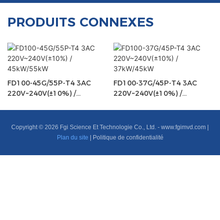
PRODUITS CONNEXES
FD100-45G/55P-T4 3AC
FD100-37G/45P-T4 3AC
220V~240V(±10%) /
220V~240V(±10%) /
45kW/55kW
37kW/45kW
Copyright © 2026 Fgi Science Et Technologie Co., Ltd. -
www.fgimvd.com
|
Plan du site
|
Politique de confidentialité