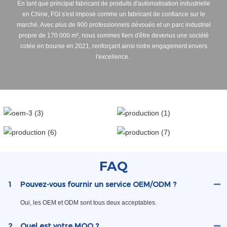
En tant que principal fabricant de produits d'automatisation industrielle
en Chine, FGI s'est imposé comme un fabricant de confiance sur le
marché. Avec plus de 900 professionnels dévoués et un parc industriel
propre de 170 000 m², nous sommes fiers d'être devenus une société
cotée en bourse en 2021, renforçant ainsi notre engagement envers
l'excellence.
FAQ
1
Pouvez-vous fournir un service OEM/ODM ?
Oui, les OEM et ODM sont tous deux acceptables.
2
Quel est votre MOQ ?