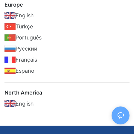
Europe
English
Türkçe
Português
Pусский
Français
Español
North America
English