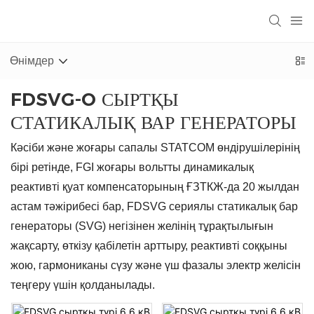
Өнімдер
FDSVG-O СЫРТҚЫ
СТАТИКАЛЫҚ ВАР ГЕНЕРАТОРЫ
Кәсіби және жоғары сапалы STATCOM өндірушілерінің
бірі ретінде, FGI жоғары вольтты динамикалық
реактивті қуат компенсаторының ҒЗТКЖ-да 20 жылдан
астам тәжірибесі бар, FDSVG сериялы статикалық бар
генераторы (SVG) негізінен желінің тұрақтылығын
жақсарту, өткізу қабілетін арттыру, реактивті соққыны
жою, гармониканы сүзу және үш фазалы электр желісін
теңгеру үшін қолданылады.