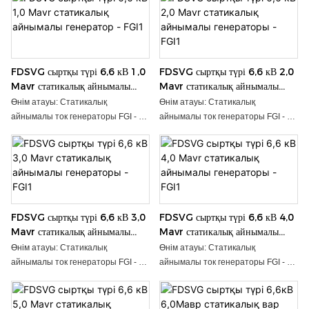
FDSVG сыртқы түрі 6,6 кВ 1,0
FDSVG сыртқы түрі 6,6 кВ 2,0
Mavr статикалық айнымалы
Mavr статикалық айнымалы
генератор - FGI1
генераторы - FGI1
Өнім атауы: Статикалық
Өнім атауы: Статикалық
айнымалы ток генераторы FGI - 20
айнымалы ток генераторы FGI - 20
жылдан астам зерттеу және
жылдан астам зерттеу және
әзірлеу тәжірибесі бар кәсіби және
әзірлеу тәжірибесі бар кәсіби және
жоғары сапалы STATCOM
жоғары сапалы STATCOM
өндірушісі. FDSVG статикалық
өндірушісі. FDSVG статикалық
айнымалы ток генераторы (SVG)
айнымалы ток генераторы (SVG)
негізінен желінің тұрақтылығын
негізінен желінің тұрақтылығын
FDSVG сыртқы түрі 6,6 кВ 3,0
FDSVG сыртқы түрі 6,6 кВ 4,0
жақсарту, беру сыйымдылығын
жақсарту, беру сыйымдылығын
Mavr статикалық айнымалы
Mavr статикалық айнымалы
арттыру, реактивті соққыны жою,
арттыру, реактивті соққыны жою,
генераторы - FGI1
генераторы - FGI1
гармоникаларды сүзу және үш
гармоникаларды сүзу және үш
Өнім атауы: Статикалық
Өнім атауы: Статикалық
фазалы қуат желісін теңестіру
фазалы қуат желісін теңестіру
айнымалы ток генераторы FGI - 20
айнымалы ток генераторы FGI - 20
үшін қолданылады. ● Номиналды
үшін қолданылады. ● Номиналды
жылдан астам зерттеу және
жылдан астам зерттеу және
кернеу: 3,3 ~ 35 кВ ● Қуат
кернеу: 3,3 ~ 35 кВ ● Қуат
әзірлеу тәжірибесі бар кәсіби және
әзірлеу тәжірибесі бар кәсіби және
диапазоны: 1 Мвар ~ 100 Мвар ●
диапазоны: 1 Мвар ~ 100 Мвар ●
жоғары сапалы STATCOM
жоғары сапалы STATCOM