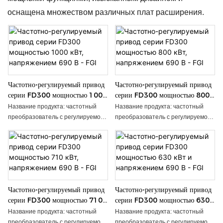
оснащена множеством различных плат расширения.
Частотно-регулируемый привод
Частотно-регулируемый привод
серии FD300 мощностью 1000
серии FD300 мощностью 800
кВт, напряжением 690 В - FGI
кВт, напряжением 690 В - FGI
Название продукта: частотный
Название продукта: частотный
преобразователь с регулируемой
преобразователь с регулируемой
скоростью (VSD) серии FD300 —
скоростью (VSD) серии FD300 —
это новейший
это новейший
высокопроизводительный
высокопроизводительный
частотный преобразователь,
частотный преобразователь,
разработанный,
разработанный,
спроектированный и
спроектированный и
Частотно-регулируемый привод
Частотно-регулируемый привод
произведенный компанией FGI.
произведенный компанией FGI.
серии FD300 мощностью 710
серии FD300 мощностью 630
Являясь будущим флагманским
Являясь будущим флагманским
кВт, напряжением 690 В - FGI
кВт и напряжением 690 В - FGI
продуктом компании, эта серия
продуктом компании, эта серия
Название продукта: частотный
Название продукта: частотный
преобразователей переменного
преобразователей переменного
преобразователь с регулируемой
преобразователь с регулируемой