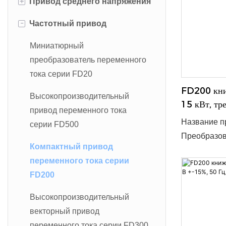
+
Привод среднего напряжения
-
Частотный привод
Серия FD5000 MV Drive
Серия FD5000s MV Drive
Миниатюрный
преобразователь переменного
тока серии FD20
FD200 книж
Высокопроизводительный
15 кВт, тр
привод переменного тока
Название пр
серии FD500
Преобразов
Компактный привод
трёхфазное 
переменного тока серии
допустимый
FD200
эффективно
Благодаря к
Высокопроизводительный
подходит дл
векторный привод
интегрируе
переменного тока серии FD300