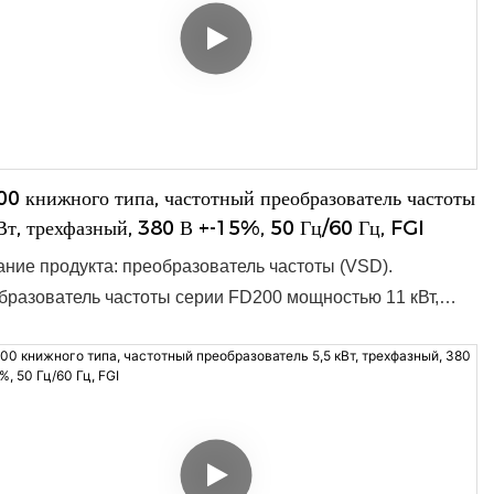
0 книжного типа, частотный преобразователь частоты
Вт, трехфазный, 380 В +-15%, 50 Гц/60 Гц, FGI
ние продукта: преобразователь частоты (VSD).
разователь частоты серии FD200 мощностью 11 кВт,
азный, 380 В +-15%, 50/60 Гц, допустимый диапазон 47-
, предназначен для эффективного и надёжного
бразования частоты сети. Благодаря компактным
рам 180 x 133 x 150 мм, он подходит для широкого
ра применений и легко интегрируется в существующие
мы. ● Номинальная мощность: 0,4–15 кВт ● Входное