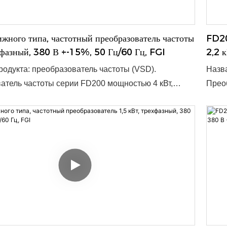
 заказ: 1 шт. ● Срок поставки: 3–10 дней, зависит
шт. ●
заказа. ● OEM/ODM: приемлемо.
OEM/
ного типа, частотный преобразователь частоты
FD20
хфазный, 380 В +-15%, 50 Гц/60 Гц, FGI
2,2 
одукта: преобразователь частоты (VSD).
Назва
атель частоты серии FD200 мощностью 4 кВт,
Преоб
 380 В +-15%, 50 Гц/60 Гц, допустимый диапазон
трёхф
предназначен для эффективного и надёжного
допус
ания частоты сети. Благодаря компактным
эффек
0 x 133 x 150 мм, он подходит для широкого
Благо
именений и легко интегрируется в существующие
подхо
 Номинальная мощность: 0,4–15 кВт ● Входное
инте
 1 переменный ток 220 В, 3 переменных тока 380
мощно
ьный заказ: 1 шт. ● Срок поставки: 3–10 дней,
ток 2
 количества заказа ● OEM/ODM: приемлемо
шт. ●
OEM/