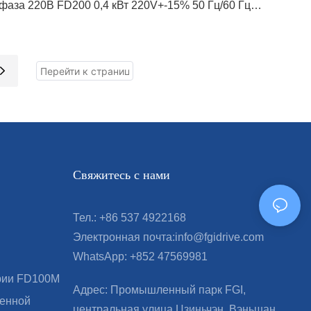
аза 220В FD200 0,4 кВт 220V+-15% 50 Гц/60 Гц
стимого диапазона 47-63 Гц инвертор-фГВ предназначена
эффективного и надежного преобразования частоты
ости. С его компактными размерами 180x133x150 мм он
дит для широкого спектра приложений и легко
грироваться в существующие системы.
нка питания ： 0,4 ~ 15 кВт
одное напряжение: 1AC 220V, 3AC 380V
Q: 1 ПК
Свяжитесь с нами
мя выполнения выполнения: 3 ~ 10 дней, зависит от
ин заказа
я
Тел.: +86 537 4922168
M/ODM: приемлемо
Электронная почта:info@fgidrive.com
WhatsApp: +852 47569981
рии FD100M
Адрес: Промышленный парк FGI,
менной
центральная улица Цзиньчэн, Вэньшан,