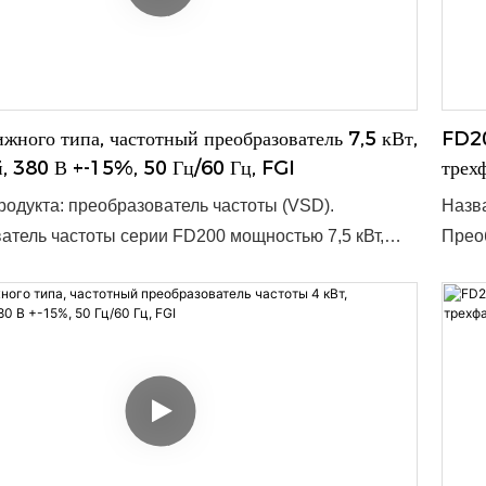
,4–15 кВт. ● Входное напряжение: 1 переменный
напря
3 переменных тока 380 В. ● Минимальный заказ: 1
В ● М
поставки: 3–10 дней, зависит от объёма заказа. ●
завис
приемлемо.
ного типа, частотный преобразователь 7,5 кВт,
FD20
, 380 В +-15%, 50 Гц/60 Гц, FGI
трех
одукта: преобразователь частоты (VSD).
Назва
атель частоты серии FD200 мощностью 7,5 кВт,
Преоб
 напряжение 380 В±15%, частота 50/60 Гц,
трёхф
 диапазон 47–63 Гц, предназначен для
допус
го и надёжного преобразования частоты сети.
эффек
омпактным размерам (180 x 133 x 150 мм) он
Благо
я широкого спектра применений и легко
подхо
тся в существующие системы. ● Номинальная
инте
,4–15 кВт. ● Входное напряжение: 1 фаза
мощно
 тока 220 В, 3 фазы переменного тока 380 В. ●
ток 2