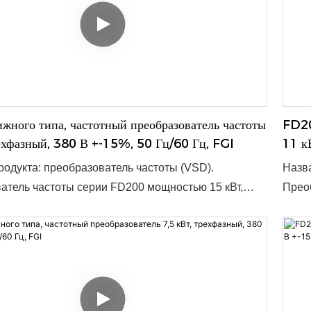
ного типа, частотный преобразователь частоты
FD20
ехфазный, 380 В +-15%, 50 Гц/60 Гц, FGI
11 к
одукта: преобразователь частоты (VSD).
Назва
атель частоты серии FD200 мощностью 15 кВт,
Преоб
напряжение 380 В +-15%, частота 50/60 Гц,
трёхф
 диапазон 47-63 Гц, предназначен для
63 Гц
го и надёжного преобразования частоты сети.
прео
омпактным размерам 180 x 133 x 150 мм, он
разме
я широкого спектра применений и легко
спект
тся в существующие системы. ● Номинальная
систе