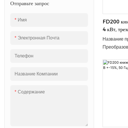
Отправьте запрос
генератор статической
Минимальный
переменной мощности
от объёма 
Имя
FD200 книж
4 кВт, тре
Электронная Почта
Название пр
Преобразов
трёхфазный,
Телефон
47-63 Гц, 
преобразов
Название Компании
размерам 18
спектра пр
Содержание
системы. ●
напряжение:
В ● Минимал
зависит от