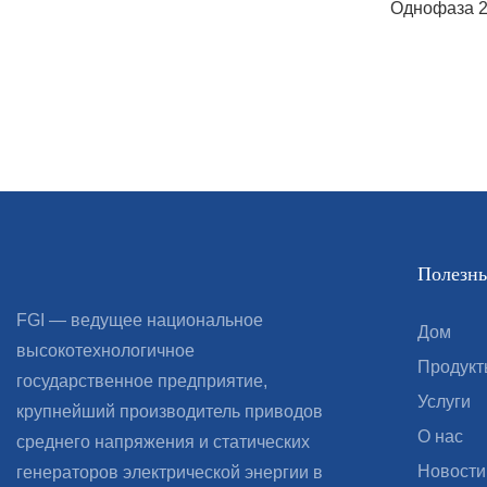
Однофаза 2
допустимог
для эффект
мощности. 
подходит дл
интегриров
● Оценка пи
● Входное 
● MOQ: 1 П
Полезны
● Время вып
величин зак
FGI — ведущее национальное
Дом
● OEM/ODM
высокотехнологичное
Продукт
государственное предприятие,
Услуги
крупнейший производитель приводов
О нас
среднего напряжения и статических
Новости
генераторов электрической энергии в