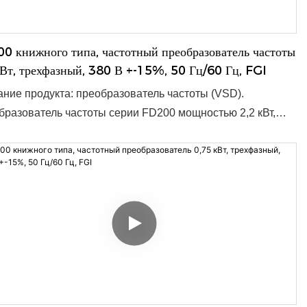
 Срок поставки: 3–10 дней, зависит от объёма заказа. ●
ODM: приемлемо.
0 книжного типа, частотный преобразователь частоты
кВт, трехфазный, 380 В +-15%, 50 Гц/60 Гц, FGI
ние продукта: преобразователь частоты (VSD).
разователь частоты серии FD200 мощностью 2,2 кВт,
азное напряжение 380 В±15%, частота 50/60 Гц,
тимый диапазон 47–63 Гц, предназначен для
тивного и надёжного преобразования частоты сети.
даря компактным размерам 180 x 133 x 150 мм, он
дит для широкого спектра применений и легко
грируется в существующие системы. ● Номинальная
сть: 0,4–15 кВт ● Входное напряжение: 1 переменный
20 В, 3 переменных тока 380 В ● Минимальный заказ: 1
 Срок поставки: 3–10 дней, зависит от количества заказа ●
ODM: приемлемо