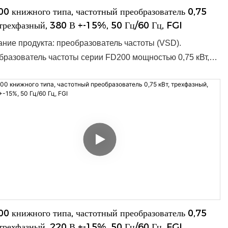
0 книжного типа, частотный преобразователь 0,75
 трехфазный, 380 В +-15%, 50 Гц/60 Гц, FGI
ние продукта: преобразователь частоты (VSD).
разователь частоты серии FD200 мощностью 0,75 кВт,
азное напряжение 380 В±15%, частота 50/60 Гц,
тимый диапазон 47–63 Гц, предназначен для
тивного и надёжного преобразования частоты сети.
даря компактным размерам 180 x 133 x 150 мм, он
дит для широкого спектра применений и легко
грируется в существующие системы. ● Номинальная
сть: 0,4–15 кВт. ● Входное напряжение: 1 фаза
енного тока 220 В, 3 фазы переменного тока 380 В. ●
альный заказ: 1 шт. ● Срок поставки: 3–10 дней, зависит
бъёма заказа. ● OEM/ODM: приемлемо.
0 книжного типа, частотный преобразователь 0,75
 трехфазный, 220 В +-15%, 50 Гц/60 Гц, FGI