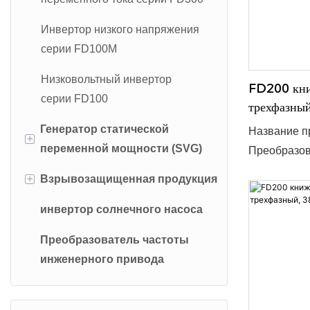
мощность: 0
Инвертор низкого напряжения
ток 220 В, 
серии FD100M
шт. ● Срок 
OEM/ODM: 
Низковольтный инвертор
FD200 книж
серии FD100
трехфазный
Генератор статической
Название пр
+
переменной мощности (SVG)
Преобразов
трёхфазное
+
Взрывозащищенная продукция
Внутренний генератор
допустимый
статической мощности FDSVG
эффективно
инвертор солнечного насоса
Взрывозащищенный инвертор
Благодаря к
FDSVG-O Наружный генератор
Преобразователь частоты
Взрывозащищенный СВГ
подходит дл
статической переменной
инженерного привода
интегрируе
мощности
мощность: 0
FDSVG-H Домашний
переменного