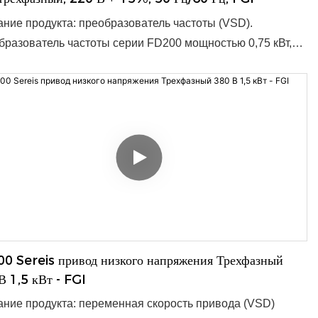
ние продукта: преобразователь частоты (VSD).
разователь частоты серии FD200 мощностью 0,75 кВт,
азное напряжение 220 В +-15%, частота 50 Гц/60 Гц,
тимый диапазон 47-63 Гц, предназначен для
тивного и надёжного преобразования частоты сети.
даря компактным размерам 180 x 133 x 150 мм, он
дит для широкого спектра применений и легко
грируется в существующие системы. ● Номинальная
сть: 0,4–15 кВт. ● Входное напряжение: 1 переменный
20 В, 3 переменных тока 380 В. ● Минимальный заказ: 1
 Срок поставки: 3–10 дней, зависит от количества заказа.
M/ODM: приемлемо.
0 Sereis привод низкого напряжения Трехфазный
В 1,5 кВт - FGI
ние продукта: переменная скорость привода (VSD)