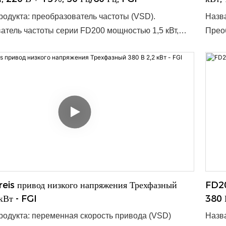
одукта: преобразователь частоты (VSD).
Назва
атель частоты серии FD200 мощностью 1,5 кВт,
Преоб
напряжение 220 В +-15%, частота 50 Гц/60 Гц,
трёхф
 диапазон 47-63 Гц, предназначен для
допус
го и надёжного преобразования частоты сети.
эффек
омпактным размерам 180 x 133 x 150 мм, он
Благо
я широкого спектра применений и легко
подхо
тся в существующие системы. ● Номинальная
инте
0,4–15 кВт ● Входное напряжение: 1 переменный
мощно
3 переменных тока 380 В ● Минимальный заказ: 1
ток 2
поставки: 3–10 дней, зависит от количества заказа ●
шт. ●
приемлемо
● OE
eis привод низкого напряжения Трехфазный
FD20
кВт - FGI
380 
родукта: переменная скорость привода (VSD)
Назва