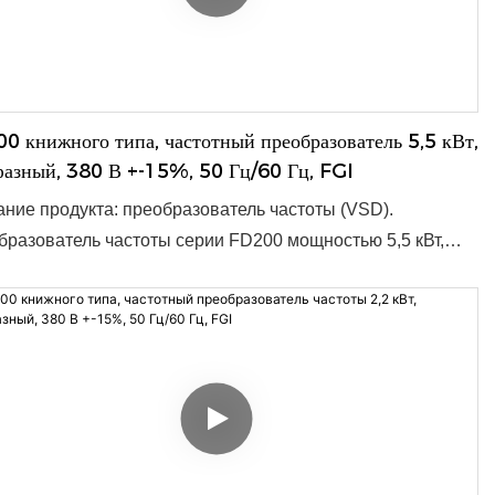
жение: 1 переменный ток 220 В, 3 переменных тока 380
инимальный заказ: 1 шт. ● Срок поставки: 3–10 дней,
ит от количества заказа ● OEM/ODM: приемлемо
0 книжного типа, частотный преобразователь 5,5 кВт,
фазный, 380 В +-15%, 50 Гц/60 Гц, FGI
ние продукта: преобразователь частоты (VSD).
разователь частоты серии FD200 мощностью 5,5 кВт,
азное напряжение 380 В±15%, частота 50/60 Гц,
тимый диапазон 47–63 Гц, предназначен для
тивного и надёжного преобразования частоты сети.
даря компактным размерам 180 x 133 x 150 мм, он
дит для широкого спектра применений и легко
грируется в существующие системы. ● Номинальная
сть: 0,4–15 кВт. ● Входное напряжение: 1 переменный
20 В, 3 переменных тока 380 В. ● Минимальный заказ: 1