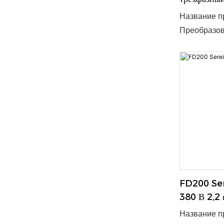
Название пр
Преобразов
трёхфазное 
допустимый
эффективно
Благодаря к
подходит дл
интегрируе
мощность: 
ток 220 В, 
шт. ● Срок 
OEM/ODM: 
FD200 Ser
380 В 2,2 
Название п