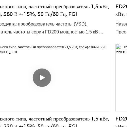
ного типа, частотный преобразователь 1,5 кВт,
FD20
, 380 В +-15%, 50 Гц/60 Гц, FGI
кВт,
одукта: преобразователь частоты (VSD).
Назва
атель частоты серии FD200 мощностью 1,5 кВт,
Преоб
 напряжение 380 В±15%, частота 50/60 Гц,
трёхф
 диапазон 47–63 Гц, предназначен для
допус
го и надёжного преобразования частоты сети.
эффек
омпактным размерам (180 x 133 x 150 мм) он
Благо
я широкого спектра применений и легко
подхо
тся в существующие системы. ● Номинальная
инте
,4–15 кВт. ● Входное напряжение: 1 переменный
мощно
3 переменных тока 380 В. ● Минимальный заказ: 1
перем
поставки: 3–10 дней, зависит от объёма заказа. ●
Миним
приемлемо.
от о
ного типа, частотный преобразователь 1,5 кВт,
FD20
, 220 В +-15%, 50 Гц/60 Гц, FGI
кВт,