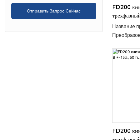
FD200 книж
Отправить Запрос Сейчас
трехфазный
Название пр
Преобразов
трёхфазное
допустимый
эффективно
Благодаря к
подходит дл
интегрируе
мощность: 0
ток 220 В, 
шт. ● Срок 
OEM/ODM: 
FD200 книж
трехфазный