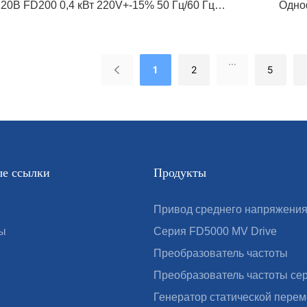
20В FD200 0,4 кВт 220V+-15% 50 Гц/60 Гц
Одноф
о диапазона 47-63 Гц инвертор-фГВ предназначена
допу
ивного и надежного преобразования частоты
для 
...
С его компактными размерами 180x133x150 мм он
мощн
1
2
5
я широкого спектра приложений и легко
подхо
аться в существующие системы.
инте
тания ： 0,4 ~ 15 кВт
● Оце
напряжение: 1AC 220V, 3AC 380V
● Вх
К
● MO
е ссылки
Продукты
олнения выполнения: 3 ~ 10 дней, зависит от
● Вре
аза
велич
Привод среднего напряжени
: приемлемо
● OE
ы
Серия FD5000 MV Drive
Преобразователь частоты
Преобразователь частоты се
Генератор статической пере