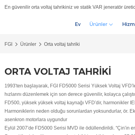
En güvenilir orta voltaj tahrikiniz ve statik VAR jeneratör üretic
Ev
Ürünler
Hizm
FGI
Ürünler
Orta voltaj tahriki
ORTA VOLTAJ TAHRIKI
1993'ten başlayarak, FGI FD5000 Serisi Yüksek Voltaj VFD'leri, u
hızlarını düzenlemek için son derece güvenilir, kolayca çalıştı
FD500, yüksek yüksek voltaj kaynağı VFD'dir, harmonikler IEE
Harmoniklerin neden olduğu sorunlardan yoksundurlar, ör. Ek ı
asenkron motorlara uygundur
Eylül 2007'de FD5000 Serisi MVD ile ödüllendirildi. “Çin'in en