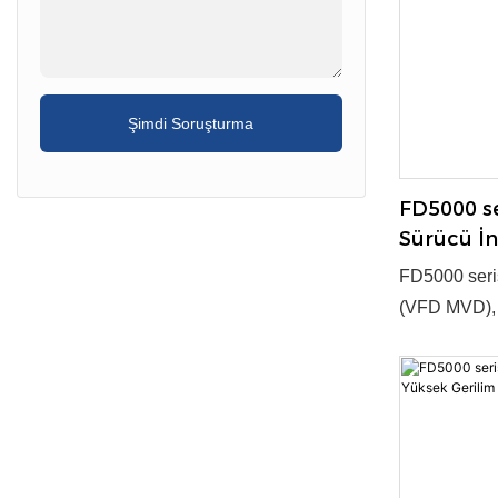
Evet ● Tedar
Şimdi Soruşturma
FD5000 se
Sürücü İn
FGI
FD5000 seri
(VFD MVD), v
güç dönüşümü
teknoloji ve
kilit yeni ür
35~4000kW ●
Evet ● Tedar