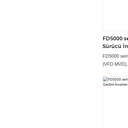
FD5000 se
Sürücü İ
İnvertörü
FD5000 seri
(VFD MVD), v
güç dönüşümü
teknoloji ve
kilit yeni ür
35~4000kW ●
Evet ● Tedar