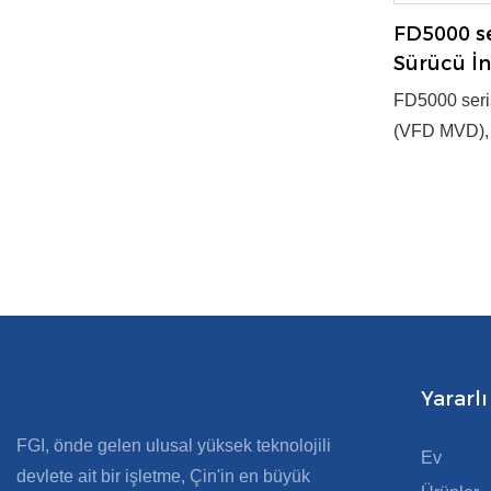
FD5000 se
Sürücü İ
İnvertörü
FD5000 seri
(VFD MVD), v
güç dönüşümü
teknoloji ve
kilit yeni ür
200~8000kW 
Evet ● Tedar
Yararlı
FGI, önde gelen ulusal yüksek teknolojili
Ev
devlete ait bir işletme, Çin'in en büyük