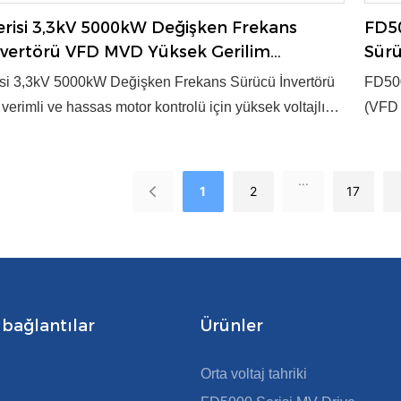
risi 3,3kV 5000kW Değişken Frekans
FD50
nvertörü VFD MVD Yüksek Gerilim
Sürü
-FGI
İnve
si 3,3kV 5000kW Değişken Frekans Sürücü İnvertörü
FD500
erimli ve hassas motor kontrolü için yüksek voltajlı
(VFD 
 sağlar. Endüstriyel uygulamalar için gelişmiş
güç d
 güvenilir performans sunar. Ürün, 2003 yılında ulusal
tekno
...
ün ödülüne layık görülmüştür. ● Voltaj: 3,3kV ● Güç:
kilit
1
2
17
● Kontrol Modu: V/f, Vektör kontrolü ● OEM/ODM:
● Kon
ik Kapasitesi: Yıllık 3000 Set
Kapasi
 bağlantılar
Ürünler
Orta voltaj tahriki