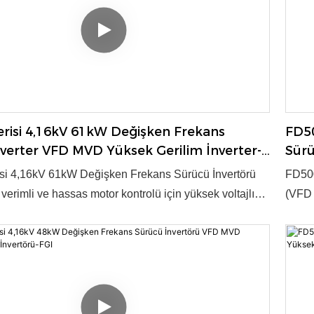
ik Kapasitesi: Yıllık 3000 Set
Evet 
risi 4,16kV 61kW Değişken Frekans
FD50
verter VFD MVD Yüksek Gerilim İnverter-
Sürü
İnve
si 4,16kV 61kW Değişken Frekans Sürücü İnvertörü
FD500
erimli ve hassas motor kontrolü için yüksek voltajlı
(VFD 
 sağlar. Endüstriyel uygulamalar için gelişmiş
güç d
 güvenilir performans sunar. Ürün, 2003 yılında ulusal
tekno
ün ödülüne layık görülmüştür. ● Voltaj: 4,16kV ● Güç:
kilit 
 Kontrol Modu: V/f, Vektör kontrolü ● OEM/ODM:
35~40
ik Kapasitesi: Yıllık 3000 Set
Evet 