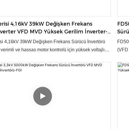
risi 4,16kV 39kW Değişken Frekans
FD50
verter VFD MVD Yüksek Gerilim İnverter-
Sürü
İnve
si 4,16kV 39kW Değişken Frekans Sürücü İnvertörü
FD500
erimli ve hassas motor kontrolü için yüksek voltajlı
(VFD 
 sağlar. Endüstriyel uygulamalar için gelişmiş
güç d
 güvenilir performans sunar. Ürün, 2003 yılında ulusal
tekno
ün ödülüne layık görülmüştür. ● Voltaj: 4,16kV ● Güç:
kilit 
 Kontrol Modu: V/f, Vektör kontrolü ● OEM/ODM:
35~40
ik Kapasitesi: Yıllık 3000 Set
Evet 