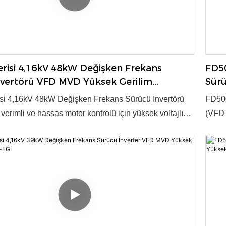
risi 4,16kV 48kW Değişken Frekans
FD50
nvertörü VFD MVD Yüksek Gerilim
Sürü
-FGI
İnve
si 4,16kV 48kW Değişken Frekans Sürücü İnvertörü
FD500
erimli ve hassas motor kontrolü için yüksek voltajlı
(VFD 
 sağlar. Endüstriyel uygulamalar için gelişmiş
güç d
 güvenilir performans sunar. Ürün, 2003 yılında ulusal
tekno
ün ödülüne layık görülmüştür. ● Voltaj: 4,16kV ● Güç:
kilit 
 Kontrol Modu: V/f, Vektör kontrolü ● OEM/ODM:
35~40
ik Kapasitesi: Yıllık 3000 Set
Evet 