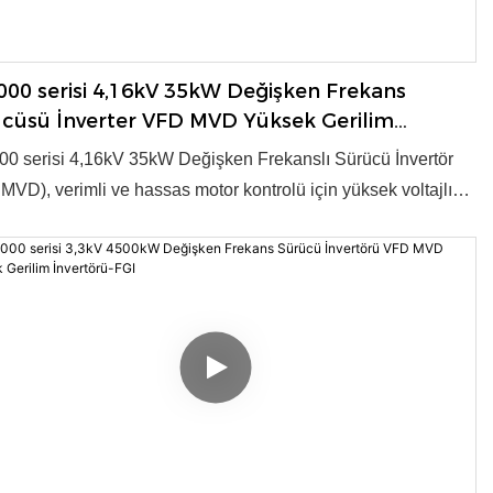
00 serisi 4,16kV 35kW Değişken Frekans
cüsü İnverter VFD MVD Yüksek Gerilim
rter-FGI
0 serisi 4,16kV 35kW Değişken Frekanslı Sürücü İnvertör
MVD), verimli ve hassas motor kontrolü için yüksek voltajlı
önüşümü sağlar. Endüstriyel uygulamalar için gelişmiş
loji ve güvenilir performans sunar. Ürün, 2003 yılında ulusal
yeni ürün ödülüne layık görülmüştür. ● Voltaj: 4,16kV ● Güç:
00kW ● Kontrol Modu: V/f, Vektör kontrolü ● OEM/ODM:
● Tedarik Kapasitesi: Yıllık 3000 Set