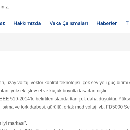
iniz.
et
Hakkımızda
Vaka Çalışmaları
Haberler
T
zay voltajı vektör kontrol teknolojisi, çok seviyeli güç birimi ser
rılan, yüksek işlevsel ve küçük boyutta tasarlanmıştır.
EE 519-2014'te belirtilen standarttan çok daha düşüktür. Yüksek
sıtma ve tork darbesi, gürültü, ortak mod voltajı vb. FD5000 Ser
 iyi markası”.