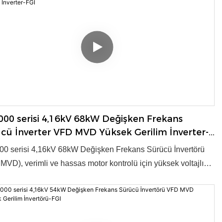
yeni ürün ödülüne layık görülmüştür. ● Voltaj: 4,16kV ● Güç:
00kW ● Kontrol Modu: V/f, Vektör kontrolü ● OEM/ODM:
● Tedarik Kapasitesi: Yıllık 3000 Set
00 serisi 4,16kV 68kW Değişken Frekans
cü İnverter VFD MVD Yüksek Gerilim İnverter-
0 serisi 4,16kV 68kW Değişken Frekans Sürücü İnvertörü
MVD), verimli ve hassas motor kontrolü için yüksek voltajlı
önüşümü sağlar. Endüstriyel uygulamalar için gelişmiş
loji ve güvenilir performans sunar. Ürün, 2003 yılında ulusal
yeni ürün ödülüne layık görülmüştür. ● Voltaj: 4,16kV ● Güç:
00kW ● Kontrol Modu: V/f, Vektör kontrolü ● OEM/ODM: