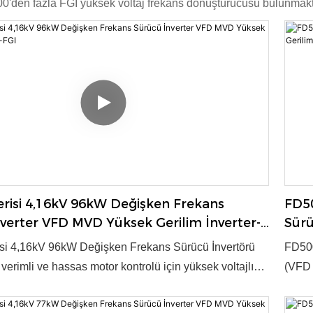
.000'den fazla FGI yüksek voltaj frekans dönüştürücüsü bulunmakt
risi 4,16kV 96kW Değişken Frekans
FD50
verter VFD MVD Yüksek Gerilim İnverter-
Sürü
FGI
si 4,16kV 96kW Değişken Frekans Sürücü İnvertörü
FD500
erimli ve hassas motor kontrolü için yüksek voltajlı
(VFD 
 sağlar. Endüstriyel uygulamalar için gelişmiş
güç d
 güvenilir performans sunar. Ürün, 2003 yılında ulusal
tekno