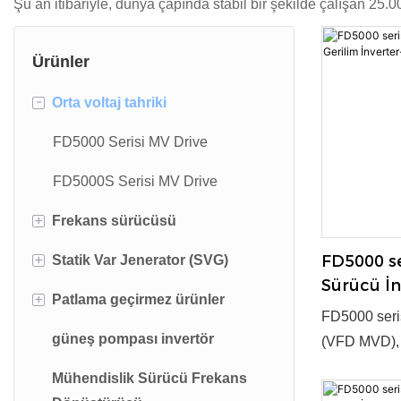
Şu an itibariyle, dünya çapında stabil bir şekilde çalışan 25
Ürünler
-
Orta voltaj tahriki
FD5000 Serisi MV Drive
FD5000S Serisi MV Drive
+
Frekans sürücüsü
+
FD5000 se
Statik Var Jenerator (SVG)
FD20 serisi mini boyutlu AC
Sürücü İn
sürücü
+
Patlama geçirmez ürünler
Fdsvg kapalı statik var jeneratörü
FGI
FD5000 seri
FD500 serisi yüksek
güneş pompası invertör
Fdsvg-o açık statik var jeneratör
Patlamaya dayanıklı invertör
(VFD MVD), v
performanslı AC sürücü
güç dönüşümü
Mühendislik Sürücü Frekans
Fdsvg-h ev statik var jeneratörü
Patlamaya dayanıklı SVG
FD200 Serisi Kompakt AC
teknoloji ve