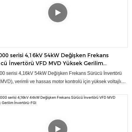
● Tedarik Kapasitesi: Yıllık 3000 Set
00 serisi 4,16kV 54kW Değişken Frekans
cü İnvertörü VFD MVD Yüksek Gerilim
rtörü-FGI
0 serisi 4,16kV 54kW Değişken Frekans Sürücü İnvertörü
MVD), verimli ve hassas motor kontrolü için yüksek voltajlı
önüşümü sağlar. Endüstriyel uygulamalar için gelişmiş
loji ve güvenilir performans sunar. Ürün, 2003 yılında ulusal
yeni ürün ödülüne layık görülmüştür. ● Voltaj: 4,16kV ● Güç:
00kW ● Kontrol Modu: V/f, Vektör kontrolü ● OEM/ODM:
● Tedarik Kapasitesi: Yıllık 3000 Set