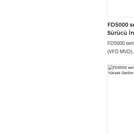
FD5000 se
Sürücü İn
FGI
FD5000 seri
(VFD MVD), v
güç dönüşümü
teknoloji ve
kilit yeni ür
35~4000kW ●
Evet ● Tedar