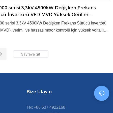
00 serisi 3,3kV 4500kW Değişken Frekans
cü İnvertörü VFD MVD Yüksek Gerilim
rtörü-FGI
0 serisi 3,3kV 4500kW Değişken Frekans Sürücü İnvertörü
MVD), verimli ve hassas motor kontrolü için yüksek voltajlı
önüşümü sağlar. Endüstriyel uygulamalar için gelişmiş
loji ve güvenilir performans sunar. Ürün, 2003 yılında ulusal
 yeni ürün ödülünü almıştır. ● Voltaj: 3,3kV ● Güç: 200~8000kW
trol Modu: V/f, Vektör kontrolü ● OEM/ODM: Evet ● Tedarik
tesi: Yıllık 3000 Set
Bize Ulaşın
Tel: +86 537 4922168