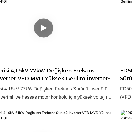
ün ödülüne layık görülmüştür. ● Voltaj: 4,16kV ● Güç:
kilit 
 Kontrol Modu: V/f, Vektör kontrolü ● OEM/ODM:
35~40
ik Kapasitesi: Yıllık 3000 Set
Evet 
risi 4,16kV 77kW Değişken Frekans
FD50
verter VFD MVD Yüksek Gerilim İnverter-
Sürü
FGI
si 4,16kV 77kW Değişken Frekans Sürücü İnvertörü
FD500
erimli ve hassas motor kontrolü için yüksek voltajlı
(VFD 
 sağlar. Endüstriyel uygulamalar için gelişmiş
güç d
 güvenilir performans sunar. Ürün, 2003 yılında ulusal
tekno
ün ödülüne layık görülmüştür. ● Voltaj: 4,16kV ● Güç:
kilit 
 Kontrol Modu: V/f, Vektör kontrolü ● OEM/ODM:
35~40