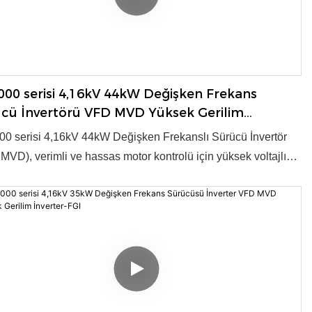
00 serisi 4,16kV 44kW Değişken Frekans
cü İnvertörü VFD MVD Yüksek Gerilim
rtörü-FGI
0 serisi 4,16kV 44kW Değişken Frekanslı Sürücü İnvertör
MVD), verimli ve hassas motor kontrolü için yüksek voltajlı
önüşümü sağlar. Endüstriyel uygulamalar için gelişmiş
loji ve güvenilir performans sunar. Ürün, 2003 yılında ulusal
yeni ürün ödülüne layık görülmüştür. ● Voltaj: 4,16kV ● Güç:
00kW ● Kontrol Modu: V/f, Vektör kontrolü ● OEM/ODM:
● Tedarik Kapasitesi: Yıllık 3000 Set