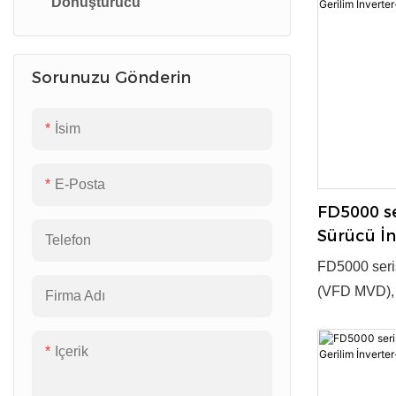
Dönüştürücü
Sürücüsü
kilit yeni ür
35~4000kW ●
FD300 Serisi Yüksek
Evet ● Tedar
Sorunuzu Gönderin
Performanslı Vektör AC
Sürücüsü
İsim
FD100M Serisi Düşük Voltajlı
İnvertör
E-Posta
FD100 Serisi Düşük Voltajlı
FD5000 se
İnvertör
Sürücü İn
Telefon
FGI
FD5000 seri
(VFD MVD), v
Firma Adı
güç dönüşümü
teknoloji ve
Içerik
kilit yeni ür
35~4000kW ●