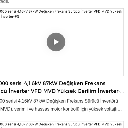
adır.
00 serisi 4,16kV 87kW Değişken Frekans
cü İnverter VFD MVD Yüksek Gerilim İnverter-
0 serisi 4,16kV 87kW Değişken Frekans Sürücü İnvertörü
MVD), verimli ve hassas motor kontrolü için yüksek voltajlı
önüşümü sağlar. Endüstriyel uygulamalar için gelişmiş
loji ve güvenilir performans sunar. Ürün, 2003 yılında ulusal