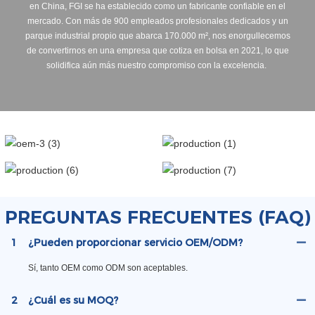
en China, FGI se ha establecido como un fabricante confiable en el
mercado. Con más de 900 empleados profesionales dedicados y un
parque industrial propio que abarca 170.000 m², nos enorgullecemos
de convertirnos en una empresa que cotiza en bolsa en 2021, lo que
solidifica aún más nuestro compromiso con la excelencia.
PREGUNTAS FRECUENTES (FAQ)
1
¿Pueden proporcionar servicio OEM/ODM?
Sí, tanto OEM como ODM son aceptables.
2
¿Cuál es su MOQ?