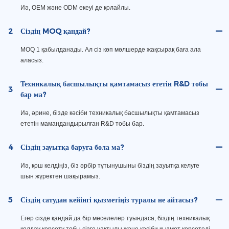
Иә, OEM және ODM екеуі де қолайлы.
2
Сіздің MOQ қандай?
MOQ 1 қабылданады. Ал сіз көп мөлшерде жақсырақ баға ала
аласыз.
Техникалық басшылықты қамтамасыз ететін R&D тобы
3
бар ма?
Иә, әрине, бізде кәсіби техникалық басшылықты қамтамасыз
ететін мамандандырылған R&D тобы бар.
4
Сіздің зауытқа баруға бола ма?
Иә, қош келдіңіз, біз әрбір тұтынушыны біздің зауытқа келуге
шын жүректен шақырамыз.
5
Сіздің сатудан кейінгі қызметіңіз туралы не айтасыз?
Егер сізде қандай да бір мәселелер туындаса, біздің техникалық