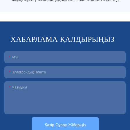
қолдау көрсету тобы сізге уақтылы және кәсіби қызмет көрсетеді.
ХАБАРЛАМА ҚАЛДЫРЫҢЫЗ
Аты
Электрондық Пошта
Мазмұны
Қазір Сұрау Жіберіңіз