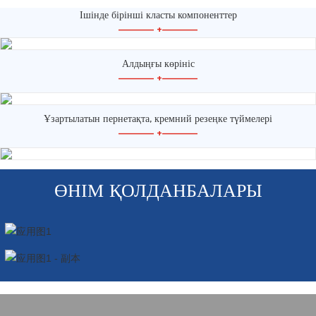
Ішінде бірінші класты компоненттер
—————
+
—————
Алдыңғы көрініс
—————
+
—————
Ұзартылатын пернетақта, кремний резеңке түймелері
—————
+
—————
ӨНІМ ҚОЛДАНБАЛАРЫ