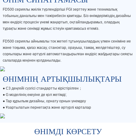
FD500 сериялы жиілік түрлендіргіші FGI зерттеу және техникалық
тобының даналығы мен тәжірибесін қамтиды. Біз өнімдеріміздің дизайны
мен өндіріс процесін үнемі жаңартып, оңтайландырамыз, олардың
тұрақты және сенімді жұмыс істеуін қамтамасыз етеміз.
FD500 сериялы айнымалы ток жетегі тұтынушылардың үлкен сеніміне ие
және тоқыма, қағаз жасау, станоктар, орауыш, тамақ, желдеткіштер, су
сорғылары және әртүрлі автоматтандырылған өндіріс жабдықтары сияқты
салаларда кеңінен қолданылады.
ӨНІМНІҢ АРТЫҚШЫЛЫҚТАРЫ
● C3 деңгейі сүзгісі стандартты кірістірілген；
●
G моделінің екеуіне де қол жетімді;
●
Тар құрылым дизайны, орнату орнын үнемдеу
●
Ұзартылатын пернетақта және әртүрлі карталар
ӨНІМДІ КӨРСЕТУ