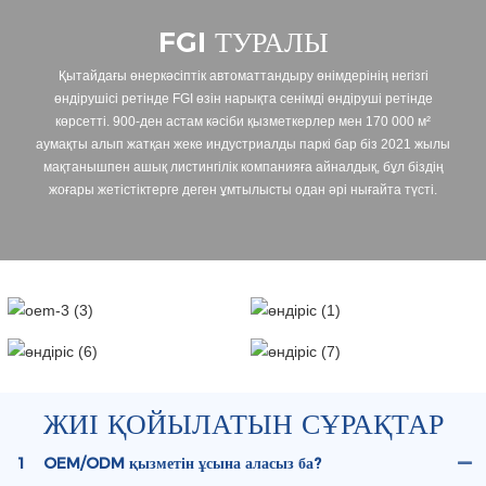
FGI ТУРАЛЫ
Қытайдағы өнеркәсіптік автоматтандыру өнімдерінің негізгі
өндірушісі ретінде FGI өзін нарықта сенімді өндіруші ретінде
көрсетті. 900-ден астам кәсіби қызметкерлер мен 170 000 м²
аумақты алып жатқан жеке индустриалды паркі бар біз 2021 жылы
мақтанышпен ашық листингілік компанияға айналдық, бұл біздің
жоғары жетістіктерге деген ұмтылысты одан әрі нығайта түсті.
ЖИІ ҚОЙЫЛАТЫН СҰРАҚТАР
1
OEM/ODM қызметін ұсына аласыз ба?