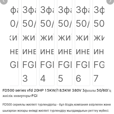
FD500 series vfd 20HP 15KW/18,5KW 380V 3фазалы 50/60Гц
жиілік инверторы-FGI
FD500 сериялы жиілікті түрлендіргіш - бұл біздің компания әзірлеген және
шығарған жоғары өнімді жиілікті түрлендіру жылдамдығын реттеу жүйесі.