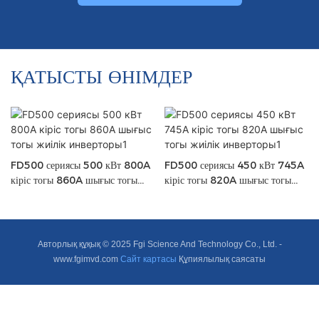
ҚАТЫСТЫ ӨНІМДЕР
FD500 сериясы 500 кВт 800A
FD500 сериясы 450 кВт 745A
кіріс тогы 860A шығыс тогы
кіріс тогы 820A шығыс тогы
жиілік инверторы1
жиілік инверторы1
Авторлық құқық © 2025 Fgi Science And Technology Co., Ltd. -
www.fgimvd.com
Сайт картасы
Құпиялылық саясаты