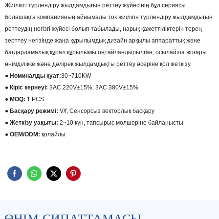
Жиілікті түрлендіру жылдамдығын реттеу жүйесінің бұл сериясы
болашақта компанияның айнымалы ток жиілігін түрлендіру жылдамдығын
реттеудің негізгі жүйесі болып табылады, нарық қажеттіліктерін терең
зерттеу негізінде жаңа құрылымдық дизайн арқылы аппараттық және
бағдарламалық құрал құрылымы оңтайландырылған, осылайша жоғары
өнімділікке және дәлірек жылдамдықты реттеу әсеріне қол жеткізу.
● Номиналды қуат:
30~710KW
● Кіріс кернеуі:
3AC 220V±15%, 3AC 380V±15%
● MOQ:
1 PCS
● Басқару режимі:
V/f, Сенсорсыз векторлық басқару
●
Жеткізу уақыты:
2~10 күн, тапсырыс мөлшеріне байланысты
● OEM/ODM:
қолайлы
ӨНІМ СИПАТТАМАСЫ