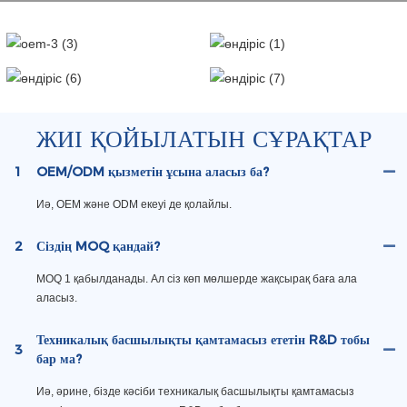
ЖИІ ҚОЙЫЛАТЫН СҰРАҚТАР
1
OEM/ODM қызметін ұсына аласыз ба?
Иә, OEM және ODM екеуі де қолайлы.
2
Сіздің MOQ қандай?
MOQ 1 қабылданады. Ал сіз көп мөлшерде жақсырақ баға ала
аласыз.
Техникалық басшылықты қамтамасыз ететін R&D тобы
3
бар ма?
Иә, әрине, бізде кәсіби техникалық басшылықты қамтамасыз