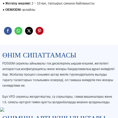
● Жеткізу мерзімі:
2 ~ 10 күн, тапсырыс санына байланысты
● OEM/ODM:
қолайлы
ӨНІМ СИПАТТАМАСЫ
FD500M сериялы айнымалы ток дискілерінің ықшам өлшемі, жеткілікті
аппараттық конфигурациясы және жоғары бағдарламалық құрал өнімділігі
бар. Жобалау процесі сонымен қатар жиілік түрлендіргішінің жылуды
тарату талаптарын толығымен ескереді, ол тамаша өнімділік пен жоғары
сенімділікке ие.
Бұл VFD сериясы желдеткіштер, су сорғылары, тамақ машиналары және
т.б. сияқты әртүрлі төмен қуатты қолданбаларда кеңінен қолданылады.