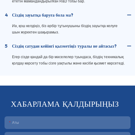
ететін мамандандырылған R&D тобы бар.
4
Сіздің зауытқа баруға бола ма?
Иә, қош келдіңіз, біз әрбір тұтынушыны біздің зауытқа келуге
шын жүректен шақырамыз.
5
Сіздің сатудан кейінгі қызметіңіз туралы не айтасыз?
Егер сізде қандай да бір мәселелер туындаса, біздің техникалық
қолдау көрсету тобы сізге уақтылы және кәсіби қызмет көрсетеді.
ХАБАРЛАМА ҚАЛДЫРЫҢЫЗ
Аты