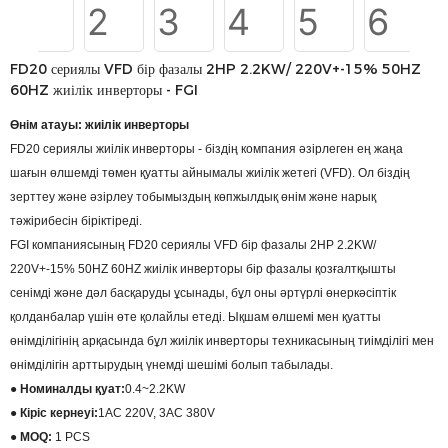
FD20 сериялы VFD бір фазалы 2HP 2.2KW/ 220V+-15% 50HZ
60HZ жиілік инверторы - FGI
Өнім атауы: жиілік инверторы
FD20 сериялы жиілік инверторы - біздің компания әзірлеген ең жаңа
шағын өлшемді төмен қуатты айнымалы жиілік жетегі (VFD). Ол біздің
зерттеу және әзірлеу тобымыздың көпжылдық өнім және нарық
тәжірибесін біріктіреді.
FGI компаниясының FD20 сериялы VFD бір фазалы 2HP 2.2KW/
220V+-15% 50HZ 60HZ жиілік инверторы бір фазалы қозғалтқышты
сенімді және дәл басқаруды ұсынады, бұл оны әртүрлі өнеркәсіптік
қолданбалар үшін өте қолайлы етеді. Ықшам өлшемі мен қуатты
өнімділігінің арқасында бұл жиілік инверторы техникасының тиімділігі мен
өнімділігін арттырудың үнемді шешімі болып табылады.
● Номиналды қуат:
0.4~2.2KW
● Кіріс кернеуі:
1AC 220V, 3AC 380V
● MOQ:
1 PCS