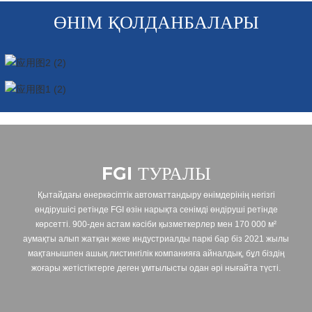
ӨНІМ ҚОЛДАНБАЛАРЫ
FGI ТУРАЛЫ
Қытайдағы өнеркәсіптік автоматтандыру өнімдерінің негізгі
өндірушісі ретінде FGI өзін нарықта сенімді өндіруші ретінде
көрсетті. 900-ден астам кәсіби қызметкерлер мен 170 000 м²
аумақты алып жатқан жеке индустриалды паркі бар біз 2021 жылы
мақтанышпен ашық листингілік компанияға айналдық, бұл біздің
жоғары жетістіктерге деген ұмтылысты одан әрі нығайта түсті.