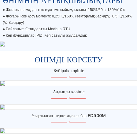
ӨНІМНІҢ АРТЫҚШЫЛЫҚТАРЫ
● Жоғары шамадан тыс жүктеме сыйымдылығы: 150%/60 с, 180%/10 с
●
Жоғары іске қосу моменті: 0,25Гц/150% (векторлық басқару), 0,5Гц/150%
(V/f басқару)
●
Байланыс: Стандартты Modbus-RTU
●
Көп функциялар: PID, Көп сатылы жылдамдық
ӨНІМДІ КӨРСЕТУ
Бүйірлік көрініс
—————
+
—————
Алдыңғы көрініс
—————
+
—————
Ұзартылған пернетақтасы бар FD500M
—————
+
—————