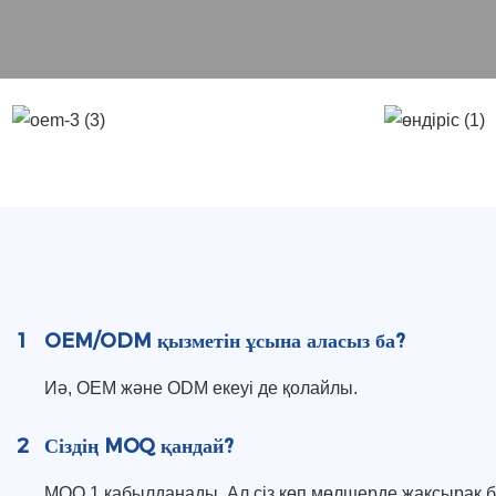
1
OEM/ODM қызметін ұсына аласыз ба?
Иә, OEM және ODM екеуі де қолайлы.
2
Сіздің MOQ қандай?
MOQ 1 қабылданады. Ал сіз көп мөлшерде жақсырақ б