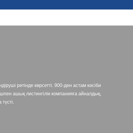
діруші ретінде көрсетті. 900-ден астам кәсіби
шпен ашық листингілік компанияға айналдық,
 түсті.