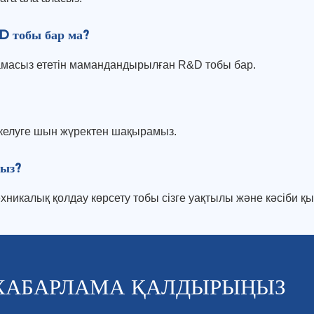
D тобы бар ма?
тамасыз ететін мамандандырылған R&D тобы бар.
қа келуге шын жүректен шақырамыз.
сыз?
ехникалық қолдау көрсету тобы сізге уақтылы және кәсіби қы
ХАБАРЛАМА ҚАЛДЫРЫҢЫЗ