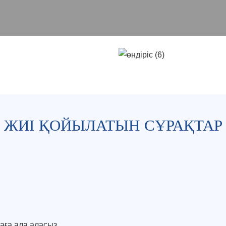
ЖИІ ҚОЙЫЛАТЫН СҰРАҚТАР
аға ала аласыз.