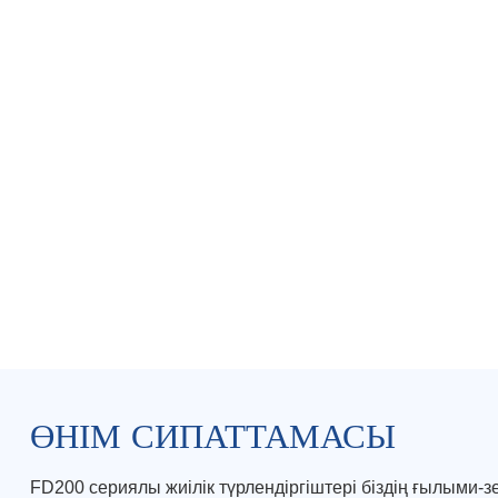
ӨНІМ СИПАТТАМАСЫ
FD200 сериялы жиілік түрлендіргіштері біздің ғылыми-з