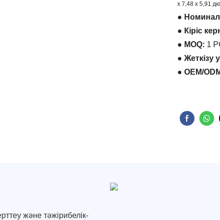
x 7,48 x 5,91 д
● Номинал
● Кіріс кер
● MOQ:
1 
● Жеткізу 
● OEM/ODM
ерттеу және тәжірибелік-