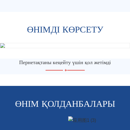
ӨНІМДІ КӨРСЕТУ
Пернетақтаны кеңейту үшін қол жетімді
—————
+
—————
ӨНІМ ҚОЛДАНБАЛАРЫ