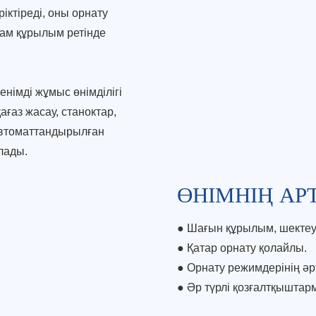
іктіреді, оны орнату
шам құрылым ретінде
німді жұмыс өнімділігі
ғаз жасау, станоктар,
 автоматтандырылған
лады.
ӨНІМНІҢ А
● Шағын құрылым, шектеу
●
Қатар орнату қолайлы.
●
Орнату режимдерінің әрт
●
Әр түрлі қозғалтқыштар