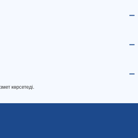
змет көрсетеді.