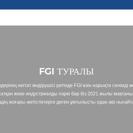
FGI ТУРАЛЫ
рінің негізгі өндірушісі ретінде FGI өзін нарықта сенімді өн
жатқан жеке индустриалды паркі бар біз 2021 жылы мақтаны
здің жоғары жетістіктерге деген ұмтылысты одан әрі нығайта