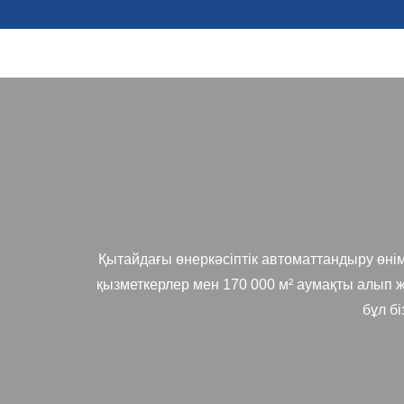
Қытайдағы өнеркәсіптік автоматтандыру өнімде
қызметкерлер мен 170 000 м² аумақты алып 
бұл бі