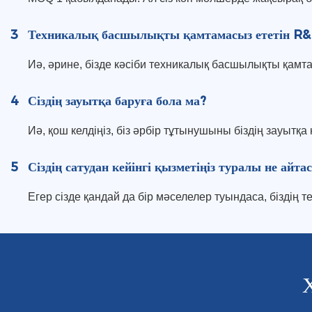
3
Техникалық басшылықты қамтамасыз ететін R&
Иә, әрине, бізде кәсіби техникалық басшылықты қам
4
Сіздің зауытқа баруға бола ма?
Иә, қош келдіңіз, біз әрбір тұтынушыны біздің зауыт
5
Сіздің сатудан кейінгі қызметіңіз туралы не айта
Егер сізде қандай да бір мәселелер туындаса, біздің т