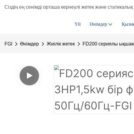
Сіздің ең сенімді орташа кернеулі жетек және статикалық 
Үй
Өнімдер
Қызм
FGI
Өнімдер
Жиілік жетек
FD200 сериялы ықшам 