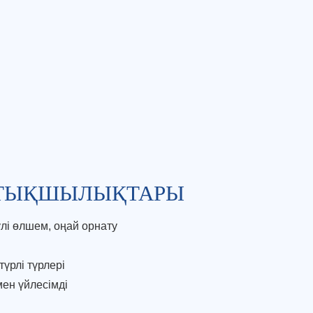
РТЫҚШЫЛЫҚТАРЫ
лі өлшем, оңай орнату
үрлі түрлері
мен үйлесімді