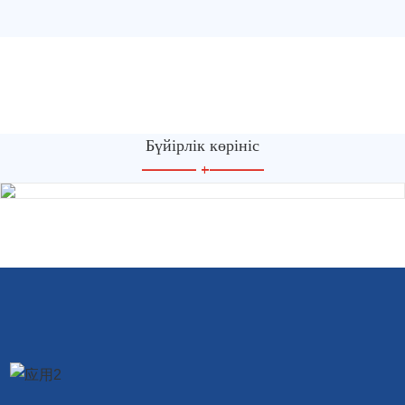
Бүйірлік көрініс
—————
+
—————