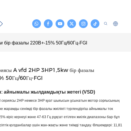
йланыс
w бір фазалы 220В+-15% 50Гц/60Гц-FGI
иясы A vfd 2HP 3HP1,5kw бір фазалы
% 50Гц/60Гц-FGI
ы: айнымалы жылдамдықты жетегі (VSD)
fd сериясы 2HP немесе 3HP қуат шығысын ұсынатын мотор сорғысының
е жарамды сенімді бір фазалы жиілікті түрлендіргіш айнымалы ток
15% кіріс кернеуі және 47-63 Гц рұқсат етілген жиілік диапазоны бар бұл
сіптік қолданбалар үшін жан-жақты және тиімді таңдау. Өлшемдері: 11,81