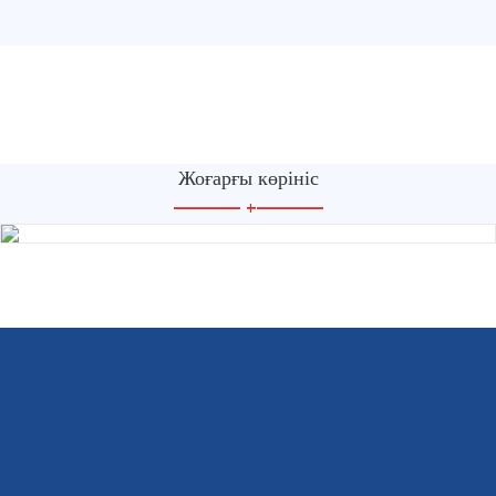
Жоғарғы көрініс
—————
+
—————