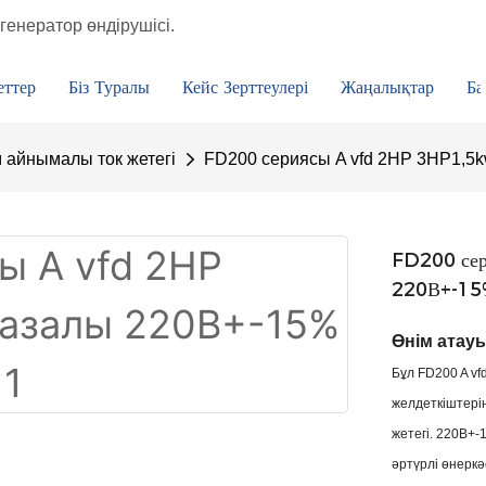
генератор өндірушісі.
еттер
Біз Туралы
Кейс Зерттеулері
Жаңалықтар
Ба
айнымалы ток жетегі
FD200 сериясы A vfd 2HP 3HP1,5k
FD200 сер
220В+-15
Өнім атау
Бұл FD200 A v
желдеткіштерін
жетегі. 220В+-
әртүрлі өнеркә