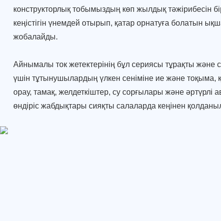
конструкторлық тобымыздың көп жылдық тәжірибесін бір
кеңістігін үнемдей отырып, қатар орнатуға болатын ық
жобалайды.
Айнымалы ток жетектерінің бұл сериясы тұрақты және се
үшін тұтынушылардың үлкен сеніміне ие және тоқыма, қа
орау, тамақ, желдеткіштер, су сорғылары және әртүрлі
өндіріс жабдықтары сияқты салаларда кеңінен қолданы