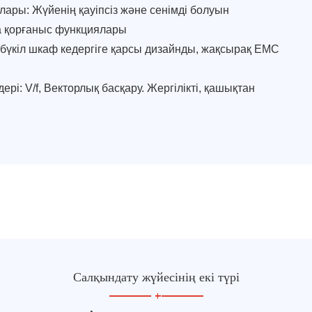
лары: Жүйенің қауіпсіз және сенімді болуын
а қорғаныс функциялары
: бүкіл шкаф кедергіге қарсы дизайнды, жақсырақ EMC
рі: V/f, Векторлық басқару. Жергілікті, қашықтан
Салқындату жүйесінің екі түрі
—————
+
—————