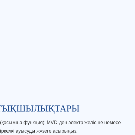
РТЫҚШЫЛЫҚТАРЫ
(қосымша функция): MVD-ден электр желісіне немесе
біркелкі ауысуды жүзеге асырыңыз.