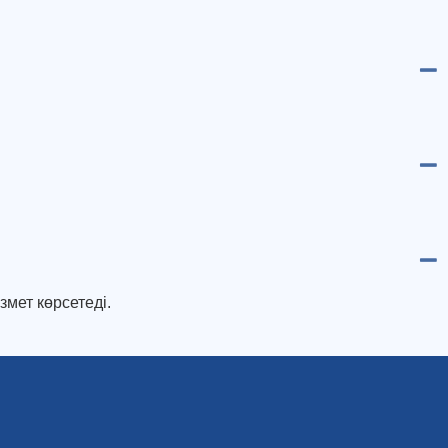
змет көрсетеді.