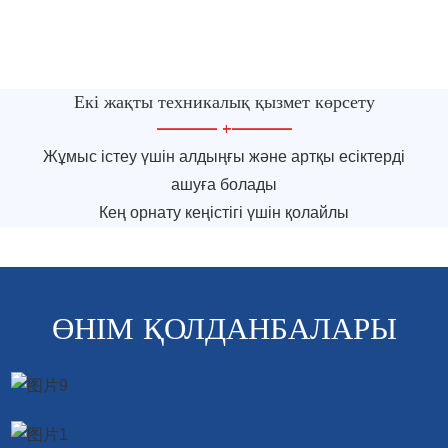
Екі жақты техникалық қызмет көрсету
—————
+
—————
Жұмыс істеу үшін алдыңғы және артқы есіктерді
ашуға болады
Кең орнату кеңістігі үшін қолайлы
ӨНІМ ҚОЛДАНБАЛАРЫ