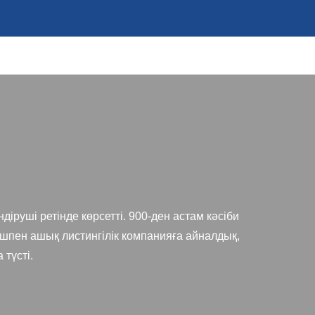
діруші ретінде көрсетті. 900-ден астам кәсіби
шпен ашық листингілік компанияға айналдық,
 түсті.