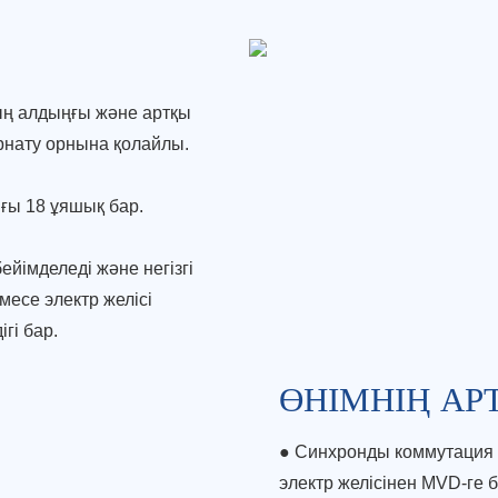
ың алдыңғы және артқы
рнату орнына қолайлы.
ығы 18 ұяшық бар.
бейімделеді
және негізгі
месе электр желісі
гі бар.
ӨНІМНІҢ А
● Синхронды коммутация 
электр желісінен MVD-ге 