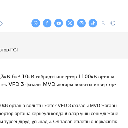
йланыс
ртор-FGI
3кВ 6кВ 10кВ гибридті инвертор 1100кВ орташа
етек VFD 3 фазалы MVD жоғары вольтты инвертор-
0кВ орташа вольтты жетек VFD 3 фазалы MVD жоғары
вертор орташа кернеулі қолданбалар үшін сенімді және
ты түрлендіруді ұсынады. Ол талап етілетін өнеркәсіптік