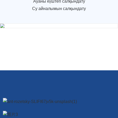
Ауаны күштеп салқындату
Су айналымын салқындату