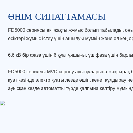
ӨНІМ СИПАТТАМАСЫ
FD5000 сериясы екі жақты жұмыс болып табылады, он
есіктері
жұмыс істеу үшін ашылуы мүмкін және ол кең
о
6,6 кВ бір фаза үшін 6 қуат ұяшығы, үш фаза үшін барл
FD5000 сериялы MVD кернеу ауытқуларына жақсырақ 
қуат көзінде
электр қуаты лезде өшіп, кенет құлдырау не
ауысқан кезде автоматты түрде қалпына келтіру мүмкінді