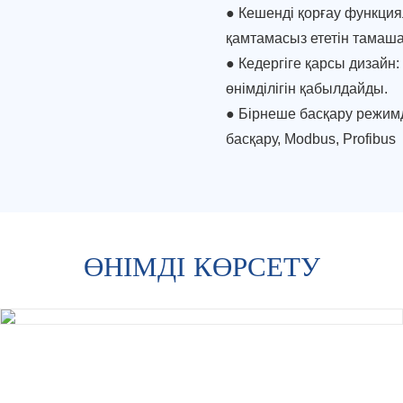
●
Кешенді қорғау функция
қамтамасыз ететін тамаш
●
Кедергіге қарсы дизайн
өнімділігін қабылдайды.
●
Бірнеше басқару режимде
басқару, Modbus, Profibus
ӨНІМДІ КӨРСЕТУ