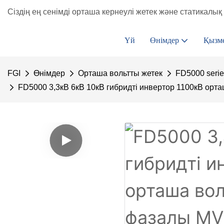
Сіздің ең сенімді орташа кернеулі жетек және статикалық 
Үй
Өнімдер
Қызм
FGI
Өнімдер
Орташа вольтты жетек
FD5000 seri
FD5000 3,3кВ 6кВ 10кВ гибридті инвертор 1100кВ орт