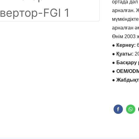
ортада дәл
арналған. 
мүмкіндікте
арналған ә
Өнім 2003 
● Кернеу:
6
● Қуаты:
2
● Басқару 
● OEM/ODM
●
Жабдықта