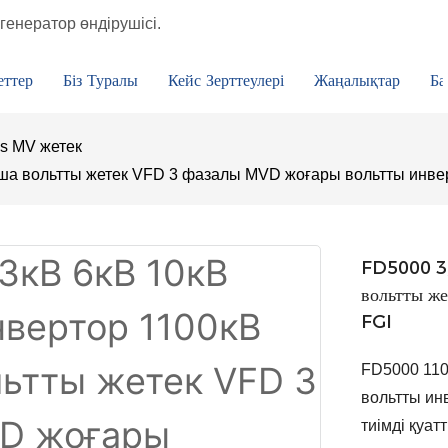
генератор өндірушісі.
еттер
Біз Туралы
Кейс Зерттеулері
Жаңалықтар
Ба
es MV жетек
аша вольтты жетек VFD 3 фазалы MVD жоғары вольтты инве
FD5000 3,
вольтты ж
FGI
FD5000 110
вольтты ин
тиімді қуат