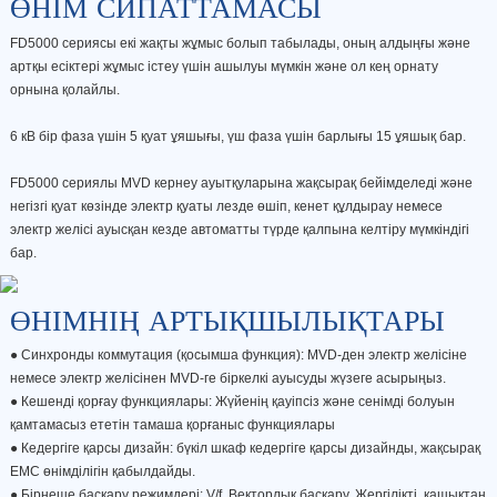
ӨНІМ СИПАТТАМАСЫ
FD5000 сериясы екі жақты жұмыс болып табылады, оның алдыңғы және
артқы есіктері
жұмыс істеу үшін ашылуы мүмкін және ол кең
орнату
орнына қолайлы.
6 кВ бір фаза үшін 5 қуат ұяшығы, үш фаза үшін барлығы 15 ұяшық бар.
FD5000 сериялы MVD кернеу ауытқуларына жақсырақ бейімделеді
және
негізгі қуат көзінде
электр қуаты лезде өшіп, кенет құлдырау немесе
электр желісі
ауысқан кезде автоматты түрде қалпына келтіру мүмкіндігі
бар.
ӨНІМНІҢ АРТЫҚШЫЛЫҚТАРЫ
● Синхронды коммутация (қосымша функция): MVD-ден электр желісіне
немесе электр желісінен MVD-ге біркелкі ауысуды жүзеге асырыңыз.
●
Кешенді қорғау функциялары: Жүйенің қауіпсіз және сенімді болуын
қамтамасыз ететін тамаша қорғаныс функциялары
●
Кедергіге қарсы дизайн: бүкіл шкаф кедергіге қарсы дизайнды, жақсырақ
EMC өнімділігін қабылдайды.
●
Бірнеше басқару режимдері: V/f, Векторлық басқару. Жергілікті, қашықтан