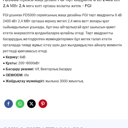
2,4 МВт 2,4 мега ватт орташа вольтты жетек - FGI
FGI ұсынған FD5000 сериясының жаңа дизайны FGI төрт квадранты 6 кВ
2400 кВт 2,4 МВт орташа кернеу жетегі 2,4 мега ватт жоғары қуат
сыйымдылығын ұсынады, бұл оны айтарлықтай қуат шығысын қажет
ететін өнеркәсіптік қолданбаларға қолайлы етеді. Төрт квадрантты
басқарудың жетілдірілген мүмкіндіктерімен бұл жетек талап ететін
орталарда тиімді жұмыс істеу үшін дәл жылдамдық пен айналу моментін
реттеуді қамтамасыз етеді.
● Кернеу:
6кВ
● Қуаты:
200~8000кВт
● Басқару режимі:
V/f, Векторлық басқару
● OEM/ODM:
Иә
● Жабдықтау мүмкіндігі:
жылына 3000 жиынтық