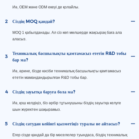
Иә, OEM және ODM екеуі де қолайлы.
2
Сіздің MOQ қандай?
MOQ 1 қабылданады. Ал сіз көп мөлшерде жақсырақ баға ала
аласыз.
Техникалық басшылықты қамтамасыз ететін R&D тобы
3
бар ма?
Иә, әрине, бізде кәсіби техникалық басшылықты қамтамасыз
ететін мамандандырылған R&D тобы бар.
4
Сіздің зауытқа баруға бола ма?
Иә, қош келдіңіз, біз әрбір тұтынушыны біздің зауытқа келуге
шын жүректен шақырамыз.
5
Сіздің сатудан кейінгі қызметіңіз туралы не айтасыз?
Егер сізде қандай да бір мәселелер туындаса, біздің техникалық