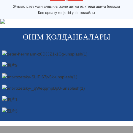
—————
+
—————
Жұмыс істеу үшін алдыңғы және артқы есіктерді ашуға болады
Кең орнату кеңістігі үшін қолайлы
ӨНІМ ҚОЛДАНБАЛАРЫ