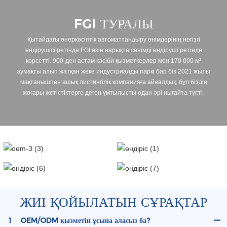
FGI ТУРАЛЫ
Қытайдағы өнеркәсіптік автоматтандыру өнімдерінің негізгі
өндірушісі ретінде FGI өзін нарықта сенімді өндіруші ретінде
көрсетті. 900-ден астам кәсіби қызметкерлер мен 170 000 м²
аумақты алып жатқан жеке индустриалды паркі бар біз 2021 жылы
мақтанышпен ашық листингілік компанияға айналдық, бұл біздің
жоғары жетістіктерге деген ұмтылысты одан әрі нығайта түсті.
ЖИІ ҚОЙЫЛАТЫН СҰРАҚТАР
1
OEM/ODM қызметін ұсына аласыз ба?