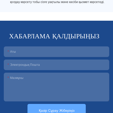
қолдау көрсету тобы сізге уақтылы және кәсіби қызмет көрсетеді.
ХАБАРЛАМА ҚАЛДЫРЫҢЫЗ
Аты
Электрондық Пошта
Мазмұны
Қазір Сұрау Жіберіңіз