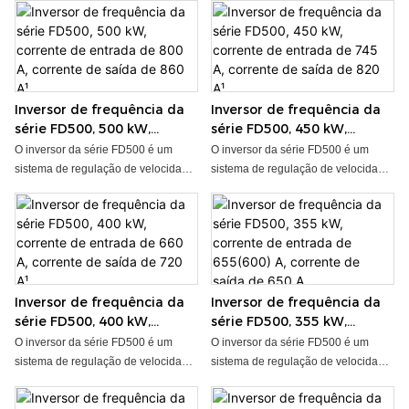
Inversor de frequência da
Inversor de frequência da
série FD500, 500 kW,
série FD500, 450 kW,
corrente de entrada de
corrente de entrada de
O inversor da série FD500 é um
O inversor da série FD500 é um
800 A, corrente de saída de
745 A, corrente de saída de
sistema de regulação de velocidade
sistema de regulação de velocidade
860 A¹
820 A¹
por conversão de frequência de alto
por conversão de frequência de alto
desempenho, projetado e fabricado
desempenho, projetado e fabricado
pela nossa empresa. Esta série de
pela nossa empresa. Esta série de
sistemas de regulação de
sistemas de regulação de
velocidade por conversão de
velocidade por conversão de
frequência é o principal sistema de
frequência é o principal sistema de
Inversor de frequência da
Inversor de frequência da
regulação de velocidade por
regulação de velocidade por
série FD500, 400 kW,
série FD500, 355 kW,
conversão de frequência CA da
conversão de frequência CA da
corrente de entrada de
corrente de entrada de
empresa para o futuro. Com base
empresa para o futuro. Com base
O inversor da série FD500 é um
O inversor da série FD500 é um
660 A, corrente de saída de
655(600) A, corrente de
em pesquisas aprofundadas sobre
em pesquisas aprofundadas sobre
sistema de regulação de velocidade
sistema de regulação de velocidade
720 A¹
saída de 650 A.
as necessidades do mercado,
as necessidades do mercado,
por conversão de frequência de alto
por conversão de frequência de alto
através de um novo projeto
através de um novo projeto
desempenho, projetado e fabricado
desempenho, projetado e fabricado