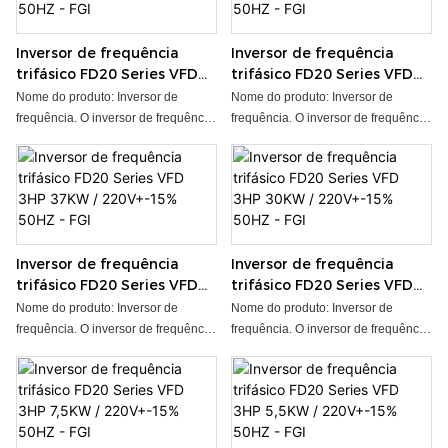
Inversor de frequência
Inversor de frequência
trifásico FD20 Series VFD
trifásico FD20 Series VFD
3HP 22KW / 220V+-15%
3HP 18KW / 220V+-15%
Nome do produto: Inversor de
Nome do produto: Inversor de
50HZ - FGI
50HZ - FGI
frequência. O inversor de frequência
frequência. O inversor de frequência
da série FD20 é o mais recente
da série FD20 é o mais recente
inversor de frequência (VFD) de
inversor de frequência (VFD) de
tamanho compacto e baixa potência
tamanho compacto e baixa potência
desenvolvido pela nossa empresa,
desenvolvido pela nossa empresa,
que integra anos de experiência de
que integra anos de experiência de
produto e de mercado da nossa
produto e de mercado da nossa
Inversor de frequência
Inversor de frequência
equipe de pesquisa e
equipe de pesquisa e
trifásico FD20 Series VFD
trifásico FD20 Series VFD
desenvolvimento. ● Potência
desenvolvimento. ● Potência
3HP 37KW / 220V+-15%
3HP 30KW / 220V+-15%
nominal: 0,4~2,2 kW ● Tensão de
nominal: 0,4~2,2 kW ● Tensão de
Nome do produto: Inversor de
Nome do produto: Inversor de
50HZ - FGI
50HZ - FGI
entrada: 1AC 220V, 3AC 380V ●
entrada: 1AC 220V, 3AC 380V ●
frequência. O inversor de frequência
frequência. O inversor de frequência
Quantidade mínima para
Quantidade mínima para
da série FD20 é o mais recente
da série FD20 é o mais recente
encomenda: 1 unidade ● Prazo de
encomenda: 1 unidade ● Prazo de
inversor de frequência (VFD) de
inversor de frequência (VFD) de
entrega: 2 a 10 dias, dependendo da
entrega: 2 a 10 dias, dependendo da
tamanho compacto e baixa potência
tamanho compacto e baixa potência
quantidade do pedido ● OEM/ODM:
quantidade do pedido ● OEM/ODM:
desenvolvido pela nossa empresa,
desenvolvido pela nossa empresa,
aceitável
aceitável
que integra anos de experiência de
que integra anos de experiência de