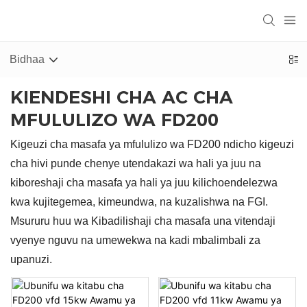
Bidhaa
KIENDESHI CHA AC CHA
MFULULIZO WA FD200
Kigeuzi cha masafa ya mfululizo wa FD200 ndicho kigeuzi
cha hivi punde chenye utendakazi wa hali ya juu na
kiboreshaji cha masafa ya hali ya juu kilichoendelezwa
kwa kujitegemea, kimeundwa, na kuzalishwa na FGI.
Msururu huu wa Kibadilishaji cha masafa una vitendaji
vyenye nguvu na umewekwa na kadi mbalimbali za
upanuzi.