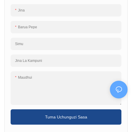
vya compact ya 180x133x150mm,
vya compact ya 180x133x150mm,
inafaa kwa aina mbalimbali za
inafaa kwa aina mbalimbali za
Jina
maombi na ni rahisi kuunganisha
maombi na ni rahisi kuunganisha
katika mifumo iliyopo. ● Nguvu
katika mifumo iliyopo. ● Nguvu
Zilizokadiriwa:0.4~15KW ● Nguvu ya
Zilizokadiriwa:0.4~15KW ● Nguvu ya
Barua Pepe
kuingiza sauti: 1AC 220V, 3AC 380V
kuingiza sauti: 1AC 220V, 3AC 380V
● MOQ: PC 1 ● Muda wa matumizi:
● MOQ: PC 1 ● Muda wa matumizi:
siku 3~10, inategemea wingi wa
siku 3~10, inategemea wingi wa
Simu
agizo ● OEM/ODM: inakubalika
agizo ● OEM/ODM: inakubalika
Jina La Kampuni
Maudhui
Tuma Uchunguzi Sasa