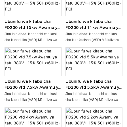
Ubunifu wa kitabu cha
Ubunifu wa kitabu cha
FD200 vfd 15kw Awamu ya
FD200 vfd 11kw Awamu ya
tatu 380V+-15%
tatu 380V+-15%
Jina la bidhaa: kiendeshi cha kasi
Jina la bidhaa: kiendeshi cha kasi
50Hz/60Hz-FGI
50Hz/60Hz-FGI
cha kubadilika (VSD) Mfululizo wa
cha kutofautisha (VSD) Mfululizo wa
FD200 15kw awamu ya tatu 380V+
FD200 11kw awamu ya tatu
-15% 50Hz/60Hz masafa
380V+-15% 50Hz/60Hz masafa
yanayokubalika 47-63Hz inverter-
yanayoruhusiwa 47-63Hz inverter-
FGI ya masafa imeundwa kwa
FGI ya masafa imeundwa kwa
ubadilishaji bora na wa kuaminika
ubadilishaji bora na wa kuaminika
wa masafa ya nguvu. Kwa vipimo
wa masafa ya nguvu. Kwa vipimo
Ubunifu wa kitabu cha
Ubunifu wa kitabu cha
vyake vyema vya 180x133x150mm,
vyake vyema vya 180x133x150mm,
FD200 vfd 7.5kw Awamu ya
FD200 vfd 5.5kw Awamu ya
inafaa kwa aina mbalimbali za
inafaa kwa aina mbalimbali za
tatu 380V+-15%
tatu 380V+-15%
maombi na ni rahisi kuunganisha
maombi na ni rahisi kuunganisha
Jina la bidhaa: kiendeshi cha kasi
Jina la bidhaa: kiendeshi cha kasi
50Hz/60Hz-FGI
50Hz/60Hz-FGI
katika mifumo iliyopo. ● Nguvu
katika mifumo iliyopo. ● Nguvu
cha kubadilika (VSD) Mfululizo wa
cha kubadilika (VSD) Mfululizo wa
Zilizokadiriwa:0.4~15KW ● Nguvu ya
Zilizokadiriwa:0.4~15KW ● Nguvu ya
FD200 7.5kw awamu ya tatu
FD200 5.5kw awamu ya tatu 380V+
kuingiza sauti: 1AC 220V, 3AC 380V
kuingiza sauti: 1AC 220V, 3AC 380V
380V+-15% 50Hz/60Hz masafa
-15% 50Hz/60Hz masafa
● MOQ: PC 1 ● Muda wa matumizi:
● MOQ: PC 1 ● Muda wa matumizi:
yanayoruhusiwa 47-63Hz inverter-
yanayoruhusiwa 47-63Hz inverter-
siku 3~10, inategemea wingi wa
siku 3~10, inategemea wingi wa
FGI ya masafa imeundwa kwa
FGI ya masafa imeundwa kwa