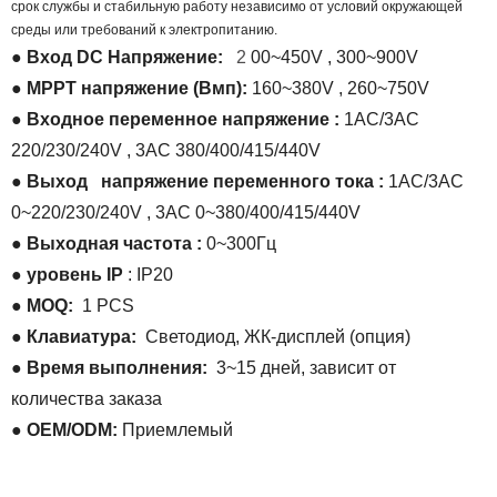
срок службы и стабильную работу независимо от условий окружающей
среды или требований к электропитанию.
●
Вход
DC
Напряжение:
2
00~450V
,
300~900V
●
MPPT напряжение (Вмп):
160~380V
,
260~750V
●
Входное переменное напряжение :
1AC/3AC
220/230/240V
,
3AC 380/400/415/440V
●
Выход
напряжение переменного тока
:
1AC/3AC
0~220/230/240V
,
3AC 0~380/400/415/440V
●
Выходная частота
:
0~300Гц
●
уровень IP
:
IP20
● MOQ:
1 PCS
● Клавиатура:
Светодиод, ЖК-дисплей (опция)
● Время выполнения:
3~15 дней, зависит от
количества заказа
● OEM/ODM:
Приемлемый