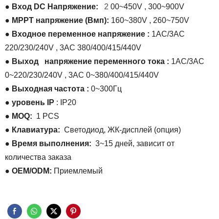
●
Вход
DC
Напряжение:
2
00~450V
,
300~900V
●
MPPT напряжение (Вмп):
160~380V
,
260~750V
●
Входное переменное напряжение :
1AC/3AC
220/230/240V
,
3AC 380/400/415/440V
●
Выход
напряжение переменного тока
:
1AC/3AC
0~220/230/240V
,
3AC 0~380/400/415/440V
●
Выходная частота
:
0~300Гц
●
уровень IP
:
IP20
● MOQ:
1 PCS
● Клавиатура:
Светодиод, ЖК-дисплей (опция)
● Время выполнения:
3~15 дней, зависит от
количества заказа
● OEM/ODM:
Приемлемый