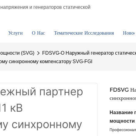
напряжения и генераторов статической
Услуги
О Нас
Тематические Исследования
Новос
мощности (SVG)
FDSVG-O Наружный генератор статичес
кому синхронному компенсатору SVG-FGI
FDSVG Над
синхронно
Название 
мощности
Профессиональ