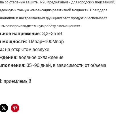
ипа со степенью защиты IP20 предназначен для городских подстанций,
адежную и точную компенсацию реактивной мощности. Благодаря
нологиям и настраиваемым функциям этот продукт обеспечивает
 высокопроизводительную работу в помещениях.
ьное напряжение:
3,3~35 кВ
н мощности:
1Мвар~100Мвар
ка:
на открытом воздухе
аждения:
водяное охлаждение
ыполнения:
35~90 дней, в зависимости от объема
M:
приемлемый