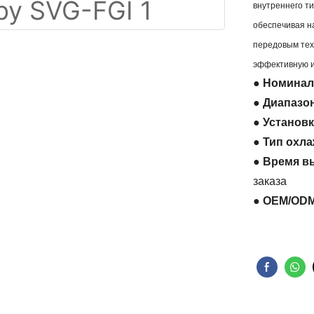
внутреннего т
обеспечивая н
передовым тех
эффективную и
● Номинал
● Диапазо
● Установ
● Тип охл
● Время в
заказа
● OEM/OD