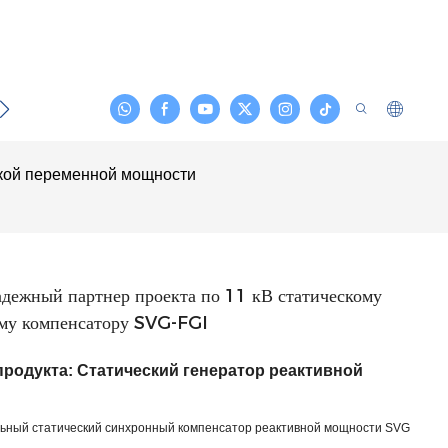
ти
Контакт
кой переменной мощности
ежный партнер проекта по 11 кВ статическому
му компенсатору SVG-FGI
продукта: Статический генератор реактивной
ный статический синхронный компенсатор реактивной мощности SVG