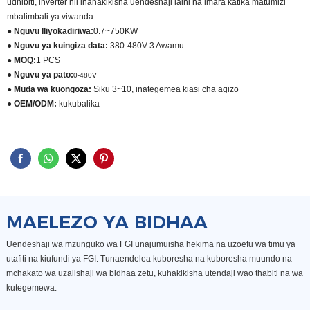
udhibiti, inverter hii inahakikisha uendeshaji laini na imara katika matumizi
mbalimbali ya viwanda.
● Nguvu Iliyokadiriwa:
0.7~750KW
● Nguvu ya kuingiza data:
380-480V 3 Awamu
● MOQ:
1 PCS
● Nguvu ya pato:
0-480V
● Muda wa kuongoza:
Siku 3~10, inategemea kiasi cha agizo
● OEM/ODM:
kukubalika
MAELEZO YA BIDHAA
Uendeshaji wa mzunguko wa FGI unajumuisha hekima na uzoefu wa timu ya
utafiti na kiufundi ya FGI. Tunaendelea kuboresha na kuboresha muundo na
mchakato wa uzalishaji wa bidhaa zetu, kuhakikisha utendaji wao thabiti na wa
kutegemewa.