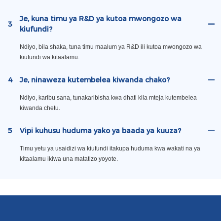
Je, kuna timu ya R&D ya kutoa mwongozo wa
3
kiufundi?
Ndiyo, bila shaka, tuna timu maalum ya R&D ili kutoa mwongozo wa
kiufundi wa kitaalamu.
4
Je, ninaweza kutembelea kiwanda chako?
Ndiyo, karibu sana, tunakaribisha kwa dhati kila mteja kutembelea
kiwanda chetu.
5
Vipi kuhusu huduma yako ya baada ya kuuza?
Timu yetu ya usaidizi wa kiufundi itakupa huduma kwa wakati na ya
kitaalamu ikiwa una matatizo yoyote.