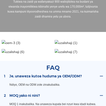
Tukiwa na zaidi ya wafanyakazi 900 waliojitolea na bustani ya
viwanda inayomilikiwa kibinafsi yenye urefu wa 170,000m², tulijivunia
kuwa kampuni iliyoorodheshwa na umma mnamo 2021, na kuimarisha
zaidi dhamira yetu ya ubora.
FAQ
1
Je, unaweza kutoa huduma ya OEM/ODM?
Ndiyo, OEM na ODM zote zinakubalika.
2
MOQ yako ni nini?
MOQ 1 inakubalika. Na unaweza kupata bei nzuri kwa idadi kubwa.