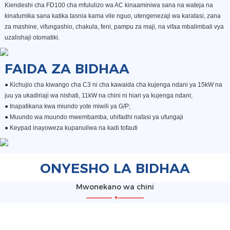
Kiendeshi cha FD100 cha mfululizo wa AC kinaaminiwa sana na wateja na
kinatumika sana katika tasnia kama vile nguo, utengenezaji wa karatasi, zana
za mashine, vifungashio, chakula, feni, pampu za maji, na vifaa mbalimbali vya
uzalishaji otomatiki.
FAIDA ZA BIDHAA
● Kichujio cha kiwango cha C3 ni cha kawaida cha kujenga ndani ya 15kW na
juu ya ukadiriaji wa nishati, 11kW na chini ni hiari ya kujenga ndani;
●
Inapatikana kwa miundo yote miwili ya G/P;
●
Muundo wa muundo mwembamba, uhifadhi nafasi ya ufungaji
●
Keypad inayoweza kupanuliwa na kadi tofauti
ONYESHO LA BIDHAA
Mwonekano wa chini
—————
+
—————