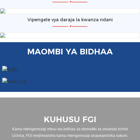
—————
+
—————
Vipengele vya daraja la kwanza ndani
—————
+
—————
MAOMBI YA BIDHAA
KUHUSU FGI
Kama mtengenezaji mkuu wa bidhaa za otomatiki za viwanda nchini
Uchina, FGI imejiimarisha kama mtengenezaji anayeaminika sokoni.