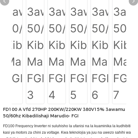
FD100 A Vfd 270HP 200KW/220KW 380V15% 3awamu
50/60hz Kibadilishaji Marudio- FGI
FD100 Frequency Inverter ni suluhisho la ufanisi na la kuaminika la kudhibiti
kasi ya motors za chini za voltage. Kwa teknolojia ya juu na uwezo sahihi wa