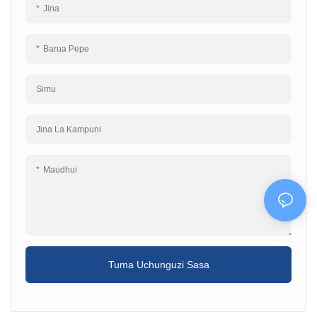
Jina
kinafaa kwa mitambo ambapo nafasi
mwingi wa nguvu kwa mashine na
ni ndogo, huku kikitoa matokeo ya
vifaa tofauti. ● Nguvu
utendaji wa hali ya juu. ● Nguvu
Iliyokadiriwa:0.4~2.2KW ● Nguvu ya
Barua Pepe
Iliyokadiriwa：0.4~2.2KW ● Voltage
kuingiza sauti: 1AC 220V, 3AC 380V
ya kuingiza: 1AC 220V, 3AC 380V ●
● MOQ: PC 1 ● Muda wa matumizi:
MOQ: PCS 1 ● Muda wa malipo:
siku 2~10, inategemea wingi wa
Simu
Siku 2~10, inategemea kiasi cha oda
agizo ● OEM/ODM: inakubalika
● OEM/ODM: inakubalika
Jina La Kampuni
Maudhui
Tuma Uchunguzi Sasa