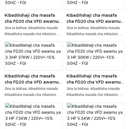
Kibadilishaji cha masafa
Kibadilishaji cha masafa
cha FD20 cha VFD awamu
cha FD20 cha VFD awamu
ya 3 HP 22KW / 220V+-15%
ya 3 HP 18KW / 220V+-15%
Jina la bidhaa: kibadilisha masafa
Jina la bidhaa: kibadilisha masafa
50HZ - FGI
50HZ - FGI
Kibadilisha masafa cha mfululizo wa
Kibadilisha masafa cha mfululizo wa
FD20 ni kiendeshi kipya zaidi cha
FD20 ni kiendeshi kipya zaidi cha
masafa ya kawaida ya nguvu ya
masafa ya kawaida ya nguvu ya
chini (VFDs) kilichotengenezwa na
chini (VFDs) kilichotengenezwa na
kampuni yetu, ambacho
kampuni yetu, ambacho
huunganisha uzoefu wa miaka mingi
huunganisha uzoefu wa miaka mingi
wa bidhaa na soko kutoka kwa timu
wa bidhaa na soko kutoka kwa timu
Kibadilishaji cha masafa
Kibadilishaji cha masafa
yetu ya utafiti na maendeleo. ●
yetu ya utafiti na maendeleo. ●
cha FD20 cha VFD awamu
cha FD20 cha VFD awamu
Nguvu Iliyokadiriwa：0.4~2.2KW ●
Nguvu Iliyokadiriwa：0.4~2.2KW ●
ya 3 3HP 37KW /
ya 3 HP 30KW / 220V+-15%
Volti ya kuingiza: 1AC 220V, 3AC
Volti ya kuingiza: 1AC 220V, 3AC
Jina la bidhaa: kibadilisha masafa
Jina la bidhaa: kibadilisha masafa
220V+-15% 50HZ - FGI
50HZ - FGI
380V ● MOQ: PCS 1 ● Muda wa
380V ● MOQ: PCS 1 ● Muda wa
Kibadilisha masafa cha mfululizo wa
Kibadilisha masafa cha mfululizo wa
malipo: Siku 2~10, inategemea kiasi
malipo: Siku 2~10, inategemea kiasi
FD20 ni kiendeshi kipya zaidi cha
FD20 ni kiendeshi kipya zaidi cha
cha oda ● OEM/ODM: inakubalika
cha oda ● OEM/ODM: inakubalika
masafa ya kawaida ya nguvu ya
masafa ya kawaida ya nguvu ya
chini (VFDs) kilichotengenezwa na
chini (VFDs) kilichotengenezwa na
kampuni yetu, ambacho
kampuni yetu, ambacho
huunganisha uzoefu wa miaka mingi
huunganisha uzoefu wa miaka mingi