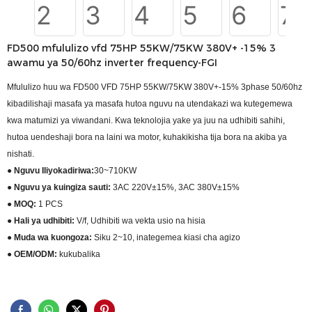
FD500 mfululizo vfd 75HP 55KW/75KW 380V+ -15% 3
awamu ya 50/60hz inverter frequency-FGI
Mfululizo huu wa FD500 VFD 75HP 55KW/75KW 380V+-15% 3phase 50/60hz
kibadilishaji masafa ya masafa hutoa nguvu na utendakazi wa kutegemewa
kwa matumizi ya viwandani. Kwa teknolojia yake ya juu na udhibiti sahihi,
hutoa uendeshaji bora na laini wa motor, kuhakikisha tija bora na akiba ya
nishati.
● Nguvu Iliyokadiriwa:
30~710KW
● Nguvu ya kuingiza sauti:
3AC 220V±15%, 3AC 380V±15%
● MOQ:
1 PCS
● Hali ya udhibiti:
V/f, Udhibiti wa vekta usio na hisia
●
Muda wa kuongoza:
Siku 2~10, inategemea kiasi cha agizo
● OEM/ODM:
kukubalika