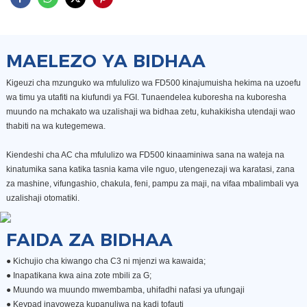
MAELEZO YA BIDHAA
Kigeuzi cha mzunguko wa mfululizo wa FD500 kinajumuisha hekima na uzoefu
wa timu ya utafiti na kiufundi ya FGI. Tunaendelea kuboresha na kuboresha
muundo na mchakato wa uzalishaji wa bidhaa zetu, kuhakikisha utendaji wao
thabiti na wa kutegemewa.
Kiendeshi cha AC cha mfululizo wa FD500 kinaaminiwa sana na wateja na
kinatumika sana katika tasnia kama vile nguo, utengenezaji wa karatasi, zana
za mashine, vifungashio, chakula, feni, pampu za maji, na vifaa mbalimbali vya
uzalishaji otomatiki.
FAIDA ZA BIDHAA
● Kichujio cha kiwango cha C3 ni mjenzi wa kawaida;
●
Inapatikana kwa aina zote mbili za G;
●
Muundo wa muundo mwembamba, uhifadhi nafasi ya ufungaji
●
Keypad inayoweza kupanuliwa na kadi tofauti