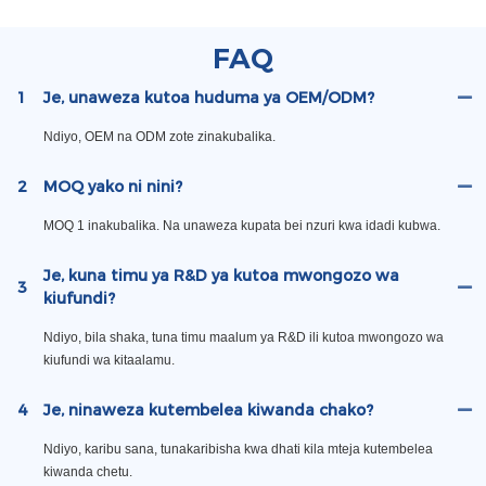
FAQ
1
Je, unaweza kutoa huduma ya OEM/ODM?
Ndiyo, OEM na ODM zote zinakubalika.
2
MOQ yako ni nini?
MOQ 1 inakubalika. Na unaweza kupata bei nzuri kwa idadi kubwa.
Je, kuna timu ya R&D ya kutoa mwongozo wa
3
kiufundi?
Ndiyo, bila shaka, tuna timu maalum ya R&D ili kutoa mwongozo wa
kiufundi wa kitaalamu.
4
Je, ninaweza kutembelea kiwanda chako?
Ndiyo, karibu sana, tunakaribisha kwa dhati kila mteja kutembelea
kiwanda chetu.