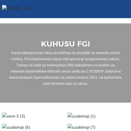
KUHUSU FGI
Kama mtengenezaji mkuu wa bidhaa za otomatiki za viwanda nchini
Uchina, FGI imejiimarisha kama mtengenezaji anayeaminika sokoni.
Tukiwa na zaidi ya wafanyakazi 900 waliojitolea na bustani ya
viwanda inayomilikiwa kibinafsi yenye urefu wa 170,000m², tulijivunia
kuwa kampuni iliyoorodheshwa na umma mnamo 2021, na kuimarisha
zaidi dhamira yetu ya ubora.