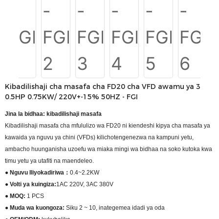
Kibadilishaji cha masafa cha FD20 cha VFD awamu ya 3
0.5HP 0.75KW/ 220V+-15% 50HZ - FGI
Jina la bidhaa: kibadilishaji masafa
Kibadilishaji masafa cha mfululizo wa FD20 ni kiendeshi kipya cha masafa ya
kawaida ya nguvu ya chini (VFDs) kilichotengenezwa na kampuni yetu,
ambacho huunganisha uzoefu wa miaka mingi wa bidhaa na soko kutoka kwa
timu yetu ya utafiti na maendeleo.
● Nguvu Iliyokadiriwa：
0.4~2.2KW
● Volti ya kuingiza:
1AC 220V, 3AC 380V
● MOQ:
1 PCS
● Muda wa kuongoza:
Siku 2 ~ 10, inategemea idadi ya oda