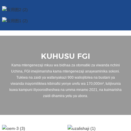
KUHUSU FGI
Kama mtengenezaji mkuu wa bidhaa za otomatiki za viwanda nchini
Uchina, FGI imejiimarisha kama mtengenezaji anayeaminika sokoni.
Tukiwa na zaidi ya wafanyakazi 900 waliojitolea na bustani ya
viwanda inayomilikiwa kibinafsi yenye urefu wa 170,000m², tulijivunia
kuwa kampuni iliyoorodheshwa na umma mnamo 2021, na kuimarisha
zaidi dhamira yetu ya ubora.