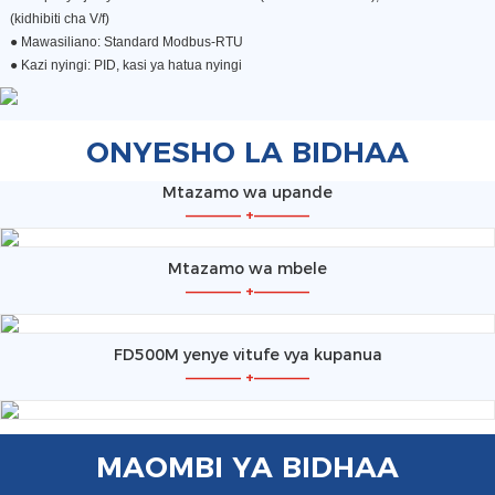
(kidhibiti cha V/f)
●
Mawasiliano: Standard Modbus-RTU
●
Kazi nyingi: PID, kasi ya hatua nyingi
ONYESHO LA BIDHAA
Mtazamo wa upande
—————
+
—————
Mtazamo wa mbele
—————
+
—————
FD500M yenye vitufe vya kupanua
—————
+
—————
MAOMBI YA BIDHAA