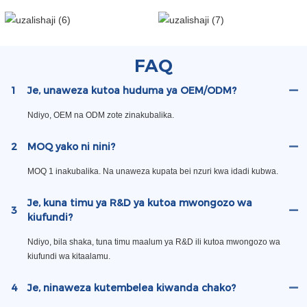
FAQ
1
Je, unaweza kutoa huduma ya OEM/ODM?
Ndiyo, OEM na ODM zote zinakubalika.
2
MOQ yako ni nini?
MOQ 1 inakubalika. Na unaweza kupata bei nzuri kwa idadi kubwa.
Je, kuna timu ya R&D ya kutoa mwongozo wa
3
kiufundi?
Ndiyo, bila shaka, tuna timu maalum ya R&D ili kutoa mwongozo wa
kiufundi wa kitaalamu.
4
Je, ninaweza kutembelea kiwanda chako?