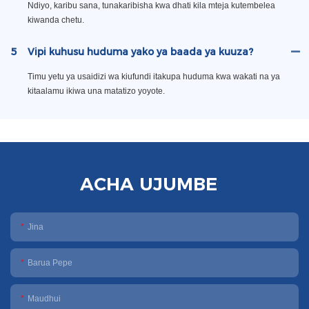
Ndiyo, karibu sana, tunakaribisha kwa dhati kila mteja kutembelea
kiwanda chetu.
5
Vipi kuhusu huduma yako ya baada ya kuuza?
Timu yetu ya usaidizi wa kiufundi itakupa huduma kwa wakati na ya
kitaalamu ikiwa una matatizo yoyote.
ACHA UJUMBE
Jina
Barua Pepe
Maudhui