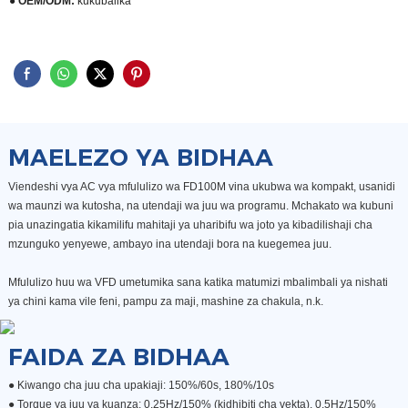
● OEM/ODM:
kukubalika
MAELEZO YA BIDHAA
Viendeshi vya AC vya mfululizo wa FD100M vina ukubwa wa kompakt, usanidi
wa maunzi wa kutosha, na utendaji wa juu wa programu. Mchakato wa kubuni
pia unazingatia kikamilifu mahitaji ya uharibifu wa joto ya kibadilishaji cha
mzunguko yenyewe, ambayo ina utendaji bora na kuegemea juu.
Mfululizo huu wa VFD umetumika sana katika matumizi mbalimbali ya nishati
ya chini kama vile feni, pampu za maji, mashine za chakula, n.k.
FAIDA ZA BIDHAA
● Kiwango cha juu cha upakiaji: 150%/60s, 180%/10s
●
Torque ya juu ya kuanza: 0.25Hz/150% (kidhibiti cha vekta), 0.5Hz/150%