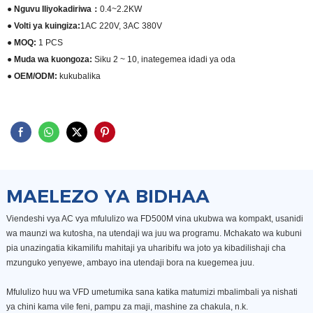
● Nguvu Iliyokadiriwa：
0.4~2.2KW
● Volti ya kuingiza:
1AC 220V, 3AC 380V
● MOQ:
1 PCS
● Muda wa kuongoza:
Siku 2 ~ 10, inategemea idadi ya oda
● OEM/ODM:
kukubalika
MAELEZO YA BIDHAA
Viendeshi vya AC vya mfululizo wa FD500M vina ukubwa wa kompakt, usanidi
wa maunzi wa kutosha, na utendaji wa juu wa programu. Mchakato wa kubuni
pia unazingatia kikamilifu mahitaji ya uharibifu wa joto ya kibadilishaji cha
mzunguko yenyewe, ambayo ina utendaji bora na kuegemea juu.
Mfululizo huu wa VFD umetumika sana katika matumizi mbalimbali ya nishati
ya chini kama vile feni, pampu za maji, mashine za chakula, n.k.