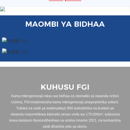
—————
+
—————
MAOMBI YA BIDHAA
KUHUSU FGI
Kama mtengenezaji mkuu wa bidhaa za otomatiki za viwanda nchini
Uchina, FGI imejiimarisha kama mtengenezaji anayeaminika sokoni.
Tukiwa na zaidi ya wafanyakazi 900 waliojitolea na bustani ya
viwanda inayomilikiwa kibinafsi yenye urefu wa 170,000m², tulijivunia
kuwa kampuni iliyoorodheshwa na umma mnamo 2021, na kuimarisha
zaidi dhamira yetu ya ubora.