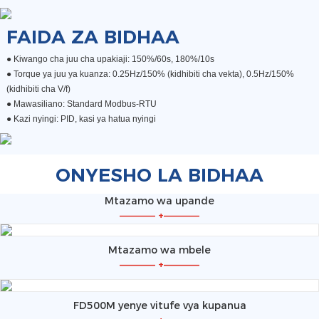
FAIDA ZA BIDHAA
● Kiwango cha juu cha upakiaji: 150%/60s, 180%/10s
●
Torque ya juu ya kuanza: 0.25Hz/150% (kidhibiti cha vekta), 0.5Hz/150%
(kidhibiti cha V/f)
●
Mawasiliano: Standard Modbus-RTU
●
Kazi nyingi: PID, kasi ya hatua nyingi
ONYESHO LA BIDHAA
Mtazamo wa upande
—————
+
—————
Mtazamo wa mbele
—————
+
—————
FD500M yenye vitufe vya kupanua