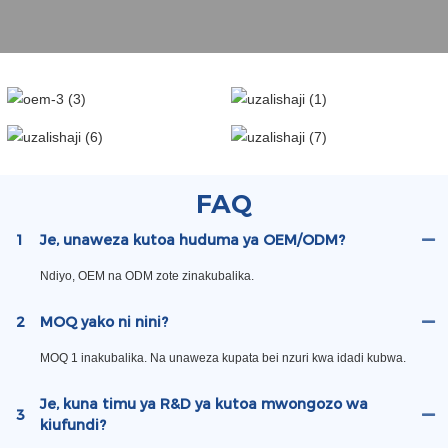
FAQ
1
Je, unaweza kutoa huduma ya OEM/ODM?
Ndiyo, OEM na ODM zote zinakubalika.
2
MOQ yako ni nini?
MOQ 1 inakubalika. Na unaweza kupata bei nzuri kwa idadi kubwa.
Je, kuna timu ya R&D ya kutoa mwongozo wa
3
kiufundi?