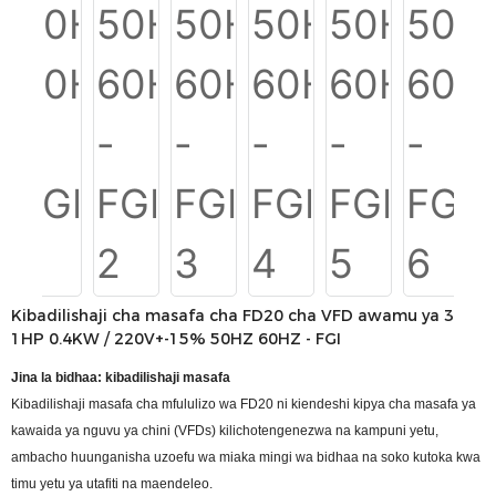
Kibadilishaji cha masafa cha FD20 cha VFD awamu ya 3
1HP 0.4KW / 220V+-15% 50HZ 60HZ - FGI
Jina la bidhaa: kibadilishaji masafa
Kibadilishaji masafa cha mfululizo wa FD20 ni kiendeshi kipya cha masafa ya
kawaida ya nguvu ya chini (VFDs) kilichotengenezwa na kampuni yetu,
ambacho huunganisha uzoefu wa miaka mingi wa bidhaa na soko kutoka kwa
timu yetu ya utafiti na maendeleo.