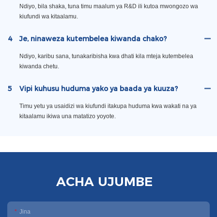
Ndiyo, bila shaka, tuna timu maalum ya R&D ili kutoa mwongozo wa
kiufundi wa kitaalamu.
4
Je, ninaweza kutembelea kiwanda chako?
Ndiyo, karibu sana, tunakaribisha kwa dhati kila mteja kutembelea
kiwanda chetu.
5
Vipi kuhusu huduma yako ya baada ya kuuza?
Timu yetu ya usaidizi wa kiufundi itakupa huduma kwa wakati na ya
kitaalamu ikiwa una matatizo yoyote.
ACHA UJUMBE
Jina