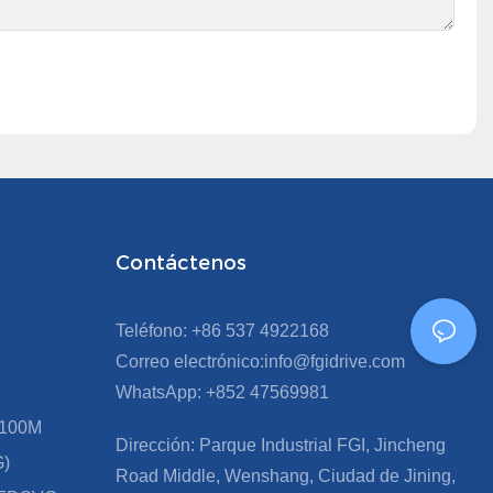
Contáctenos
Teléfono: +86 537 4922168
Correo electrónico:info@fgidrive.com
WhatsApp: +852 47569981
FD100M
Dirección: Parque Industrial FGI, Jincheng
G)
Road Middle, Wenshang, Ciudad de Jining,