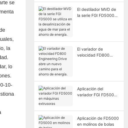
arte se
El destilador MVD de
aumenta
la serie FGI FD5000
se utiliza en la
desalinización de
 de
agua de mar para el
uales,
ahorro de energía.
o, la
El variador de
velocidad FD800
dad.
Engineering Drive
ar, lo
abre un nuevo camino
para el ahorro de
ones.
energía.
00-10-
Aplicación del
stiona
variador FGI FD5000
en máquinas
extrusoras
a
Aplicación de FD5000
en molinos de bolas