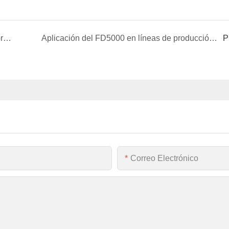
SVG de alto voltaje de FGI: el estabilizador del proyecto de transmisión eléctrica Longdong-Shandong, que garantiza un funcionamiento confiable
Aplicación del FD5000 en líneas de producción de cemento en la industria de la construcción
P
Correo Electrónico