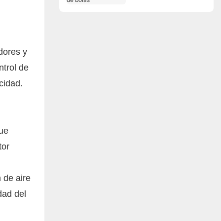
dores y
ntrol de
cidad.
que
tor
 de aire
dad del