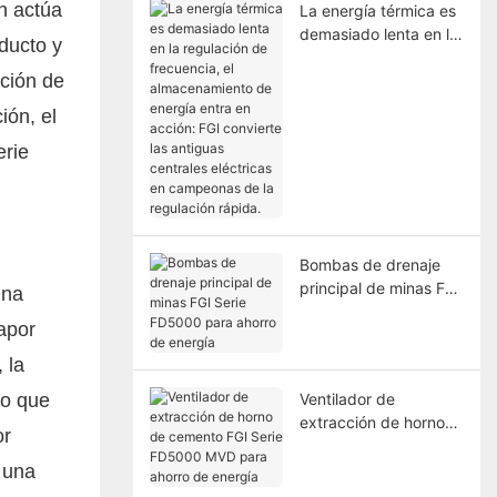
ón actúa
La energía térmica es
demasiado lenta en la
ducto y
regulación de
ación de
frecuencia, el
almacenamiento de
ión, el
energía entra en
erie
acción: FGI convierte
las antiguas centrales
eléctricas en
campeonas de la
regulación rápida.
Bombas de drenaje
principal de minas FGI
una
Serie FD5000 para
apor
ahorro de energía
 la
lo que
Ventilador de
extracción de horno
or
de cemento FGI Serie
FD5000 MVD para
: una
ahorro de energía