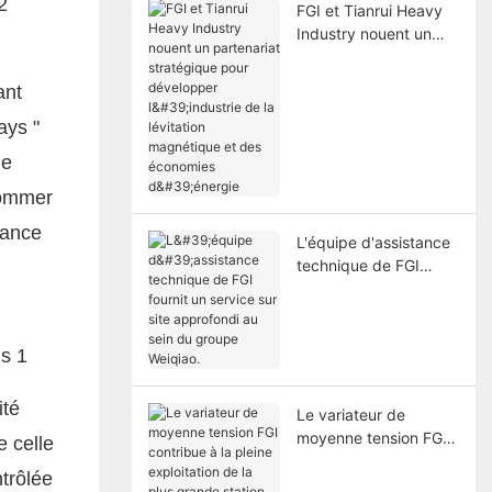
2
FGI et Tianrui Heavy
Industry nouent un
partenariat
stratégique pour
ant
développer l'industrie
ays "
de la lévitation
magnétique et des
le
économies d'énergie
sommer
tance
L'équipe d'assistance
technique de FGI
fournit un service sur
site approfondi au
sein du groupe
Weiqiao.
ité
Le variateur de
moyenne tension FGI
e celle
contribue à la pleine
ntrôlée
exploitation de la plus