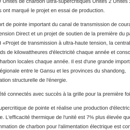
Unités de charbon ultra-supercritiques Unités 2 Unités 
 ont marqué le projet en essai de production.
rt de pointe important du canal de transmission de cour
ension Direct et un projet de soutien de la première du p
GI
«Projet de transmission à ultra-haute tension, la centra
iards de kilowattheures d'électricité chaque année et con
charbon locales chaque année. Il est d'une grande impor
régionale entre le Gansu et les provinces du shandong,
ion structurelle de l'énergie.
percritique de pointe et réalise une production d'électric
e. L'efficacité thermique de l'unité est 7% plus élevée qu
mmation de charbon pour l'alimentation électrique est co