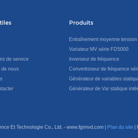
tiles
Produits
Entraînement moyenne tension
Variateur MV série FD5000
ons de service
Inverseur de fréquence
 de nous
Convertisseur de fréquence sé
s
Générateur de variables statiq
tacter
Générateur de Var statique int
nce Et Technologie Co., Ltd. -
www.fgimvd.com
|
Plan du site
|