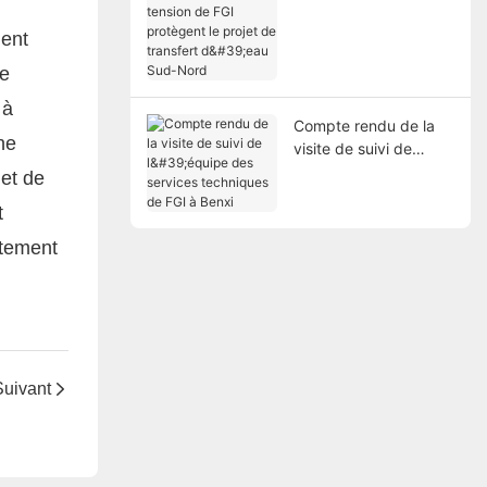
tension de FGI
protègent le projet de
ment
transfert d'eau Sud-
Nord
de
 à
Compte rendu de la
ne
visite de suivi de
l'équipe des services
 et de
techniques de FGI à
t
Benxi
ntement
Suivant