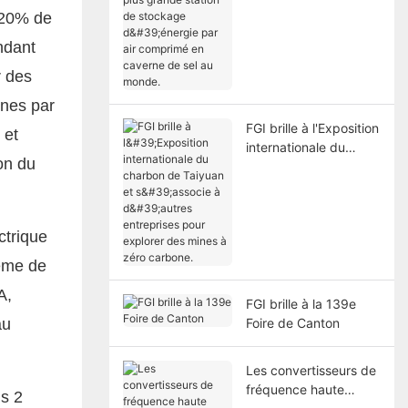
grande station de
 20% de
stockage d'énergie
ndant
par air comprimé en
caverne de sel au
r des
monde.
nnes par
FGI brille à l'Exposition
 et
internationale du
on du
charbon de Taiyuan et
s'associe à d'autres
entreprises pour
explorer des mines à
ctrique
zéro carbone.
tème de
A,
FGI brille à la 139e
au
Foire de Canton
Les convertisseurs de
fréquence haute