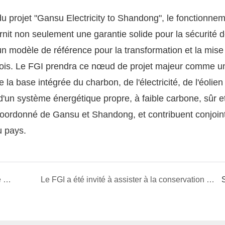
u projet "Gansu Electricity to Shandong", le fonctionne
urnit non seulement une garantie solide pour la sécurité 
n modèle de référence pour la transformation et la mise
chinois. Le FGI prendra ce nœud de projet majeur comme u
la base intégrée du charbon, de l'électricité, de l'éolien
 d'un système énergétique propre, à faible carbone, sûr e
coordonné de Gansu et Shandong, et contribuent conjoi
u pays.
Le FGI est pleinement déterminé à construire une nouvelle chaîne d'approvisionnement énergétique propre et de haute qualité
Le FGI a été invité à assister à la conservation de l'énergie de l'énergie thermique nationale et au forum de technologies d'innovation à faible teneur en carbone