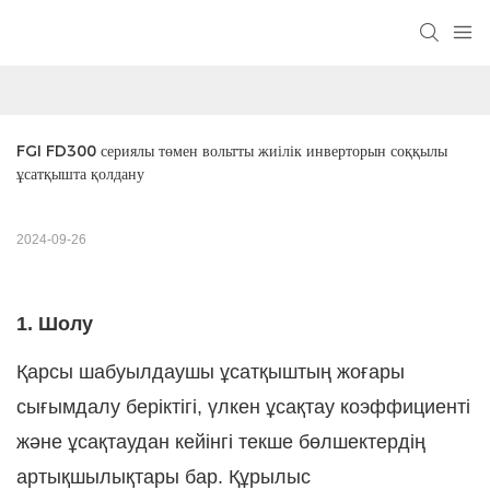
FGI FD300 сериялы төмен вольтты жиілік инверторын соққылы 
ұсатқышта қолдану
2024-09-26
1. Шолу
Қарсы шабуылдаушы ұсатқыштың жоғары
сығымдалу беріктігі, үлкен ұсақтау коэффициенті
және ұсақтаудан кейінгі текше бөлшектердің
артықшылықтары бар. Құрылыс