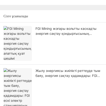
Сізге ұсынылады
FGI Mining жоғары вольтты каскадты
энергия сақтау қондырғысының
апаттық қуат шешімі
Жылу энергиясы жиілікті реттеуде тым
баяу, энергия сақтау қадамдары: FGI
ескі электр станцияларын жылдам
реттеу чемпиондарына айналдырады