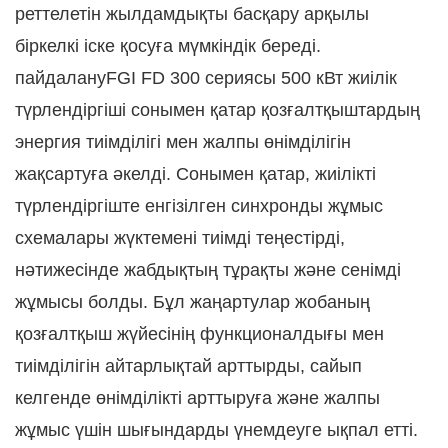
реттелетін жылдамдықты басқару арқылы
біркелкі іске қосуға мүмкіндік береді.
пайдалану
FGI
FD 300 сериясы 500 кВт жиілік
түрлендіргіші сонымен қатар қозғалтқыштардың
энергия тиімділігі мен жалпы өнімділігін
жақсартуға әкелді. Сонымен қатар, жиілікті
түрлендіргіште енгізілген синхронды жұмыс
схемалары жүктемені тиімді теңестірді,
нәтижесінде жабдықтың тұрақты және сенімді
жұмысы болды. Бұл жаңартулар жобаның
қозғалтқыш жүйесінің функционалдығы мен
тиімділігін айтарлықтай арттырды, сайып
келгенде өнімділікті арттыруға және жалпы
жұмыс үшін шығындарды үнемдеуге ықпал етті.