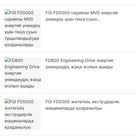
FGI FD5000 сериялы MVD энергия
үнемдеу үшін теңіз суын
тұщыландыруда қолданылады
FD800 Engineering Drive энергия
үнемдеудің жаңа жолын ашады
FGI FD5000 жетегінің экструдерлік
машиналарда қолданылуы