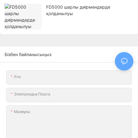
FD5000 шарлы диірмендерде
қолданылуы
Бізбен байланысыңыз
Аты
Электрондық Пошта
Мазмұны