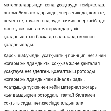
материалдарында, кенді ұсақтауда, теміржолда,
автомобиль жолдарында, энергетикада, көлікте,
цементте, тау-кен өндіруде, химия өнеркәсібінде
және ұсақ сынған материалдар үшін
қолданылатын басқа да салаларда кеңінен
қолданылады.
Қарсы шабуылды ұсатқыштың принципі негізінен
жоғары жылдамдықты соққыға және қайталап
ұсақтауға негізделген. Қозғалтқыш роторды
жоғары жылдамдықпен айналдырады.
Ұсатқышқа түскеннен кейін материал жоғары
жылдамдықпен ротордағы тақтай балғамен
соқтығысады, нәтижесінде алдын ала