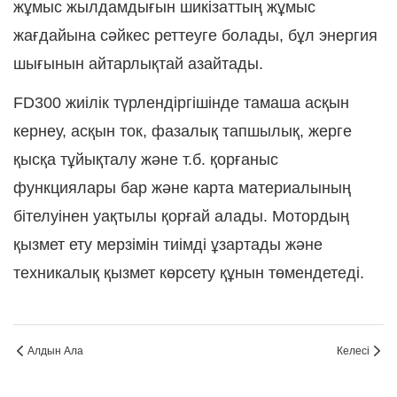
жұмыс жылдамдығын шикізаттың жұмыс
жағдайына сәйкес реттеуге болады, бұл энергия
шығынын айтарлықтай азайтады.
FD300 жиілік түрлендіргішінде тамаша асқын
кернеу, асқын ток, фазалық тапшылық, жерге
қысқа тұйықталу және т.б. қорғаныс
функциялары бар және карта материалының
бітелуінен уақтылы қорғай алады. Мотордың
қызмет ету мерзімін тиімді ұзартады және
техникалық қызмет көрсету құнын төмендетеді.
Алдын Ала
Келесі