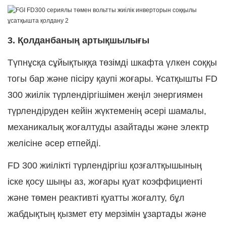
3. Қолданбаның артықшылығы
Түпнұсқа сұйықтыққа төзімді шкафта үлкен соққы
тогы бар және пісіру қаупі жоғары. Ұсатқышты
FD
300 жиілік түрлендіргішімен
жеңіл энергиямен
түрлендіруден кейін жүктеменің әсері шамалы,
механикалық жоғалтуды азайтады және электр
желісіне әсер етпейді.
FD 300 жиілікті түрлендіргіш қозғалтқышының
іске қосу шыңы аз, жоғары қуат коэффициенті
және төмен реактивті қуатты жоғалту, бұл
жабдықтың қызмет ету мерзімін ұзартады және