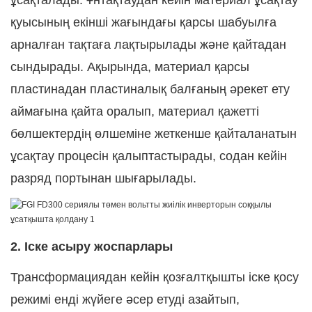
ұсақталады. Ұнтақтаудан кейін материал ұсақтау
қуысының екінші жағындағы қарсы шабуылға
арналған тақтаға лақтырылады және қайтадан
сындырады. Ақырында, материал қарсы
пластинадан пластиналық балғаның әрекет ету
аймағына қайта оралып, материал қажетті
бөлшектердің өлшеміне жеткенше қайталанатын
ұсақтау процесін қалыптастырады, содан кейін
разряд портынан шығарылады.
2. Іске асыру жоспарлары
Трансформациядан кейін қозғалтқышты іске қосу
режимі енді жүйеге әсер етуді азайтып,