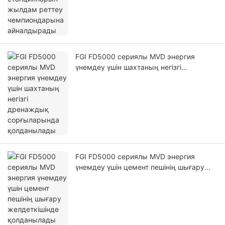
FGI FD5000 сериялы MVD энергия
үнемдеу үшін шахтаның негізгі
дренаждық сорғыларында
қолданылады
FGI FD5000 сериялы MVD энергия
үнемдеу үшін цемент пешінің шығару
желдеткішінде қолданылады