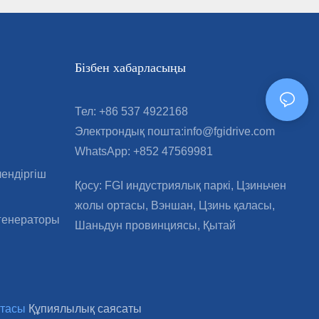
Бізбен хабарласыңы
Тел: +86 537 4922168
Электрондық пошта:info@fgidrive.com
WhatsApp: +852 47569981
лендіргіш
Қосу: FGI индустриялық паркі, Цзиньчен
жолы ортасы, Вэншан, Цзинь қаласы,
 генераторы
Шаньдун провинциясы, Қытай
ртасы
Құпиялылық саясаты