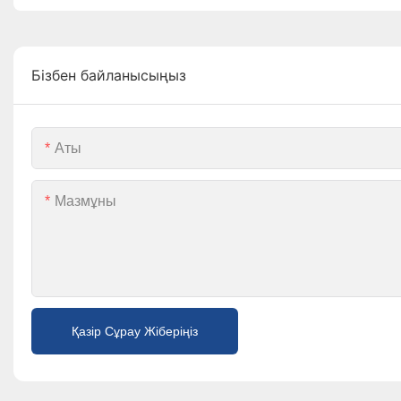
Бізбен байланысыңыз
Аты
Мазмұны
Қазір Сұрау Жіберіңіз