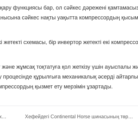
ару функциясы бар, ол сәйкес дәрежені қамтамасыз
ұранысына сәйкес нақты уақытта компрессордың қысы
жетекті схемасы, бір инвертор жетекті екі компресс
 және жұмсақ тоқтатуға қол жеткізу үшін ауыспалы жиі
ту процесінде құрылғыға механикалық әсерді айтарлы
мпрессордың қызмет ету мерзімін ұзартады.
FGI FD800 сериялы жиілік инверторын кокстеу зауытының құбыр таспалы машинасында қолдану.
Хефейдегі Continental Horse шинасының төртінші фазалық фотоэлектрлік жобасында FGI Static Var генераторын қолдану