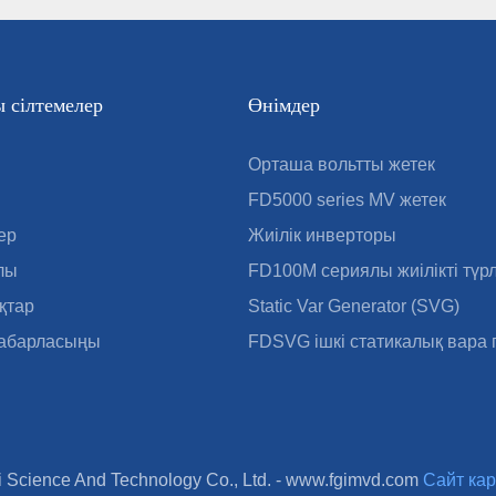
 сілтемелер
Өнімдер
Орташа вольтты жетек
FD5000 series MV жетек
ер
Жиілік инверторы
лы
FD100M сериялы жиілікті түр
қтар
Static Var Generator (SVG)
хабарласыңы
FDSVG ішкі статикалық вара
Science And Technology Co., Ltd. -
www.fgimvd.com
Сайт ка