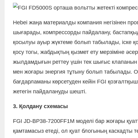
Hebei жаңа материалды компания негізінен про
шығарады, компрессорды пайдалану, бастапқыда 
қосылуы ауыр жүктеме болып табылады, іске қос
қосу тогы, жабдықтың қызмет ету мерзіміне әсер
жылдамдығын реттеу үшін тек шығыс клапанын ж
мен жоғары энергия тұтыну болып табылады. О
бағдарламаны көрсетуден кейін FGI қозғалтқы
жетегін пайдалануды шешті.
3. Қолдану схемасы
FGI JD-BP38-7200FF1M моделі бар жоғары қуа
қамтамасыз етеді, ол қуат блогының каскадты 