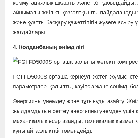
коммутациялық шкафты және т.б. қабылдайды. 
айнымалы жиілікті қозғалтқышты пайдаланады 
және қуатты басқару қажеттілігін жүзеге асыру
жағдайлары.
4. Қолданбаның өнімділігі
FGI FD5000S орташа кернеулі жетегі жұмыс істе
параметрлері қалыпты, қауіпсіз және сенімді б
Энергияны үнемдеу және тұтынуды азайту. Жиіл
жылдамдығын реттеу энергияны үнемдеу үшін қ
механикалық әсер азаяды, техникалық қызмет 
құны айтарлықтай төмендейді.