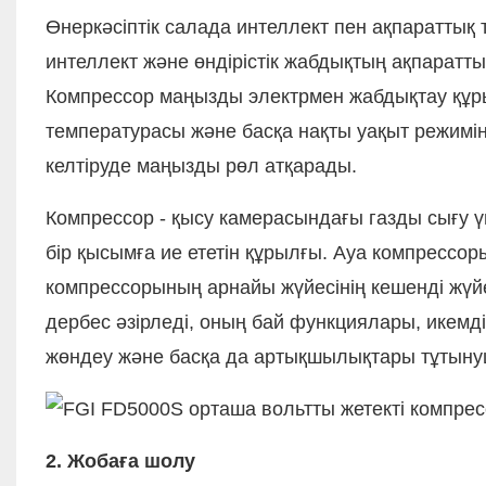
Өнеркәсіптік салада интеллект пен ақпараттық 
интеллект және өндірістік жабдықтың ақпаратт
Компрессор маңызды электрмен жабдықтау құры
температурасы және басқа нақты уақыт режиміндег
келтіруде маңызды рөл атқарады.
Компрессор - қысу камерасындағы газды сығу ү
бір қысымға ие ететін құрылғы. Ауа компрессо
компрессорының арнайы жүйесінің кешенді жүй
дербес әзірледі, оның бай функциялары, икемд
жөндеу және басқа да артықшылықтары тұтыну
2. Жобаға шолу