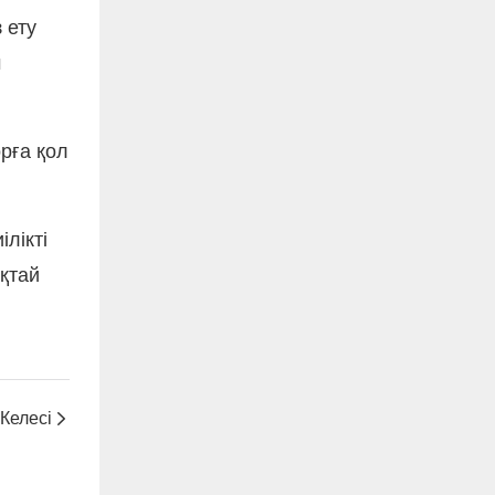
 ету
м
орға қол
лікті
қтай
Келесі