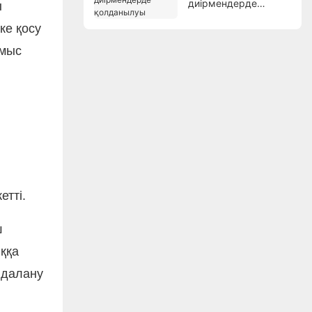
диірмендерде
ы
қолданылуы
ке қосу
ұмыс
етті.
ш
ққа
йдалану