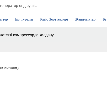
генератор өндірушісі.
еттер
Біз Туралы
Кейс Зерттеулері
Жаңалықтар
Ба
жетекті компрессорда қолдану
да қолдану