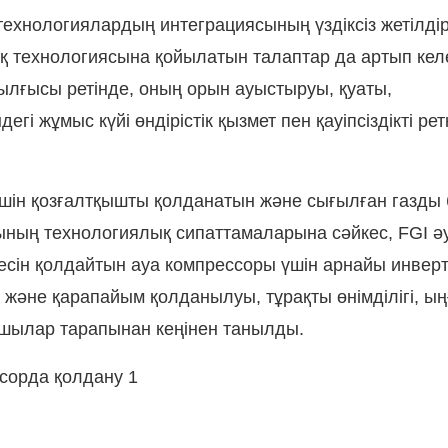
технологиялардың интеграциясының үздіксіз жетілдір
ық технологиясына қойылатын талаптар да артып келе
лғысы ретінде, оның орын ауыстыруы, қуаты,
і жұмыс күйі өндірістік қызмет пен қауіпсіздікті рет
шін қозғалтқышты қолданатын және сығылған газды б
рының технологиялық сипаттамаларына сәйкес, FGI ә
есін қолдайтын ауа компрессоры үшін арнайы инвер
і және қарапайым қолданылуы, тұрақты өнімділігі, ы
шылар тарапынан кеңінен танылды.