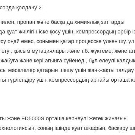
пилен, пропан және басқа да химиялық заттарды
қуат жиілігін іске қосу үшін, компрессордың әрбір і
у оңай емес, сонымен қатар процесске үлкен шу, үлк
 етуі, қысым мутациялары және т.б. жүктеме, және а
абуға және кері ағынға сүйенеді, бұл елеулі қалды
сы мәселелер қатарын шешу үшін жан-жақты талдау
шты түрлендіру үшін компрессордың арнайы орташа к
тты және
FD5000S орташа кернеулі жетек
жинағын
технологиясын, соның ішінде қуат шкафын, басқару 