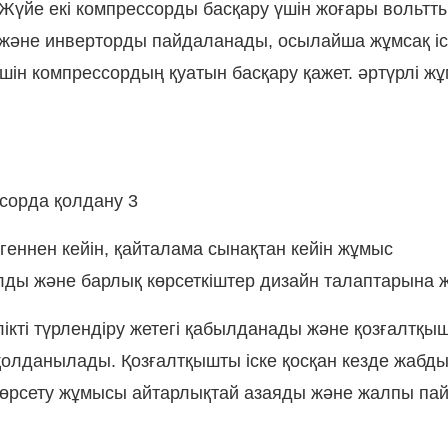
Жүйе екі компрессорды басқару үшін жоғары вольтт
және инверторды пайдаланады, осылайша жұмсақ іс
 үшін компрессордың қуатын басқару қажет. әртүрлі ж
геннен кейін, қайталама сынақтан кейін жұмыс
олды және барлық көрсеткіштер дизайн талаптарына ж
ікті түрлендіру жетегі қабылданады және қозғалтқы
олданылады. Қозғалтқышты іске қосқан кезде жабды
көрсету жұмысы айтарлықтай азаяды және жалпы па