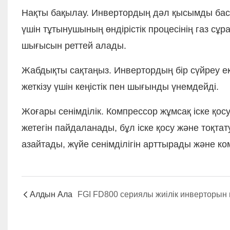
Нақты бақылау. Инвертордың дәл қысымды басқ
үшін тұтынушының өндірістік процесінің газ с
шығысын реттей алады.
Жабдықты сақтаңыз. Инвертордың бір сүйреу екі 
жеткізу үшін кеңістік пен шығынды үнемдейді.
Жоғары сенімділік. Компрессор жұмсақ іске қосу
жетегін пайдаланады, бұл іске қосу және тоқта
азайтады, жүйе сенімділігін арттырады және ко
Алдын Ала