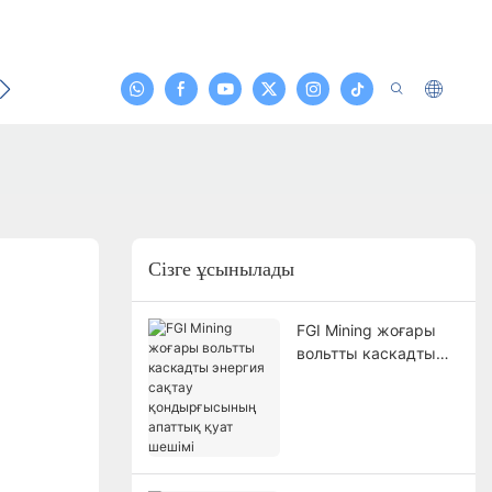
йланыс
Сізге ұсынылады
FGI Mining жоғары
вольтты каскадты
энергия сақтау
қондырғысының
апаттық қуат шешімі