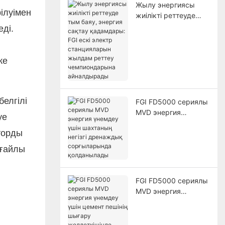
Жылу энергиясы
ілуімен
жиілікті реттеуде
тым баяу, энергия
ді.
сақтау қадамдары:
FGI ескі электр
станцияларын
ке
жылдам реттеу
чемпиондарына
айналдырады
елгілі
FGI FD5000 сериялы
MVD энергия
уе
үнемдеу үшін
торды
шахтаның негізгі
дренаждық
ңғайлы
сорғыларында
қолданылады
FGI FD5000 сериялы
MVD энергия
үнемдеу үшін цемент
пешінің шығару
желдеткішінде