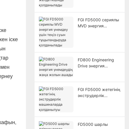
қолданылады
FGI FD5000 сериялы
MVD энергия
ске
үнемдеу үшін теңіз
суын
ен іске
тұщыландыруда
ғын
қолданылады
қтар
FD800 Engineering
Drive энергия
 мен
үнемдеудің жаңа
ернеу
жолын ашады
FGI FD5000 жетегінің
экструдерлік
машиналарда
қолданылуы
шкафын,
FD5000 шарлы