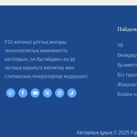
Пайдалы
FGI жетекші ұлттық жоғары
Үй
технологиялық мемлекеттік
Өнімдер
кәсіпорын, ол Қытайдағы ең ірі
Қызметт
орташа кернеулі жетектер мен
Біз тура
статикалық генераторлар өндірушісі.
Жаңалы
Бізбен 
Авторлық құқық © 2025 Fgi 