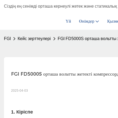
Сіздің ең сенімді орташа кернеулі жетек және статикалық 
Үй
Өнімдер
Қызм
FGI
Кейс зерттеулері
FGI FD5000S орташа вольтты 
FGI FD5000S орташа вольтты жетекті компрессор
2025-04-03
1. Кіріспе