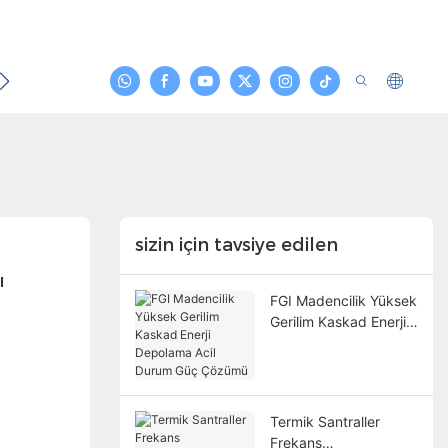
emas Etmek
sizin için tavsiye edilen
ı
FGI Madencilik Yüksek
Gerilim Kaskad Enerji
Depolama Acil Durum
Güç Çözümü
Termik Santraller
Frekans