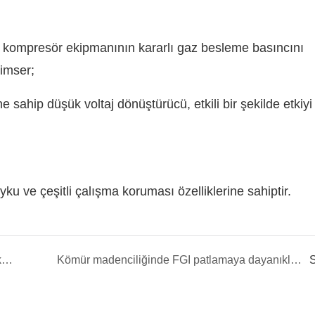
a kompresör ekipmanının kararlı gaz besleme basıncını
nimser;
sahip düşük voltaj dönüştürücü, etkili bir şekilde etkiyi
yku ve çeşitli çalışma koruması özelliklerine sahiptir.
Müzik Çeşmesinde FGI FD100 Düşük Voltaj Frekans Dönüştürücüsünün Uygulaması
Kömür madenciliğinde FGI patlamaya dayanıklı frekans invertörünün uygulanması
S