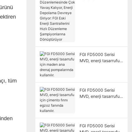
Düzenlemesinde Çok
 ürünü
Yavaş Kalıyor, Enerji
rektiren
Depolama Devreye
Giriyor: FGI Eski Enerji
Santrallerini Hızlı
Düzenleme
Şampiyonlarına
Dönüştürüyor
FGI FD5000 Serisi
MVD, enerji tasarrufu
için maden ana drenaj
pompalarında
kullanılır.
çı, tüm
FGI FD5000 Serisi
MVD, enerji tasarrufu
için çimento fırını
egzoz fanında
kullanılır.
sinden
FGI FD5000 Serisi
MVD, enerji tasarrufu