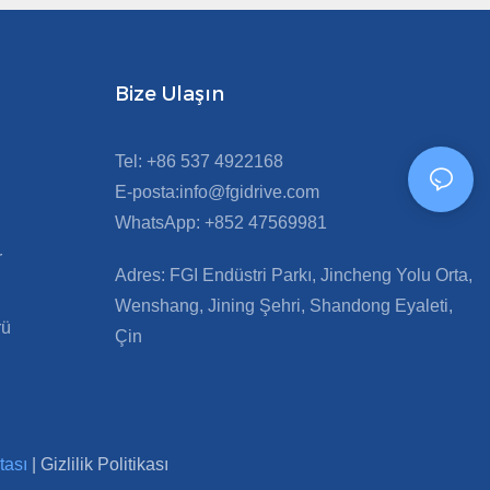
Bize Ulaşın
Tel: +86 537 4922168
E-posta:info@fgidrive.com
WhatsApp: +852 47569981
r
Adres: FGI Endüstri Parkı, Jincheng Yolu Orta,
Wenshang, Jining Şehri, Shandong Eyaleti,
rü
Çin
itası
|
Gizlilik Politikası