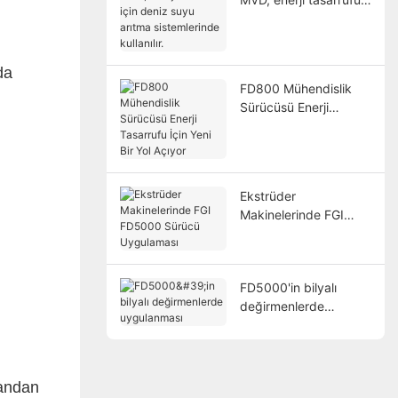
için deniz suyu arıtma
sistemlerinde kullanılır.
da
FD800 Mühendislik
Sürücüsü Enerji
Tasarrufu İçin Yeni Bir
Yol Açıyor
Ekstrüder
Makinelerinde FGI
FD5000 Sürücü
Uygulaması
FD5000'in bilyalı
değirmenlerde
uygulanması
randan