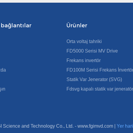
 bağlantılar
Ürünler
Orta voltaj tahriki
FD5000 Serisi MV Drive
Frekans invertör
zda
FD100M Serisi Frekans İnvertö
Statik Var Jenerator (SVG)
şın
Fdsvg kapalı statik var jeneratö
I Science and Technology Co., Ltd. -
www.fgimvd.com
|
Yer har