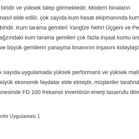
iridir ve yüksek talep görmektedir. Modern binaların
m nasıl elde edilir, çok sayıda kum hasat ekipmanında ku
biridir. Kum tarama gemileri Yangtze Nehri Üçgeni ve Pe
 ağzındaki kum tarama gemileri çok fazla inşaat kumu üret
 ve büyük gemilerin yanaşma limanının inşasını kolaylaş
ok sayıda uygulamada yüksek performans ve yüksek maliy
büyük ekonomik faydalar elde etmiştir, müşteriler tarafın
eknesinde FD 100 frekanslı invertörün enerji tasarrufu d