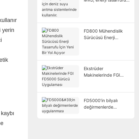
için deniz suyu arıtma
sistemlerinde kullanılır.
ullanır
 yerin
FD800 Mühendislik
Sürücüsü Enerji
i
Tasarrufu İçin Yeni Bir
Yol Açıyor
etik
Ekstrüder
Makinelerinde FGI
FD5000 Sürücü
Uygulaması
FD5000'in bilyalı
değirmenlerde
 kaybı
uygulanması
de