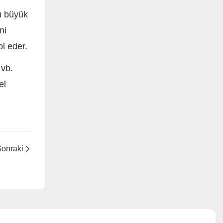
u büyük
ni
l eder.
 vb.
el
onraki