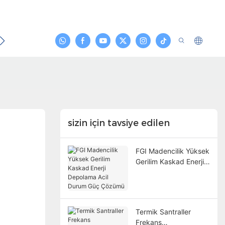
emas Etmek
sizin için tavsiye edilen
FGI Madencilik Yüksek
Gerilim Kaskad Enerji
Depolama Acil Durum
Güç Çözümü
Termik Santraller
Frekans