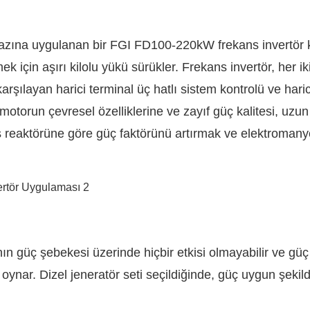
azına uygulanan bir FGI FD100-220kW frekans invertör k
 için aşırı kilolu yükü sürükler. Frekans invertör, her iki
şılayan harici terminal üç hatlı sistem kontrolü ve haric
torun çevresel özelliklerine ve zayıf güç kalitesi, uzun
ış reaktörüne göre güç faktörünü artırmak ve elektromany
ın güç şebekesi üzerinde hiçbir etkisi olmayabilir ve güç
oynar. Dizel jeneratör seti seçildiğinde, güç uygun şekil