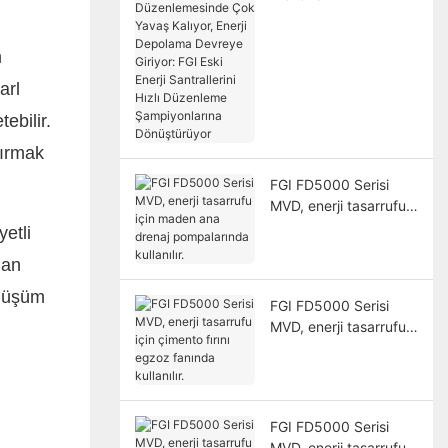
Düzenlemesinde Çok
Yavaş Kalıyor, Enerji
m
Depolama Devreye
Giriyor: FGI Eski Enerji
arl
Santrallerini Hızlı
ebilir.
Düzenleme
Şampiyonlarına
tırmak
Dönüştürüyor
FGI FD5000 Serisi
MVD, enerji tasarrufu
için maden ana drenaj
etli
pompalarında
dan
kullanılır.
önüşüm
FGI FD5000 Serisi
MVD, enerji tasarrufu
için çimento fırını
egzoz fanında
kullanılır.
FGI FD5000 Serisi
MVD, enerji tasarrufu