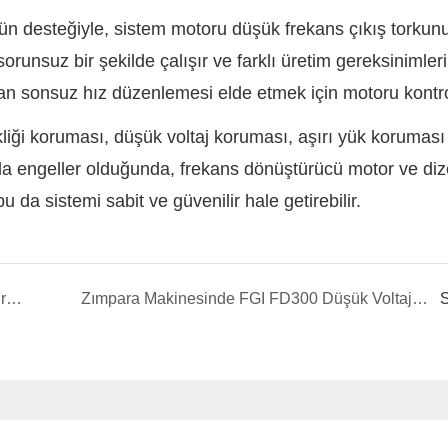
n desteğiyle, sistem motoru düşük frekans çıkış torkun
orunsuz bir şekilde çalışır ve farklı üretim gereksinimleri
ıran sonsuz hız düzenlemesi elde etmek için motoru kontro
liği koruması, düşük voltaj koruması, aşırı yük koruması
ında engeller olduğunda, frekans dönüştürücü motor ve diz
u da sistemi sabit ve güvenilir hale getirebilir.
Bant Konveyöründe FGI FD5000 Yüksek Voltaj Frekans İnvertör Uygulaması
Zımpara Makinesinde FGI FD300 Düşük Voltaj Frekans İnvertör Uygulaması
S