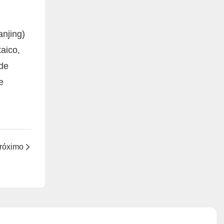
njing)
aico,
 de
e
róximo