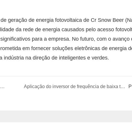
de geração de energia fotovoltaica de Cr Snow Beer (Na
idade da rede de energia causados ​​pelo acesso fotovolt
significativos para a empresa. No futuro, com o avanço
rometida em fornecer soluções eletrônicas de energia d
indústria na direção de inteligentes e verdes.
Aplicação do gerador Var estático da FGI no projeto fotovoltaico da quarta fase do pneu de cavalo continental em Hefei
Aplicação do inversor de frequência de baixa tensão da série FGI FD200 no processo de rolagem de aço
P