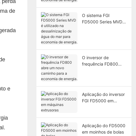
a perda
economia de energia.
tema de
O sistema FGI
FD5000 Series MVD é
utilizado na
 gerada
dessalinização de
água do mar para
economia de energia.
O inversor de
 de
frequência FD800
abre um novo
caminho para a
economia de energia.
oto e
Aplicação do inversor
FGI FD5000 em
máquinas extrusoras
rgia
Aplicação do FD5000
al.
em moinhos de bolas