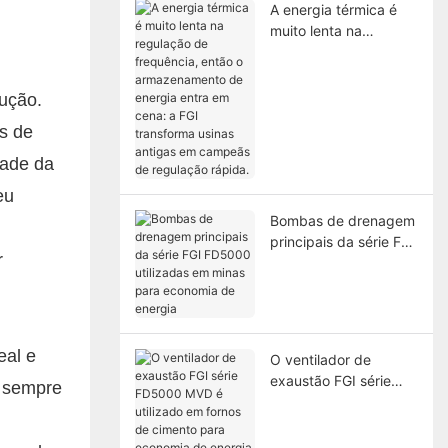
A energia térmica é
muito lenta na
regulação de
frequência, então o
armazenamento de
ução.
energia entra em
s de
cena: a FGI
transforma usinas
dade da
antigas em campeãs
eu
de regulação rápida.
Bombas de drenagem
principais da série FGI
FD5000 utilizadas em
minas para economia
de energia
eal e
O ventilador de
exaustão FGI série
a sempre
FD5000 MVD é
utilizado em fornos de
cimento para