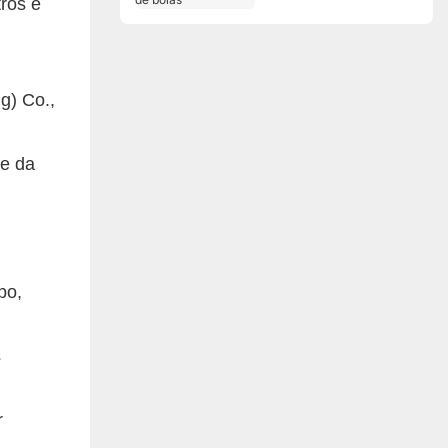
tros e
g) Co.,
de da
po,
s