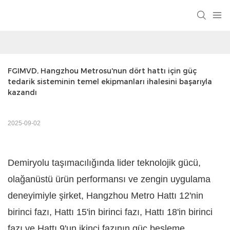
FGIMVD, Hangzhou Metrosu'nun dört hattı için güç 
tedarik sisteminin temel ekipmanları ihalesini başarıyla 
kazandı
2025-09-02
Demiryolu taşımacılığında lider teknolojik gücü,
olağanüstü ürün performansı ve zengin uygulama
deneyimiyle şirket, Hangzhou Metro Hattı 12'nin
birinci fazı, Hattı 15'in birinci fazı, Hattı 18'in birinci
fazı ve Hattı 9'un ikinci fazının güç besleme